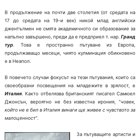
В продължение на почти две столетия (от средата на
17 до средата на 19-и век) никой млад английски
джентълмен не смята академичното си образование за
напълно завършено, преди да е предприел т. нар.
Гранд
тур
. Това е пространно пътуване из Европа,
продължаващо месеци, чиято кулминация обикновено
е в Неапол.
В повечето случаи фокусът на тези пътувания, които са
своеобразни посвещения на младежите в зрялост, е
Италия
. Както отбелязва британският писател Самюел
Джонсън, вероятно не без известна ирония, “
човек,
който не е бил в Италия винаги ще живее с чувството за
малоценност
“.
За пътуващите артисти и