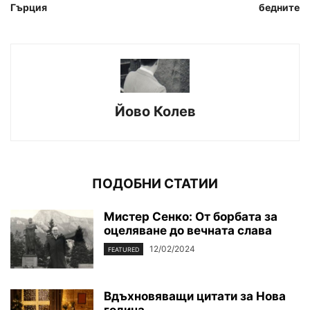
Гърция
бедните
Йово Колев
ПОДОБНИ СТАТИИ
Мистер Сенко: От борбата за
оцеляване до вечната слава
12/02/2024
FEATURED
Вдъхновяващи цитати за Нова
година