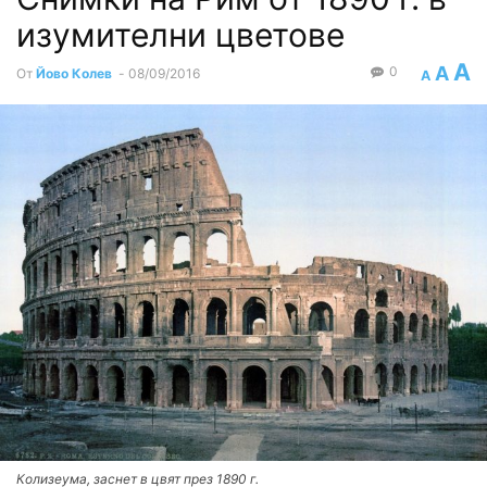
изумителни цветове
A
A
0
От
Йово Колев
-
08/09/2016
A
Колизеума, заснет в цвят през 1890 г.