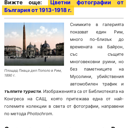
Вижте още:
Цветни фотографии от
България от 1913-1918 г.
Снимките в галерията
показват един Рим,
много по-близък до
времената на Байрон,
със същите
многовековни руини, но
без паметниците на
Площад Пиаца дел Пополо в Рим,
1890 г.
Мусолини, убийствения
автомобилен трафик и
тълпите туристи
. Изображенията са от Библиотеката на
Конгреса на САЩ, която притежава една от най-
големите колекции в света от фотографии, направени
по метода
Photochrom
.