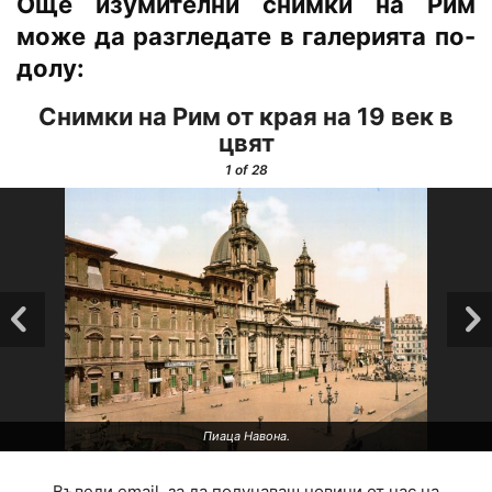
Още изумителни снимки на Рим
може да разгледате в галерията по-
долу:
Снимки на Рим от края на 19 век в
цвят
1
of 28
Пиаца Навона.
Въведи email, за да получаваш новини от нас на