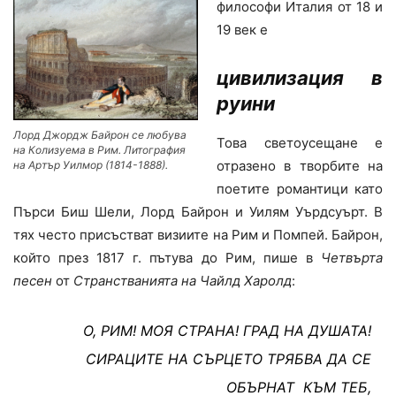
философи Италия от 18 и
19 век е
цивилизация в
руини
Лорд Джордж Байрон се любува
Това светоусещане е
на Колизуема в Рим. Литография
отразено в творбите на
на Артър Уилмор (1814-1888).
поетите романтици като
Пърси Биш Шели, Лорд Байрон и Уилям Уърдсуърт. В
тях често присъстват визиите на Рим и Помпей. Байрон,
който през 1817 г. пътува до Рим, пише в
Четвърта
песен
от
Странстванията на Чайлд Харолд
:
О, РИМ! МОЯ СТРАНА! ГРАД НА ДУШАТА!
СИРАЦИТЕ НА СЪРЦЕТО ТРЯБВА ДА СЕ
ОБЪРНАТ КЪМ ТЕБ,