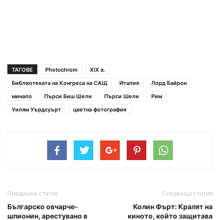
ТАГОВЕ
Photochrom
XIX в.
Библиотеката на Конгреса на САЩ
Италия
Лорд Байрон
минало
Пърси Биш Шели
Пърси Шели
Рим
Уилям Уърдсуърт
цветна фотография
Предишна статия
Следваща статия
Българско овчарче-
Колин Фърт: Кралят на
шпионин, арестувано в
киното, който защитава