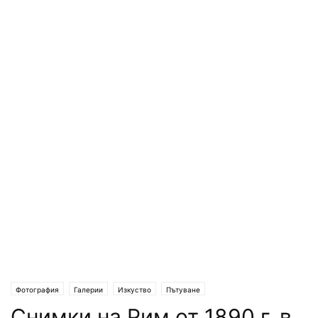
Фотография
Галерии
Изкуство
Пътуване
Снимки на Рим от 1890 г. в
Посоки за пътешественици