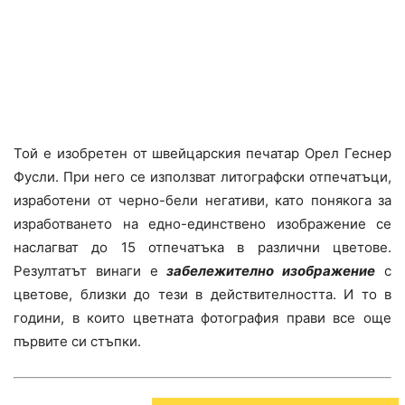
Той е изобретен от швейцарския печатар Орел Геснер
Фусли. При него се използват литографски отпечатъци,
изработени от черно-бели негативи, като понякога за
изработването на едно-единствено изображение се
наслагват до 15 отпечатъка в различни цветове.
Резултатът винаги е
забележително изображение
с
цветове, близки до тези в действителността. И то в
години, в които цветната фотография прави все още
първите си стъпки.