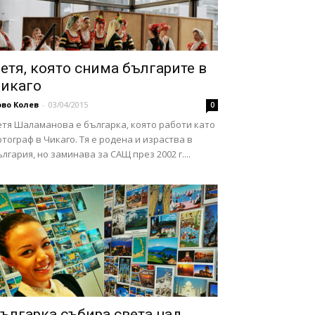
етя, която снима българите в
икаго
во Колев
-
03/04/2015
0
етя Шаламанова е българка, която работи като
тограф в Чикаго. Тя е родена и израства в
лгария, но заминава за САЩ през 2002 г....
ългарка събира света над