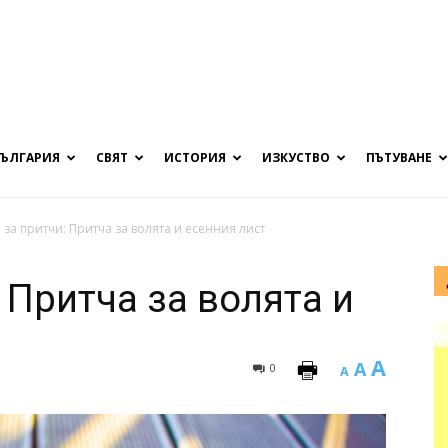
БЪЛГАРИЯ
СВЯТ
ИСТОРИЯ
ИЗКУСТВО
ПЪТУВАНЕ
за притчи: Притча за волята и есенния лист
 Притча за волята и
A
A
0
A