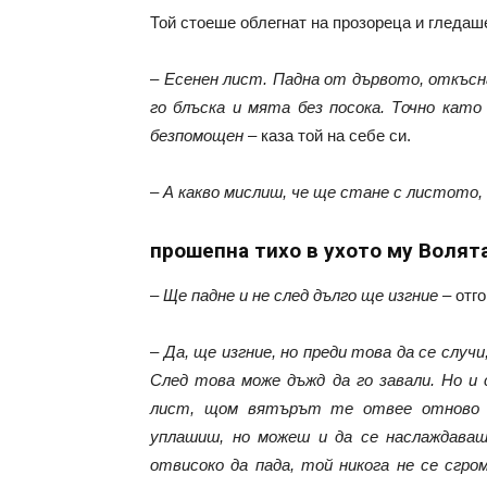
Той стоеше облегнат на прозореца и гледаш
–
Есенен лист. Падна от дървото, откъсна
го блъска и мята без посока. Точно като
безпомощен
– каза той на себе си.
–
А какво мислиш, че ще стане с листото
прошепна тихо в ухото му Волят
–
Ще падне и не след дълго ще изгние
– отго
–
Да, ще изгние, но преди това да се случ
След това може дъжд да го завали. Но и
лист, щом вятърът те отвее отново в
уплашиш, но можеш и да се наслаждаваш
отвисоко да пада, той никога не се сгро