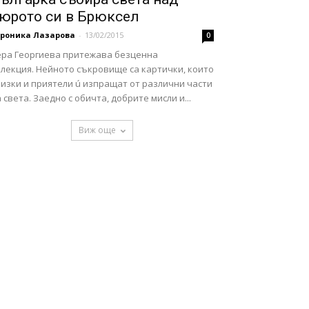
юрото си в Брюксел
ероника Лазарова
-
13/02/2015
0
ера Георгиева притежава безценна
олекция. Нейното съкровище са картички, които
изки и приятели ú изпращат от различни части
 света. Заедно с обичта, добрите мисли и...
Виж още