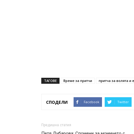
ТАГОВЕ
Време за притчи
притча за волята и 
СПОДЕЛИ
Facebook
Twitter
Предишна статия
Петя Дубарова: Спомени за момичето с