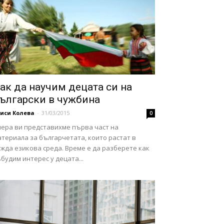
ак да научим децата си на
ългарски в чужбина
иси Колева
-
31/03/2015
0
чера ви представихме първа част на
териала за българчетата, които растат в
жда езикова среда. Време е да разберете как
будим интерес у децата...