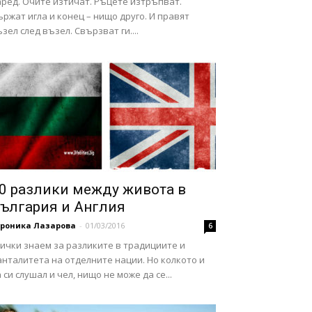
аред. Очите изтичат. Ръцете изтръпват.
ржат игла и конец – нищо друго. И правят
зел след възел. Свързват ги....
0 разлики между живота в
ългария и Англия
ероника Лазарова
-
01/03/2016
6
ички знаем за разликите в традициите и
нталитета на отделните нации. Но колкото и
 си слушал и чел, нищо не може да се...