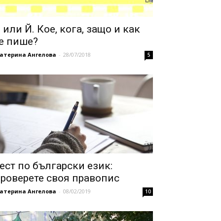
 или Й. Кое, кога, защо и как
е пише?
катерина Ангелова
-
28/07/2018
5
ест по български език:
роверете своя правопис
катерина Ангелова
-
08/02/2019
10