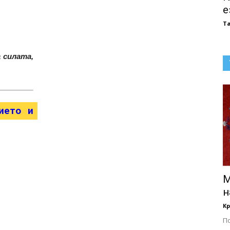
е
Т
 силата,
ието и
М
н
Кр
П