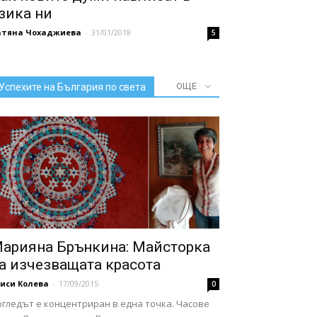
зика ни
атяна Чохаджиева
-
31/01/2018
5
ОЩЕ
Успехите на България по света
арияна Брънкина: Майсторка
а изчезващата красота
иси Колева
-
17/09/2015
0
огледът е концентриран в една точка. Часове