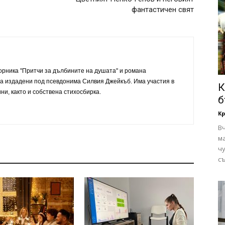
фантастичен свят
орника "Притчи за дълбините на душата" и романа
 са издадени под псевдонима Силвия Джейкъб. Има участия в
К
ни, както и собствена стихосбирка.
б
Кр
В
ма
чу
съ