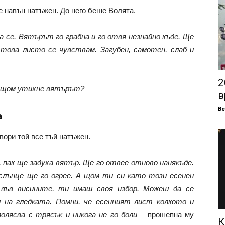
е навън натъжен. До него беше Волята.
 се. Вятърът го грабна и го отвя незнайно къде. Ще
 това листо се чувствам. Загубен, самотен, слаб и
2
, щом утихне вятърът?
–
в
В
а
вори той все тъй натъжен.
и, пак ще задуха вятър. Ще го отвее отново нанякъде.
 слънце ще го огрее. А щом ти си като този есенен
ъв висините, ти имаш своя избор. Можеш да се
 на гледката. Помни, че есенният лист колкото и
молясва с трясък и никога не го боли
– прошепна му
К