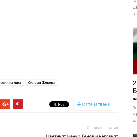
н
Дъ
въ
2
есенния лист
Силвия Жекова
Б
В
Отпечатване
Вс
ма
да
Следваща статия
Цветният Ненко Генов и неговият