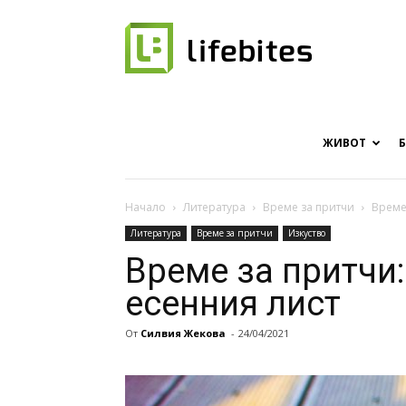
Онлайн
списание
ЖИВОТ
Начало
Литература
Време за притчи
Време 
Литература
Време за притчи
Изкуство
за
Време за притчи:
есенния лист
От
Силвия Жекова
-
24/04/2021
хапки