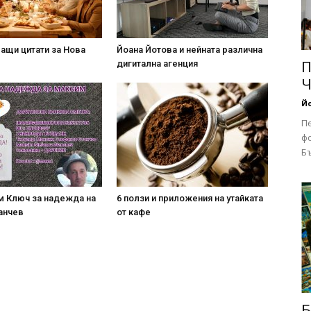
ащи цитати за Нова
Йоана Йотова и нейната различна
дигитална агенция
П
Ч
Йо
П
фо
Бъ
м Ключ за надежда на
6 ползи и приложения на утайката
анчев
от кафе
Б