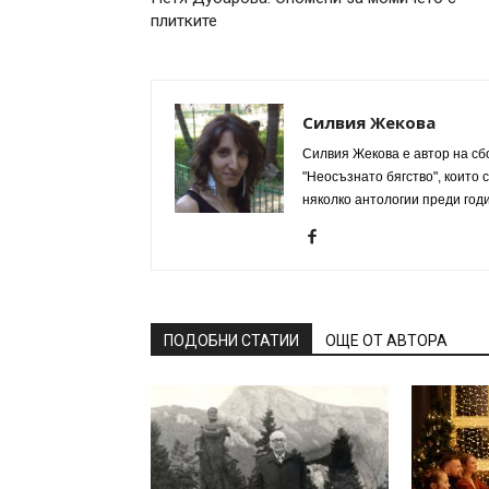
плитките
Силвия Жекова
Силвия Жекова е автор на сб
"Неосъзнато бягство", които
няколко антологии преди годи
ПОДОБНИ СТАТИИ
ОЩЕ ОТ АВТОРА