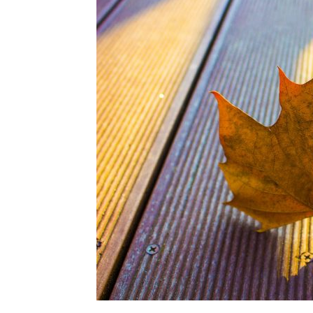
с
вкус
на
живот