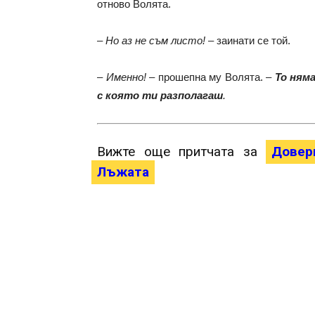
отново Волята.
–
Но аз не съм листо!
– заинати се той.
–
Именно!
– прошепна му Волята. –
То няма
с която ти разполагаш
.
Вижте още притчата за
Довер
Лъжата