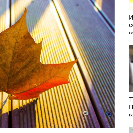
И
с
Е
Т
П
Е