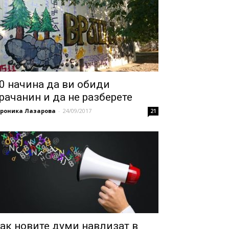
0 начина да ви обиди
рачанин и да не разберете
ероника Лазарова
-
24/09/2017
21
ак новите думи навлизат в