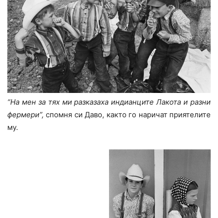
“На мен за тях ми разказаха индианците Лакота и разни
фермери”,
спомня си Даво, както го наричат приятелите
му.