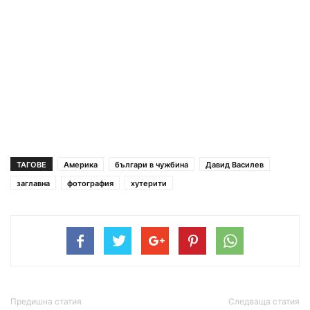
ТАГОВЕ
Америка
българи в чужбина
Давид Василев
заглавна
фотография
хутерити
Предишна статия
Следваща статия