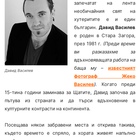
запечатат на лента
необичайния свят на
хутеритите е и един
българин.
Давид Василев
е роден в Стара Загора,
през 1981 г.
(Преди време
ви разказахме за
вдъхновяващата работа на
баща му –
известният
Давид Василев
фотограф Жеко
Василев
)
.
Когато преди
15-тина години заминава за Щатите, Давид започва да
пътува из страната и да търси вдъхновение в
културните контрасти на континента.
Посещава някои забравени места и открива такива,
където времето е спряло, а хората живеят напълно