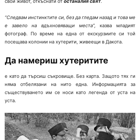
свой живот, откъснати от
останалия свят
.
“Следвам инстинктите си, без да гледам назад и това ме
е завело на вдъхновяващи места”,
казва младият
фотограф. По време на една от екскурзиите си той
посещава колонии на хутерити, живеещи в Дакота.
Да намериш хутеритите
е като да търсиш съкровище. Без карта. Защото тях ги
няма отбелязани на нито една. Информацията за
съществуването им се носи като легенда от уста на
уста.