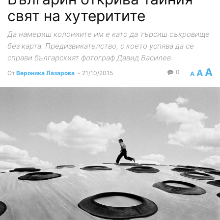
свят на хутеритите
Да намериш колониите им е като да търсиш съкровище
без карта. Предизвикателство, с което успява да се
справи българският фотограф Давид Василев
A
A
0
От
Вероника Лазарова
-
21/10/2015
A