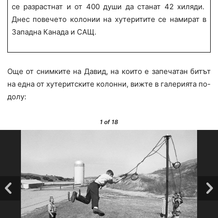
се разрастнат и от 400 души да станат 42 хиляди.
Днес повечето колонии на хутеритите се намират в
Западна Канада и САЩ.
Още от снимките на Давид, на които е запечатан битът
на една от хутеритските колонни, вижте в галерията по-
долу:
1
of 18