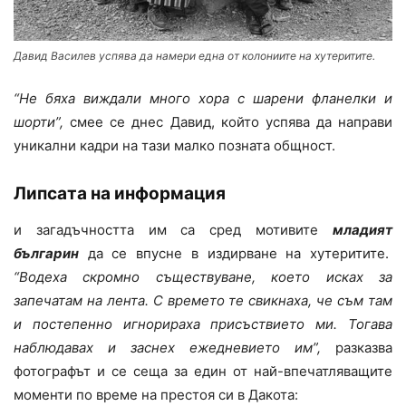
Давид Василев успява да намери една от колониите на хутеритите.
“Не бяха виждали много хора с шарени фланелки и
шорти”,
смее се днес Давид, който успява да направи
уникални кадри на тази малко позната общност.
Липсата на информация
и загадъчността им са сред мотивите
младият
българин
да се впусне в издирване на хутеритите.
“Водеха скромно съществуване, което исках за
запечатам на лента. С времето те свикнаха, че съм там
и постепенно игнорираха присъствието ми. Тогава
наблюдавах и заснех ежедневието им”,
разказва
фотографът и се сеща за един от най-впечатляващите
моменти по време на престоя си в Дакота: