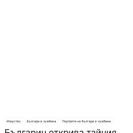
Изкуство
Българи в чужбина
Портрети на българи в чужбина
Българин открива тайния