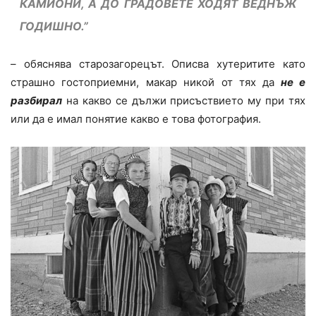
КАМИОНИ, А ДО ГРАДОВЕТЕ ХОДЯТ ВЕДНЪЖ
ГОДИШНО.”
– обяснява старозагорецът. Описва хутеритите като
страшно гостоприемни, макар никой от тях да
не е
разбирал
на какво се дължи присъствието му при тях
или да е имал понятие какво е това фотография.