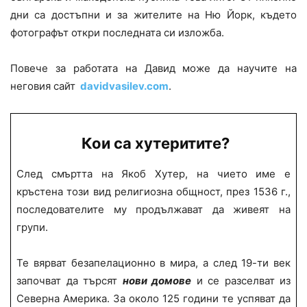
дни са достъпни и за жителите на Ню Йорк, където
фотографът откри последната си изложба.
Повече за работата на Давид може да научите на
неговия сайт
davidvasilev.com
.
Кои са хутеритите?
След смъртта на Якоб Хутер, на чието име е
кръстена този вид религиозна общност, през 1536 г.,
последователите му продължават да живеят на
групи.
Те вярват безапелационно в мира, а след 19-ти век
започват да търсят
нови домове
и се разселват из
Северна Америка. За около 125 години те успяват да