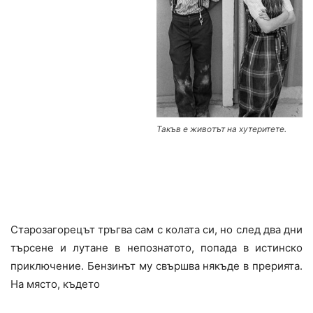
Такъв е животът на хутеритете.
Старозагорецът тръгва сам с колата си, но след два дни
търсене и лутане в непознатото, попада в истинско
приключение. Бензинът му свършва някъде в прерията.
На място, където