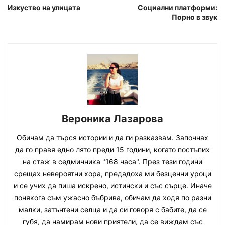
Изкуство на улицата
Социални платформи:
Порно в звук
Вероника Лазарова
Обичам да търся истории и да ги разказвам. Започнах
да го правя едно лято преди 15 години, когато постъпих
на стаж в седмичника "168 часа". През тези години
срещах невероятни хора, предадоха ми безценни уроци
и се учих да пиша искрено, истински и със сърце. Иначе
понякога съм ужасно бъбрива, обичам да ходя по разни
малки, затънтени селца и да си говоря с бабите, да се
губя, да намирам нови приятели, да се виждам със