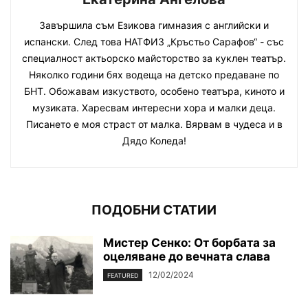
Завършила съм Езикова гимназия с английски и
испански. След това НАТФИЗ „Кръстьо Сарафов“ - със
специалност актьорско майсторство за куклен театър.
Няколко години бях водеща на детско предаване по
БНТ. Обожавам изкуството, особено театъра, киното и
музиката. Харесвам интересни хора и малки деца.
Писането е моя страст от малка. Вярвам в чудеса и в
Дядо Коледа!
ПОДОБНИ СТАТИИ
Мистер Сенко: От борбата за
оцеляване до вечната слава
12/02/2024
FEATURED