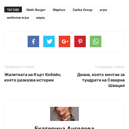
ТАГОВЕ
Math Burger
Waphoo
Zariba Group
игра
мобилна игра
наука
Предишна статия
Следваща статия
Жилетката на Кърт Кобейн,
Диана, която мечтае за
която разказва истории
тундрата на Северна
Швеция
Екатерина Ангелова