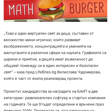
„
Това е един виртуален свят за деца, съставен от
множество мини-игрички, които развиват
въображението, концентрацията и уменията на
малчуганите в различни сфери на науката. Графиките са
шарени и приятни, а децата имат възможност да
общуват помежду си в един интересен и безопасен
свят
“ – каза пред LifeBites.bg Велислава Чудомирова,
която е част от екипа реализиращ проекта.
Проектът кандидатства за наградите на БАИТ в две
категории- развлекателен софтуер и стартъп компания
на годината .Те ще бтъдат определени и връчени през
февруари 2016г. Провеждат се под патронажа на