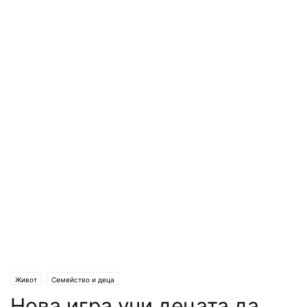
Живот
Семейство и деца
Нова игра учи децата да