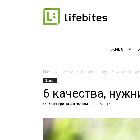
Онлайн
списание
ЖИВОТ
Начало
Живот
6 качества, нужни на жената-л
Живот
за
6 качества, нужн
От
Екатерина Ангелова
-
12/05/2015
хапки