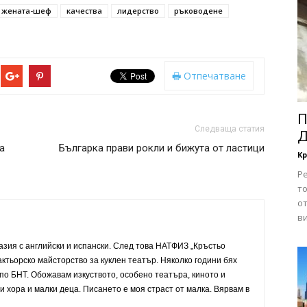
жената-шеф
качества
лидерство
ръководене
Отпечатване
П
Следваща статия
Д
а
Българка прави рокли и бижута от ластици
Кр
Ре
т
о
ви
зия с английски и испански. След това НАТФИЗ „Кръстьо
ктьорско майсторство за куклен театър. Няколко години бях
по БНТ. Обожавам изкуството, особено театъра, киното и
 хора и малки деца. Писането е моя страст от малка. Вярвам в