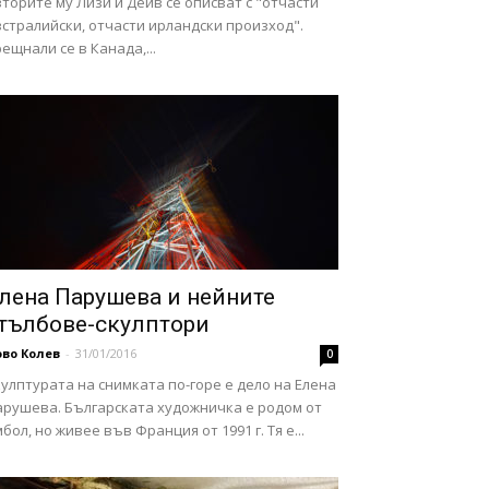
торите му Лизи и Дейв се описват с "отчасти
стралийски, отчасти ирландски произход".
ещнали се в Канада,...
лена Парушева и нейните
тълбове-скулптори
во Колев
-
31/01/2016
0
улптурата на снимката по-горе е дело на Елена
арушева. Българската художничка е родом от
бол, но живее във Франция от 1991 г. Тя е...