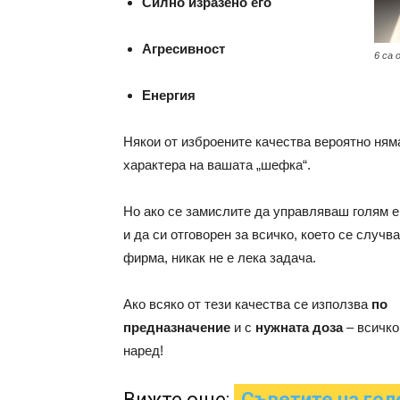
Силно изразено его
Агресивност
6 са 
Енергия
Някои от изброените качества вероятно няма
характера на вашата „шефка“.
Но ако се замислите да управляваш голям е
и да си отговорен за всичко, което се случва
фирма, никак не е лека задача.
Ако всяко от тези качества се използва
по
предназначение
и с
нужната доза
– всичко
наред!
Вижте още:
Съветите на го