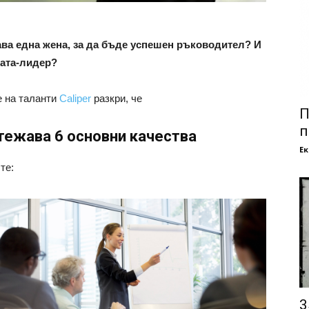
ава една жена, за да бъде успешен ръководител? И
ната-лидер?
е на таланти
Caliper
разкри, че
П
п
тежава 6 основни качества
Е
те:
3