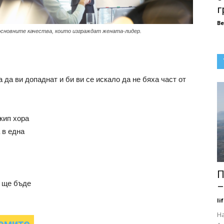
г
В
основните качества, които изграждат жената-лидер.
 да ви допаднат и би ви се искало да не бяха част от
кип хора
 в една
П
 ще бъде
–
li
На
лемите