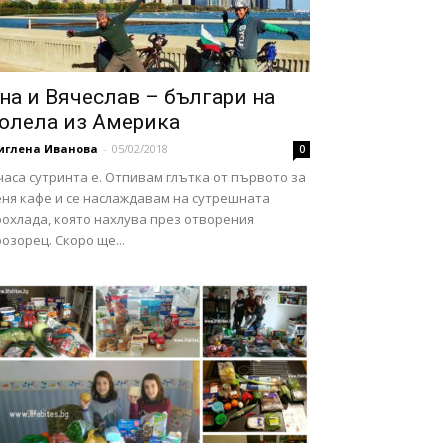
на и Вячеслав – българи на
олела из Америка
иглена Иванова
-
05/02/2018
0
часа сутринта е. Отпивам глътка от първото за
еня кафе и се наслаждавам на сутрешната
рохлада, която нахлува през отворения
озорец. Скоро ще...