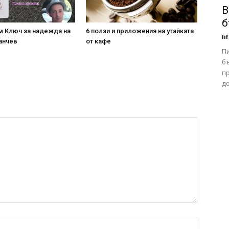
В
б
м Ключ за надежда на
6 ползи и приложения на утайката
li
анчев
от кафе
Пи
б
п
д