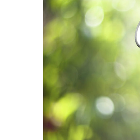
с
вкус
на
живот