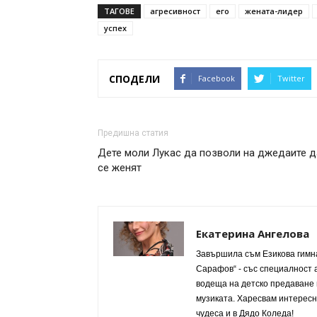
ТАГОВЕ
агресивност
его
жената-лидер
успех
СПОДЕЛИ
Facebook
Twitter
Предишна статия
Дете моли Лукас да позволи на джедаите д
се женят
Екатерина Ангелова
Завършила съм Езикова гимна
Сарафов“ - със специалност а
водеща на детско предаване 
музиката. Харесвам интересни
чудеса и в Дядо Коледа!