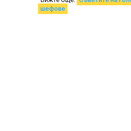
шефове