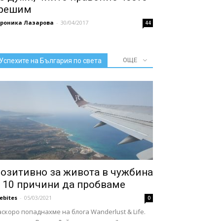
решим
ероника Лазарова
-
30/04/2017
44
ОЩЕ
Успехите на България по света
озитивно за живота в чужбина
 10 причини да пробваме
febites
-
05/03/2021
0
скоро попаднахме на блога Wanderlust & Life.