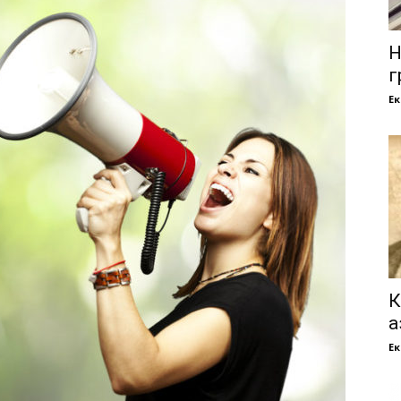
Н
г
Е
К
а
Е