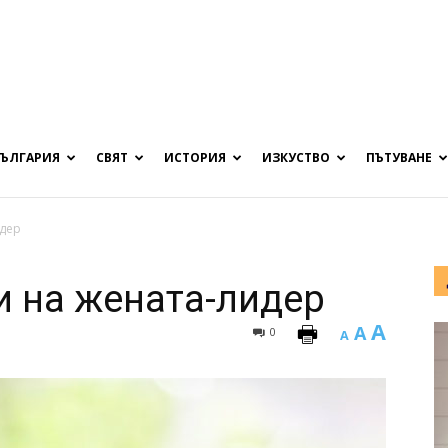
БЪЛГАРИЯ
СВЯТ
ИСТОРИЯ
ИЗКУСТВО
ПЪТУВАНЕ
идер
и на жената-лидер
A
A
0
A