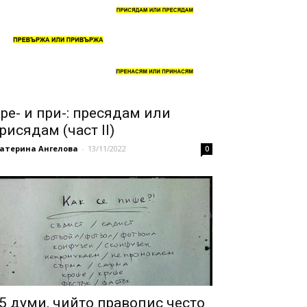
ре- и при-: пресядам или
рисядам (част II)
катерина Ангелова
-
13/11/2022
0
5 думи, чийто правопис често