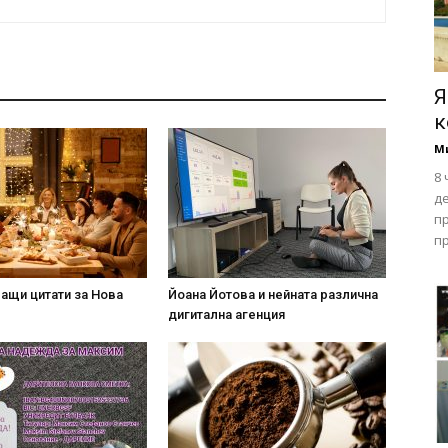
Я
к
М
8 
д
п
пр
ащи цитати за Нова
Йоана Йотова и нейната различна
дигитална агенция