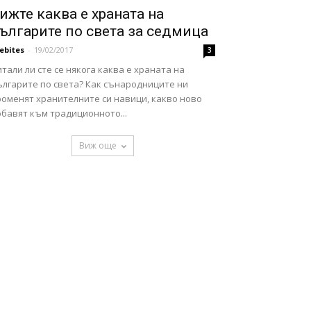
ижте каква е храната на
ългарите по света за седмица
febites
-
19/02/2017
3
тали ли сте се някога каква е храната на
ългарите по света? Как сънародниците ни
роменят хранителните си навици, какво ново
обавят към традиционното...
Виж още