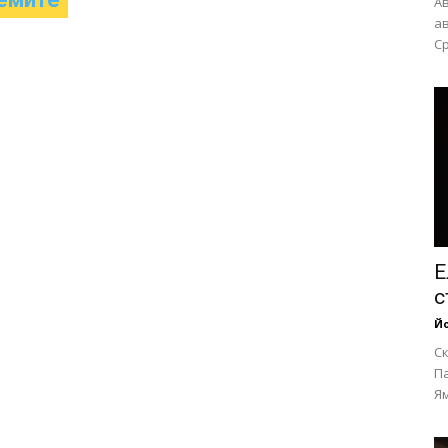
Ав
ав
Ср
Е
с
Йо
Ск
П
Ям