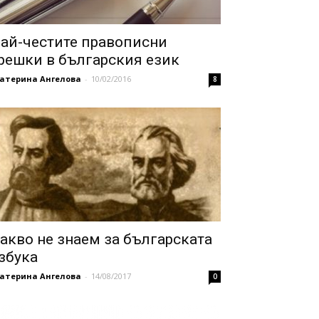
ай-честите правописни
решки в българския език
катерина Ангелова
-
10/02/2016
8
акво не знаем за българската
збука
катерина Ангелова
-
14/08/2017
0