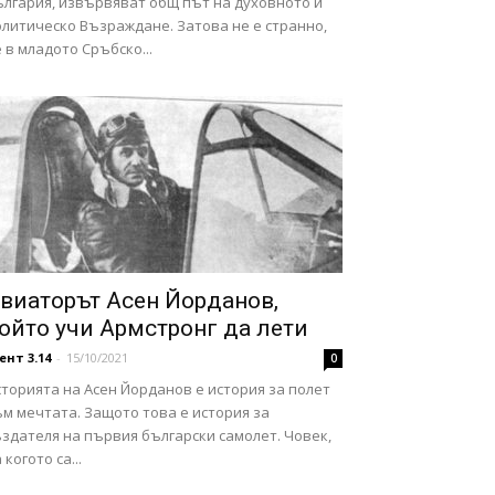
ългария, извървяват общ път на духовното и
олитическо Възраждане. Затова не е странно,
 в младото Сръбско...
виаторът Асен Йорданов,
ойто учи Армстронг да лети
ент 3.14
-
15/10/2021
0
торията на Асен Йорданов е история за полет
м мечтата. Защото това е история за
здателя на първия български самолет. Човек,
 когото са...