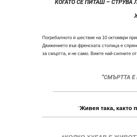
КОГАТО СЕ ПИТАШ – СТРУВА 
Погребалното ѝ шествие на 10 октомври пр
Движението във френската столица е спрян
за смъртта, и не само. Вижте най-силните о
“СМЪРТТА Е
“
Живея така, както п