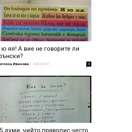
 ю яя! А вие не говорите ли
рънски?
иглена Иванова
-
26/04/2021
0
5 думи, чийто правопис често