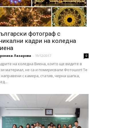
ългарски фотограф с
никални кадри на коледна
иена
ероника Лазарова
-
19/12/2017
0
дрите на коледна Виена, които ще видите в
зи материал, не са и помирисвали Фотошоп! Те
 направени с камера, статив, черна шапка,
ед...