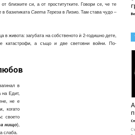
от близките си, а от проститутките. Говори се, че те
г
е в базиликата
Света Тереза
в Лизио. Там става чудо –
В
а в живота: загубата на собственото ѝ 2-годишно дете,
ве катастрофи, а също и две световни войни. По-
 любов
 загинал в
 на Едит,
не, не е
А
к, когато
п
ъс своето
Сп
за нищо
),
С
а слаба.