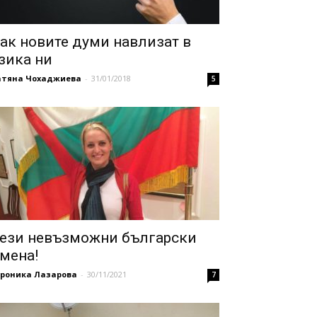
ак новите думи навлизат в
зика ни
атяна Чохаджиева
-
31/01/2018
5
ези невъзможни български
мена!
ероника Лазарова
-
30/11/2021
7