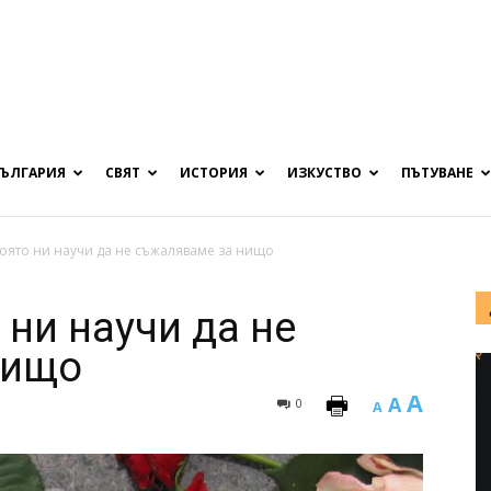
БЪЛГАРИЯ
СВЯТ
ИСТОРИЯ
ИЗКУСТВО
ПЪТУВАНЕ
която ни научи да не съжаляваме за нищо
 ни научи да не
нищо
A
A
0
A