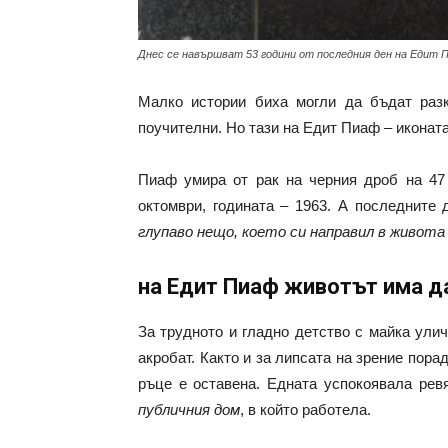
Днес се навършват 53 години от последния ден на Едит 
Малко истории биха могли да бъдат раз
поучителни. Но тази на Едит Пиаф – иконат
Пиаф умира от рак на черния дроб на 47 
октомври, годината – 1963. А последните 
глупаво нещо, което си направил в живота 
на Едит Пиаф животът има д
За трудното и гладно детство с майка ули
акробат. Както и за липсата на зрение поради
ръце е оставена. Едната успокоявала ревя
публичния дом
, в който работела.