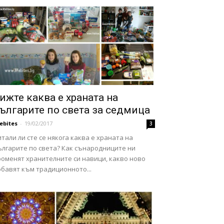
ижте каква е храната на
ългарите по света за седмица
febites
-
19/02/2017
3
тали ли сте се някога каква е храната на
ългарите по света? Как сънародниците ни
роменят хранителните си навици, какво ново
обавят към традиционното...