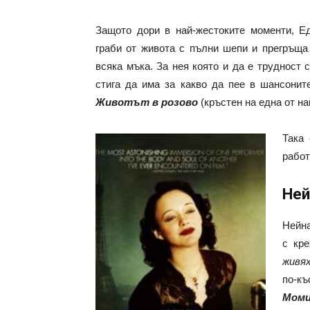
Защото дори в най-жестоките моменти, Е
граби от живота с пълни шепи и прегръща
всяка мъка. За нея която и да е трудност с
стига да има за какво да пее в шансонит
Животът в розово
(кръстен на една от на
Така 
работ
Ней
Нейна
с кре
живях
по-к
Моми