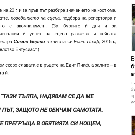
е на 20 г. и за пръв път разбира значението на костюма,
ките,
поведението на сцена
, подбора на репертоара и
ето с акомпанимент. (За бурните ѝ дни и за
меналния ѝ успех на сцена разказва и нейната
сестра
Симон Берто
в книгата си
Едит Пиаф
, 2015 г.,
елство Ентусиаст.)
В
м скоро славата е в ръцете на Едит Пиаф, а залите – в
б
та ѝ.
li
Пи
б
п
“ТАЗИ ТЪЛПА, НАДЯВАМ СЕ ДА МЕ
д
 ПЪТ, ЗАЩОТО НЕ ОБИЧАМ САМОТАТА.
ТЕ ПРЕГРЪЩА В ОБЯТИЯТА СИ НОЩЕМ,