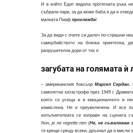
И в който Едит видяла протегната ръка не 
събрали пари, за да може баба ѝ да я отвед
малката Пиаф
проглежда
!
За да види с очите си далеч по-страшни нещ
самоубийството на близка приятелка, д
разрушителна дори от тях е
загубата на голямата ѝ
– американския боксьор
Марсел Сердан
,
самолетна катастрофа през 1949 г. Драмата
която се усеща и в емоционалното ѝ пее
измислена. Не е преувеличена. И все па
изпълнителката се изправя на сцената с
Non, je ne regrette rien
(
Не, не съжалявам 
тя крещи срещу всеки, дръзнал да я мисли з