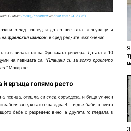
Пиаф. Снимка:
Donna_Rutherford
via
Foter.com
/
CC BY-ND
казани отзад напред и да са все така вълнуващи и
а на
френския шансон
, е сред редките изключения.
Я
г. във вилата си на Френската ривиера. Датата е 10
т
думи на певицата са: “
Плащаш си за всяко проклето
М
си.“
Макар че
а ѝ връща голямо ресто
чна певица, отишла си след свръхдоза, и баща уличен
 заболяване, когато е на едва 4 г., и две баби, в чиито
щото бебе с разредено вино, а другата го гледала в
3