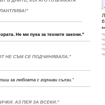
ЪТ В ДНИТЕ, КОГАТО ПУБЛИКАТА
АЛАНТЛИВА!”
Л
б
А
ората. Не ми пука за техните закони.”
П
пр
се
Пе
пр
ОТ НЕ СЪМ СЕ ПОДЧИНЯВАЛА.”
тиш за любовта с горчиви сълзи.”
ИЧКИ. AЗ ПЕЯ ЗА ВСЕКИ.”