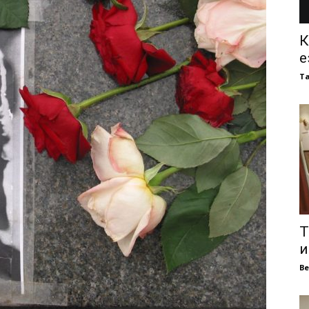
К
е
Т
Т
и
В