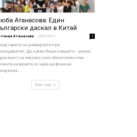
юба Атанасова: Един
ългарски даскал в Китай
нтония Атанасова
-
28/02/2017
1
редставете си университетски
еподавател. Да, какво беше клишето – ризки,
риозност на няколко слоя. Монотонен глас...
сента на мухите се чува на фона на
израчна...
Виж още