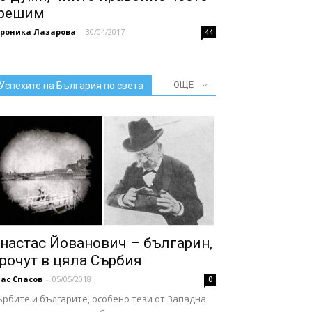
решим
ероника Лазарова
-
30/04/2017
44
ОЩЕ
Успехите на България по света
настас Йованович – българин,
рочут в цяла Сърбия
ас Спасов
-
05/05/2018
0
ърбите и българите, особено тези от Западна