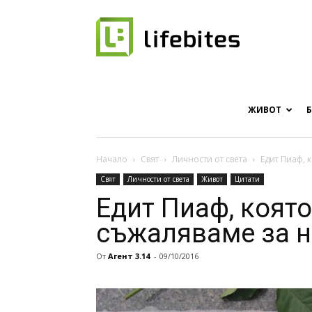
Онлайн
списание
ЖИВОТ
Начало
Свят
Личности от света
Едит Пиаф, 
Свят
Личности от света
Живот
Цитати
за
Едит Пиаф, която
съжаляваме за 
От
Агент 3.14
-
09/10/2016
хапки