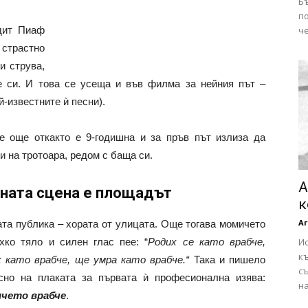
Б
п
дит Пиаф
че
 страстно
и струва,
е си. И това се усеща и във филма за нейния път –
й-известните ѝ песни).
е още откакто е 9-годишна и за пръв път излиза да
и на тротоара, редом с баща си.
А
ната сцена е площадът
к
Аг
та публика – хората от улицата. Още тогава момичето
хко тяло и силен глас пее: “
Родих се като врабче,
Ис
къ
 като врабче, ще умра като врабче.“
Така и пишело
съ
ъсно на плаката за първата ѝ професионална изява:
на
чето врабче
.