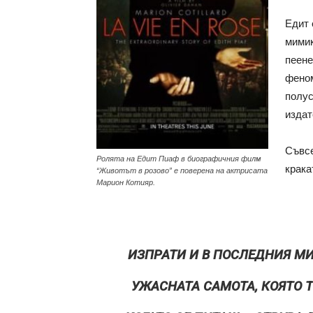
Едит 
мими
пеен
фено
полу
издат
Съвсе
Ролята на Едит Пиаф в биографичния филм
крака
“Животът в розово” е поверена на актрисата
Марион Котияр.
ИЗПРАТИ И В ПОСЛЕДНИЯ МИ
УЖАСНАТА САМОТА, КОЯТО 