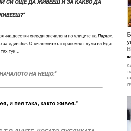
ЛИ СИ ОЩЕ ДА ЖИВЕЕШ И ЗА КАКВО ДА
ЖИВЕЕШ?”
Б
ивлича десетки хиляди опечалени по улиците на
Париж
.
у
о за един
ден
. Опечалените си припомнят думи на Едит
В
т тях тук…
В
Ка
то
 НАЧАЛОТО НА НЕЩО.”
са
ур
ея, и пея така, както живея.”