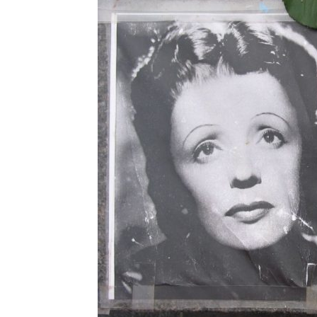
с
вкус
на
живот