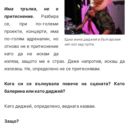
Има тръпка, не е
притеснение.
Разбира
се, при по-големи
проекти, концерти, има
по-голям адреналин, но
Една жена диджей в българския
хип хоп зад пулта.
отново не е притеснение
като да не искам да
изляза, защото ме е страх. Даже напротив, искаш да
излезеш. Не, определено не се притеснявам.
Кога си се вълнувала повече на сцената? Като
балерина или като диджей?
Като диджей, определено, веднага казвам.
Защо?