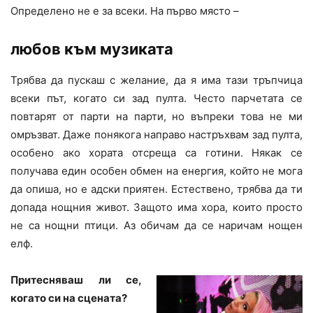
Определено не е за всеки. На първо място –
любов към музиката
Трябва да пускаш с желание, да я има тази тръпчица
всеки път, когато си зад пулта. Често парчетата се
повтарят от парти на парти, но въпреки това не ми
омръзват. Даже понякога направо настръхвам зад пулта,
особено ако хората отсреща са готини. Някак се
получава един особен обмен на енергия, който не мога
да опиша, но е адски приятен. Естествено, трябва да ти
допада нощния живот. Защото има хора, които просто
не са нощни птици. Аз обичам да се наричам нощен
елф.
Притесняваш ли се,
когато си на сцената?