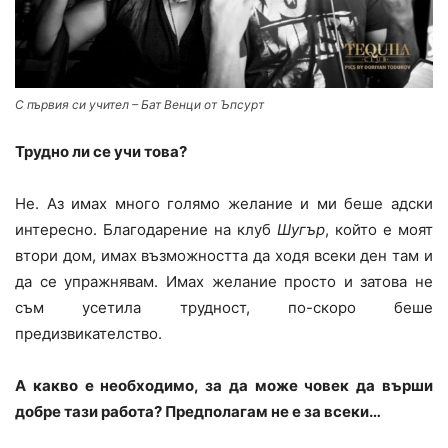
С първия си учител – Бат Венци от Ъпсурт
Трудно ли се учи това?
Не. Аз имах много голямо желание и ми беше адски
интересно. Благодарение на клуб
Шугър
, който е моят
втори дом, имах възможността да ходя всеки ден там и
да се упражнявам. Имах желание просто и затова не
съм усетила трудност, по-скоро беше
предизвикателство.
А какво е необходимо, за да може човек да върши
добре тази работа? Предполагам не е за всеки…