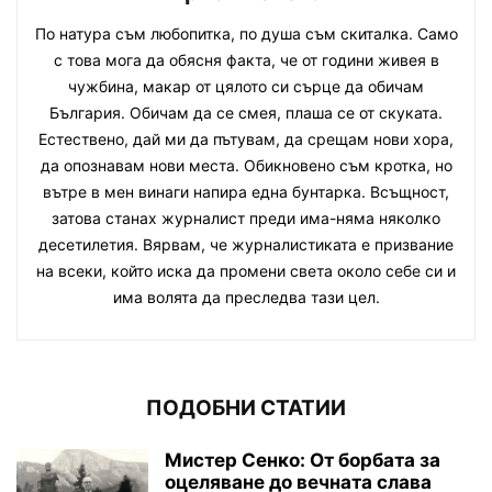
По натура съм любопитка, по душа съм скиталка. Само
с това мога да обясня факта, че от години живея в
чужбина, макар от цялото си сърце да обичам
България. Обичам да се смея, плаша се от скуката.
Естествено, дай ми да пътувам, да срещам нови хора,
да опознавам нови места. Обикновено съм кротка, но
вътре в мен винаги напира една бунтарка. Всъщност,
затова станах журналист преди има-няма няколко
десетилетия. Вярвам, че журналистиката е призвание
на всеки, който иска да промени света около себе си и
има волята да преследва тази цел.
ПОДОБНИ СТАТИИ
Мистер Сенко: От борбата за
оцеляване до вечната слава