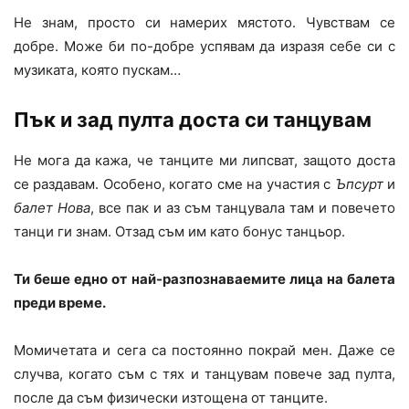
Не знам, просто си намерих мястото. Чувствам се
добре. Може би по-добре успявам да изразя себе си с
музиката, която пускам…
Пък и зад пулта доста си танцувам
Не мога да кажа, че танците ми липсват, защото доста
се раздавам. Особено, когато сме на участия с
Ъпсурт
и
балет Нова
, все пак и аз съм танцувала там и повечето
танци ги знам. Отзад съм им като бонус танцьор.
Ти беше едно от най-разпознаваемите лица на балета
преди време.
Момичетата и сега са постоянно покрай мен. Даже се
случва, когато съм с тях и танцувам повече зад пулта,
после да съм физически изтощена от танците.