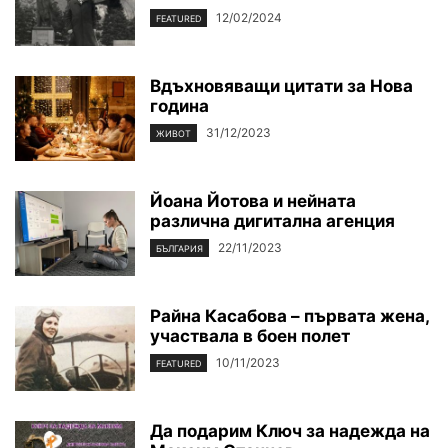
12/02/2024
FEATURED
Вдъхновяващи цитати за Нова
година
31/12/2023
ЖИВОТ
Йоана Йотова и нейната
различна дигитална агенция
22/11/2023
БЪЛГАРИЯ
Райна Касабова – първата жена,
участвала в боен полет
10/11/2023
FEATURED
Да подарим Ключ за надежда на