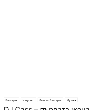
България
Изкуство
Лица от България
Музика
DJ Cass – първата жена