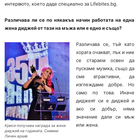
интервюто, което даде специално за Lifebites.bg.
Различава ли се по някакъв начин работата на една
жена диджей от тази на мъжа или е едно и също?
Различава се, тъй като
хората очакват, пък и ние
се стараем освен да
пускаме музика, също да
сме атрактивни, да
изглеждаме добре. Но
само по това. Иначе
диджеят си е диджей и
ако си добър, няма
значение дали си мъж
или жена.
Криси получава награда за жена
диджей на годината. Снимки:
Личен архив