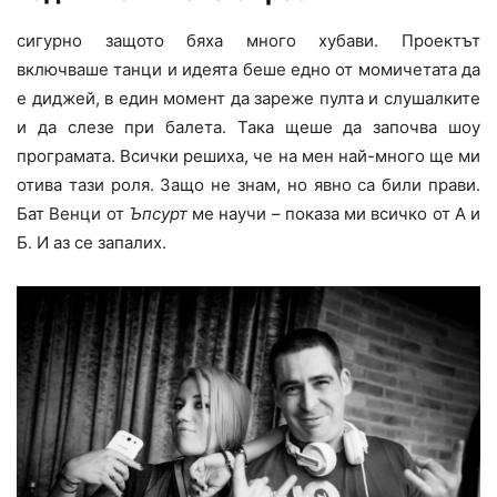
сигурно защото бяха много хубави. Проектът
включваше танци и идеята беше едно от момичетата да
е диджей, в един момент да зареже пулта и слушалките
и да слезе при балета. Така щеше да започва шоу
програмата. Всички решиха, че на мен най-много ще ми
отива тази роля. Защо не знам, но явно са били прави.
Бат Венци от
Ъпсурт
ме научи – показа ми всичко от А и
Б. И аз се запалих.