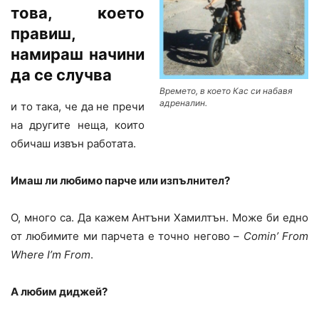
това, което
правиш,
намираш начини
да се случва
Времето, в което Кас си набавя
адреналин.
и то така, че да не пречи
на другите неща, които
обичаш извън работата.
Имаш ли любимо парче или изпълнител?
О, много са. Да кажем Антъни Хамилтън. Може би едно
от любимите ми парчета е точно негово –
Comin’ From
Where I’m From
.
А любим диджей?