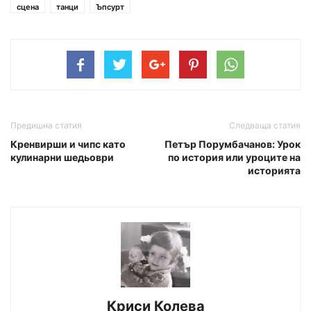
сцена
танци
Ъпсурт
Предишна статия
Следваща статия
Кренвирши и чипс като
Петър Порумбачанов: Урок
кулинарни шедьоври
по история или уроците на
историята
Криси Колева