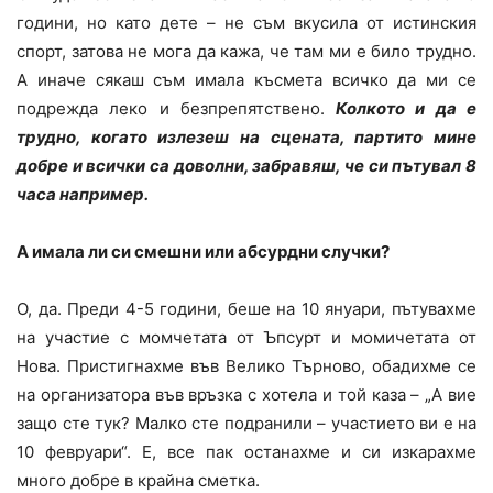
години, но като дете – не съм вкусила от истинския
спорт, затова не мога да кажа, че там ми е било трудно.
А иначе сякаш съм имала късмета всичко да ми се
подрежда леко и безпрепятствено.
Колкото и да е
трудно, когато излезеш на сцената, партито мине
добре и всички са доволни, забравяш, че си пътувал 8
часа например.
А имала ли си смешни или абсурдни случки?
О, да. Преди 4-5 години, беше на 10 януари, пътувахме
на участие с момчетата от Ъпсурт и момичетата от
Нова. Пристигнахме във Велико Търново, обадихме се
на организатора във връзка с хотела и той каза – „А вие
защо сте тук? Малко сте подранили – участието ви е на
10 февруари“. Е, все пак останахме и си изкарахме
много добре в крайна сметка.