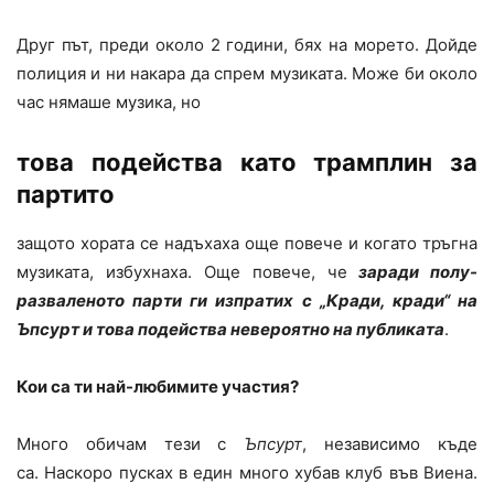
Друг път, преди около 2 години, бях на морето. Дойде
полиция и ни накара да спрем музиката. Може би около
час нямаше музика, но
това подейства като трамплин за
партито
защото хората се надъхаха още повече и когато тръгна
музиката, избухнаха. Още повече, че
заради полу-
разваленото парти ги изпратих с „Кради, кради“ на
Ъпсурт и това подейства невероятно на публиката
.
Кои са ти най-любимите участия?
Много обичам тези с
Ъпсурт
, независимо къде
са. Наскоро пусках в един много хубав клуб във Виена.