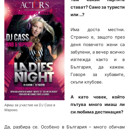
стават? Само за туристи
или …?
Има доста местни.
Странно е, защото през
деня повечето жени са
забулени, а вечер всичко
изглежда както и в
България, да кажем.
Говоря за хубавите,
скъпи клубове.
А като човек, който
пътува много имаш ли
Афиш за участие на DJ Cass в
Мароко.
си любима дестинация?
Да, разбира се. Особено в България – много обичам