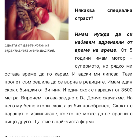
Някаква специална
страст?
Имам нужда да си
набавям адреналин от
Едната от двете котки на
време на време
. От 5
атрактивната жена диджей.
години имам мотор –
супермото, но рядко ми
остава време да го карам. И адски ми липсва. Тази
пролет съм решила да се върна в редиците. Имам един
скок с бънджи от Витиня. И един скок с парашут от 3500
метра. Впрочем тогава заедно с DJ Дончо скачахме. На
него му беше втори скок, а аз бях новобранец. Скокът с
парашут е изживяване, което не може да се сравни с
нищо друго. Щастие в най-чиста форма.