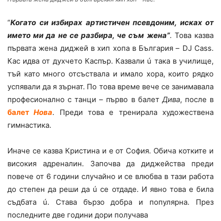
“
Когато си избирах артистичен псевдоним, исках от
името ми да не се разбира, че съм жена”
. Това казва
първата жена диджей в хип хопа в България – DJ Cass.
Кас идва от духчето Каспър. Казвали ú така в училище,
тъй като много отсъствала и имало хора, които рядко
успявали да я зърнат. По това време вече се занимавала
професионално с танци – първо в балет
Дива
, после в
балет
Нова
. Преди това е тренирала художествена
гимнастика.
Иначе се казва Кристина и е от София. Обича котките и
високия адреналин. Започва да диджейства преди
повече от 6 години случайно и се влюбва в тази работа
до степен да реши да ú се отдаде. И явно това е била
съдбата ú. Става бързо добра и популярна. През
последните две години дори получава