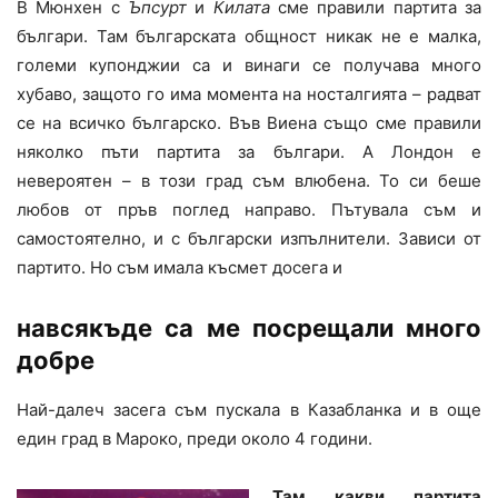
В Мюнхен с
Ъпсурт
и
Килата
сме правили партита за
българи. Там българската общност никак не е малка,
големи купонджии са и винаги се получава много
хубаво, защото го има момента на носталгията – радват
се на всичко българско. Във Виена също сме правили
няколко пъти партита за българи. А Лондон е
невероятен – в този град съм влюбена. То си беше
любов от пръв поглед направо. Пътувала съм и
самостоятелно, и с български изпълнители. Зависи от
партито. Но съм имала късмет досега и
навсякъде са ме посрещали много
добре
Най-далеч засега съм пускала в Казабланка и в още
един град в Мароко, преди около 4 години.
Там какви партита