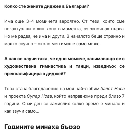
Колко сте жените диджеи в България?
Има още 3-4 момичета вероятно. От тези, които сме
по-актуални в хип хопа в момента, аз започнах първа.
Но ме радва, че има и други. В началото беше странно и
малко скучно – около мен имаше само мъже.
А как се случи така, че едно момиче, занимаващо се с
художествена гимнастика и танци, изведнъж се
преквалифицира в диджей?
Това стана благодарение на моя най-любим
балет Нова
и проекта
Супер Нова
, който направихме преди близо 7
години. Онзи ден се замислих колко време е минало и
как звучи само…
Годините минаха бързо