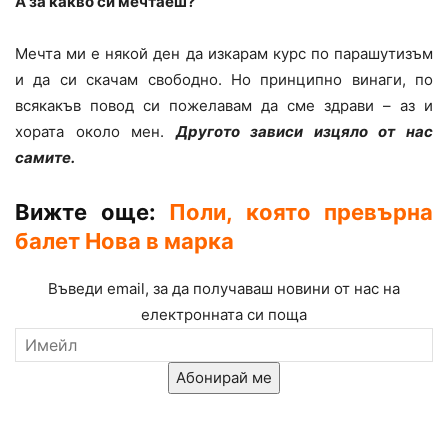
А за какво си мечтаеш?
Мечта ми е някой ден да изкарам курс по парашутизъм
и да си скачам свободно. Но принципно винаги, по
всякакъв повод си пожелавам да сме здрави – аз и
хората около мен.
Другото зависи изцяло от нас
самите.
Вижте още:
Поли, която превърна
балет Нова в марка
Въведи email, за да получаваш новини от нас на
електронната си поща
Абонирай ме