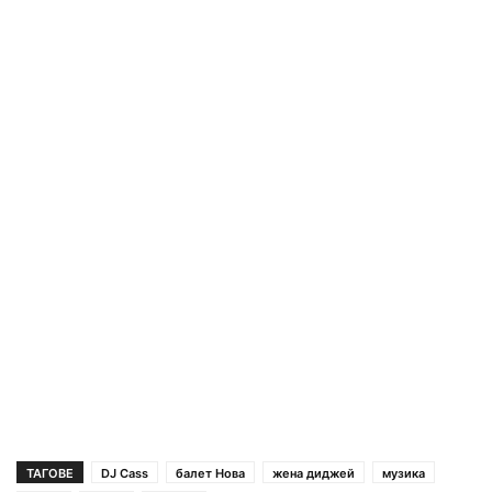
ТАГОВЕ
DJ Cass
балет Нова
жена диджей
музика