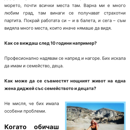
морето, почти всички места там. Варна ми е много
любим град, там винаги се получават страхотни
партита. Покрай работата си – и в балета, и сега – съм
видяла много места, които иначе нямаше да видя.
Как се виждаш след 10 години например?
Професионално надявам се напред и нагоре. Бих искала
да имам и семейство, деца.
Как може да се съвместят нощният живот на една
жена диджей със семейството и децата?
Не мисля, че бих имала
особени проблеми.
Когато обичаш