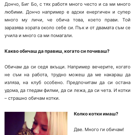
Дончо, Биг Бо, с тях работя много често и са ми много
любими. Дончо например е адски енергичен и супер
много му личи, че обича това, което прави. Той
заразява хората около себе си. Пък и от двамата съм се
учила и много са ми помагали.
Какво обичаш да правиш, когато си почиваш?
Обичам да си седя вкъщи. Например вечерите, когато
не съм на работа, трудно можеш да ме накараш да
изляза, на клуб особено. Предпочитам да си остана
удома, да гледам филми, да си лежа, да си чета. И котки
– страшно обичам котки.
Колко котки имаш?
Две. Много ги обичам!