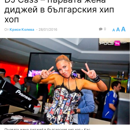
диджей в българския хип
хоп
A
A
0
От
Криси Колева
-
28/01/2016
A
Първата жена диджей в българския хип хоп - Кас.