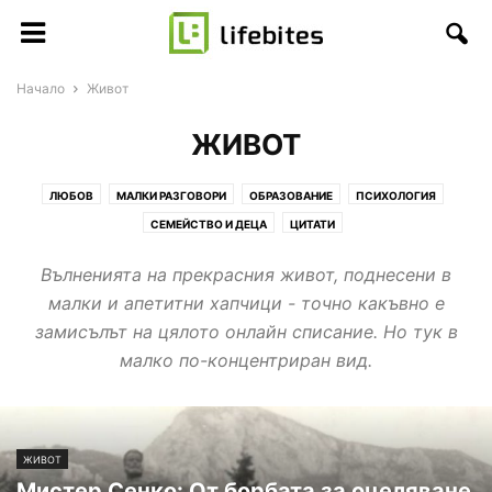
Начало
Живот
ЖИВОТ
ЛЮБОВ
МАЛКИ РАЗГОВОРИ
ОБРАЗОВАНИЕ
ПСИХОЛОГИЯ
СЕМЕЙСТВО И ДЕЦА
ЦИТАТИ
Вълненията на прекрасния живот, поднесени в
малки и апетитни хапчици - точно какъвно е
замисълът на цялото онлайн списание. Но тук в
малко по-концентриран вид.
ЖИВОТ
Мистер Сенко: От борбата за оцеляване