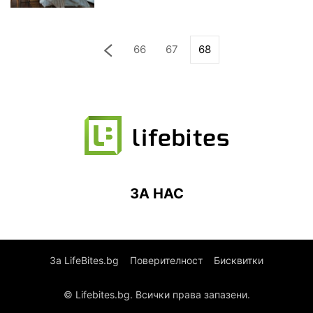
66
67
68
ЗА НАС
За LifeBites.bg
Поверителност
Бисквитки
© Lifebites.bg. Всички права запазени.