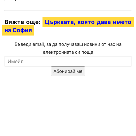
Вижте още:
Църквата, която дава името
на София
Въведи email, за да получаваш новини от нас на
електронната си поща
Абонирай ме