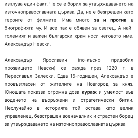
изплува един факт. Че се е борил за утвърждаването на
източноправославната църква. Да, не е безгрешен като
героите от филмите. Има много
за и против
в
биографията му. И все пак е обявен за светец. А най-
големият и важен български храм носи неговото име.
Александър Невски.
Александър Ярославич (по-късно придобил
прозвището Невски) се ражда през 1220 г. в
Переславъл Залески. Едва 16-годишен, Александър е
провъзгласен от жителите на Новгород за княз.
Юношата показва огромна доза
кураж
и умелост във
воденето на въоръжени и стратегически битки.
Неслучайно в историята той остава като велик
управленец, безстрашен военачалник и страстен борец
за утвърждаването на източноправославната църква.