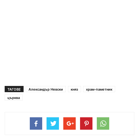
ТАГОВЕ
Александър Невски
княз
храм-паметник
църква