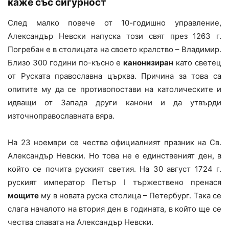
каже със сигурност
След малко повече от 10-годишно управление,
Александър Невски напуска този свят през 1263 г.
Погребан е в столицата на своето кралство – Владимир.
Близо 300 години по-късно е
канонизиран
като светец
от Руската православна църква. Причина за това са
опитите му да се противопостави на католическите и
идващи от Запада други канони и да утвърди
източноправославната вяра.
На 23 ноември се чества официалният празник на Св.
Александър Невски. Но това не е единственият ден, в
който се почита руският светия. На 30 август 1724 г.
руският император Петър I тържествено пренася
мощите
му в новата руска столица – Петербург. Така се
слага началото на втория ден в годината, в който ще се
чества славата на Александър Невски.