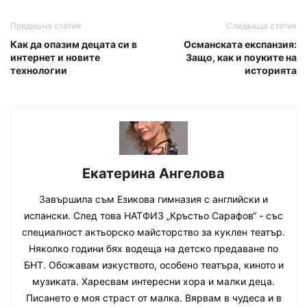
Предишна статия
Следваща статия
Как да опазим децата си в
Османската експанзия:
интернет и новите
Защо, как и поуките на
технологии
историята
Екатерина Ангелова
Завършила съм Езикова гимназия с английски и
испански. След това НАТФИЗ „Кръстьо Сарафов“ - със
специалност актьорско майсторство за куклен театър.
Няколко години бях водеща на детско предаване по
БНТ. Обожавам изкуството, особено театъра, киното и
музиката. Харесвам интересни хора и малки деца.
Писането е моя страст от малка. Вярвам в чудеса и в