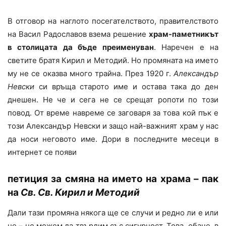
В отговор на наглото посегателството, правителството
на Васил Радославов взема решение
храм-паметникът
в столицата да бъде преименуван
. Наречен е на
светите братя Кирил и Методий. Но промяната на името
му не се оказва много трайна. През 1920 г.
Александър
Невски
си връща старото име и остава така до ден
днешен. Не че и сега не се срещат ропоти по този
повод. От време навреме се заговаря за това кой пък е
този Александър Невски и защо най-важният храм у нас
да носи неговото име. Дори в последните месеци в
интернет се появи
петиция за смяна на името на храма – пак
на
Св. Св. Кирил и Методий
Дали тази промяна някога ще се случи и редно ли е или
не – не можем да твърдим със сигурност. Това, обаче, в