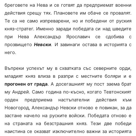
бреговете на Нева и се готвят да предприемат военни
действия срещу тях. Плановете им обаче се провалят.
Те са не само изпреварени, но и победени от руския
княз-стратег. Именно заради победата си над шведите
при Нева Александър Ярославич се сдобива с
прозвището
Невски
.
И завинаги остава в историята с
него.
Въпреки успехът му в схватката със северните орди,
младият княз влиза в разпри с местните боляри и е
прогонен от града
. А досегашният му пост заема брат
му Андрей. Само година по-късно, когато Тевтонският
орден предприема настъпателни действия към
Новогород, Александър Невски отново е повикан, за да
застане начело на руските войски. Победата отново е
на страната на безстрашния княз. Тези две победи
наистина се оказват изключително важни за историята