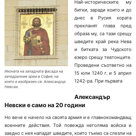
Най-историческите му
битки, заради които и до
днес в Русия хората
прекланят глава пред
образа му, са тази срещу
шведите край река Нева
и битката за Чудското
езеро срещу тевтонците.
Проведени съответно на
Иконата на западната фасада на
15 юли 1240 г. и 5 април
катедралния храм в София, на
1242-ра. При първата
която е изобразен св. Александър
Невски.
Александър
Невски е само на 20 години
Но вече е начело на своята армия и е главнокомандващ
военните действия. Той повежда неголяма войска и
заедно с нея нападат шведите, които тъкмо са слезли на