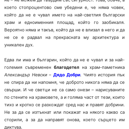
което стопроцентово сме убедени е, че няма човек,
който да не е чувал името на най-светлия български
храм и едноименния площад, който го заобикаля.
Вероятно няма и такъв, който да не е влизал в него и да
не се е радвал на прекрасната му архитектура и
уникален дух.
Едва ли има и българин, който да не е чувал и за най-
големия съвременен
благодетел
на храм-паметника
Александър Невски –
Дядо Добри
.
Чиято история пък
не спира да ни напомня, че доброто никога няма да се
свърши. И че светци не са само онези – нарисуваните
по стените на храмовете, а и голяма част от тези, които
тихо и кротко се разхождат сред нас и правят добрини.
Не за да се изтъкнат или покажат на някого какво са
сторили, а за да направят онова, което сърцето им
диктува.