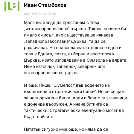
Иван Стамболов
03/01/2024 at 18:06
Моля ви, хайде да престанем с това
„източноправославна“ църква. Такова понятие би
имало смисъл, ако съществуваше някаква
„западноправославна“ църква, та да се
различават. Но православната църква е една и
това е Едната, свята, съборна и апостолска
Църква, която изповядваме в Символа на вярата.
Няма източно-, западно-, северно- или
южноправославна църква.
И още. Пише: “…умелост във воденето на
въоръжени и стратегически битки”. Не се сещам
за невъоръжена битка, дори и боят с възглавници
е донейде въоръжен. А иначе битките са
тактически. Стратегически евентуално могат да
бъдат войните.
Нататък сигурно има още, но няма да се