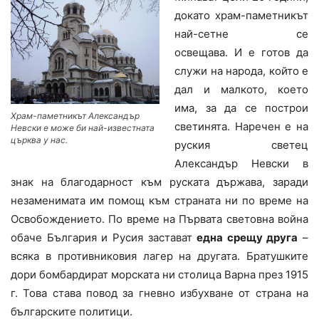
докато храм-паметникът
най-сетне се
освещава. И е готов да
служи на народа, който е
дал и малкото, което
има, за да се построи
Храм-паметникът Александър
светинята. Наречен е на
Невски е може би най-известната
църква у нас.
руския светец
Александър Невски в
знак на благодарност към руската държава, заради
незаменимата им помощ към страната ни по време на
Освобождението. По време на Първата световна война
обаче България и Русия застават
една срещу друга
–
всяка в противниковия лагер на другата. Братушките
дори бомбардират морската ни столица Варна през 1915
г. Това става повод за гневно избухване от страна на
българските политици.