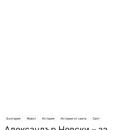
България
Живот
История
Истории от света
Свят
Александър Невски – за
Личности от света