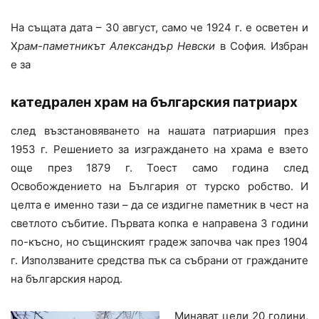
На същата дата – 30 август, само че 1924 г. е осветен и
Х
рам-паметникът Александър Невски
в София
.
Избран
е за
катедрален храм на българския патриарх
след възстановяването на нашата патриаршия през
1953 г. Решението за изграждането на храма е взето
още през 1879 г. Тоест само година след
Освобождението на България от турско робство. И
целта е именно тази – да се издигне паметник в чест на
светлото събитие. Първата копка е направена 3 години
по-късно, но същинският градеж започва чак през 1904
г. Използваните средства пък са събрани от гражданите
на българския народ.
Минават цели 20 години,