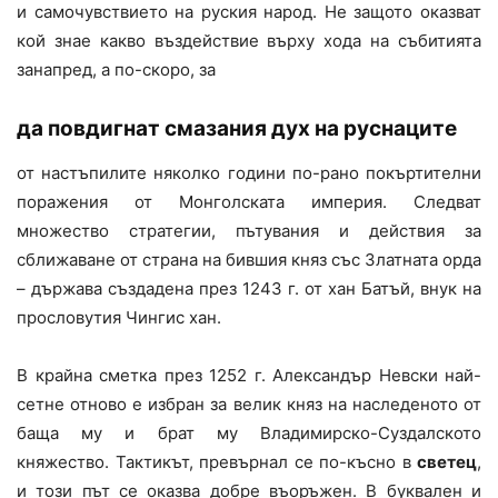
и самочувствието на руския народ. Не защото оказват
кой знае какво въздействие върху хода на събитията
занапред, а по-скоро, за
да повдигнат смазания дух на руснаците
от настъпилите няколко години по-рано покъртителни
поражения от Монголската империя. Следват
множество стратегии, пътувания и действия за
сближаване от страна на бившия княз със Златната орда
– държава създадена през 1243 г. от хан Батъй, внук на
прословутия Чингис хан.
В крайна сметка през 1252 г. Александър Невски най-
сетне отново е избран за велик княз на наследеното от
баща му и брат му Владимирско-Суздалското
княжество. Тактикът, превърнал се по-късно в
светец
,
и този път се оказва добре въоръжен. В буквален и