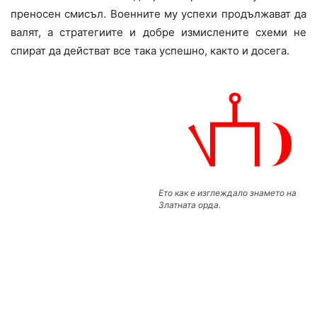
преносен смисъл. Военните му успехи продължават да
валят, а стратегиите и добре измислените схеми не
спират да действат все така успешно, както и досега.
Ето как е изглеждало знамето на
Златната орда.