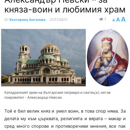
княза-воин и любимия храм
A
A
1
От
Екатерина Ангелова
-
21/11/2017
A
Катедралният храм на българския патриарх и светецът, негов
покровител - Александър Невски.
Той е бил велик княз и умел воин, в това спор няма. За
делата му към църквата, религията и вярата – макар и
сред много спорове и противоречиви мнения, все пак