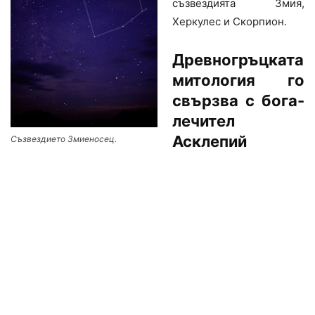
съзвездията Змия,
Херкулес и Скорпион.
Древногръцката
митология го
свързва с бога-
лечител
Асклепий
Съзвездието Змиеносец.