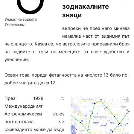
зодиакалните
знаци
Знакът на зодията
Змиеносец.
въпреки че през него минава
немалка част от видимия път
на слънцето. Казва се, че астролозите приравнили броя
на зодиите с този на месеците за свое удобство и
улеснение.
Освен това, поради фаталността на числото 13 било по-
добре знаците да са 12.
През 1928 г.
Международният
Астрономически съюз
потвърждава, че
съзвездието може да бъде