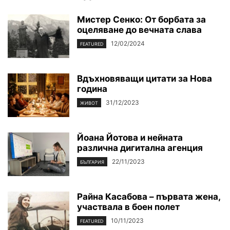
Мистер Сенко: От борбата за
оцеляване до вечната слава
12/02/2024
FEATURED
Вдъхновяващи цитати за Нова
година
31/12/2023
ЖИВОТ
Йоана Йотова и нейната
различна дигитална агенция
22/11/2023
БЪЛГАРИЯ
Райна Касабова – първата жена,
участвала в боен полет
10/11/2023
FEATURED