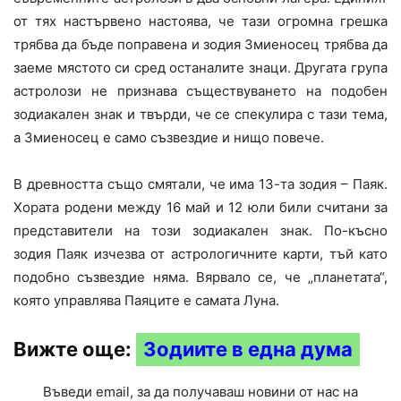
от тях настървено настоява, че тази огромна грешка
трябва да бъде поправена и зодия Змиеносец трябва да
заеме мястото си сред останалите знаци. Другата група
астролози не признава съществуването на подобен
зодиакален знак и твърди, че се спекулира с тази тема,
а Змиеносец е само съзвездие и нищо повече.
В древността също смятали, че има 13-та зодия – Паяк.
Хората родени между 16 май и 12 юли били считани за
представители на този зодиакален знак. По-късно
зодия Паяк изчезва от астрологичните карти, тъй като
подобно съзвездие няма. Вярвало се, че „планетата“,
която управлява Паяците е самата Луна.
Вижте още:
Зодиите в една дума
Въведи email, за да получаваш новини от нас на