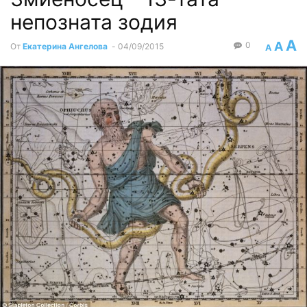
непозната зодия
A
A
0
От
Екатерина Ангелова
-
04/09/2015
A