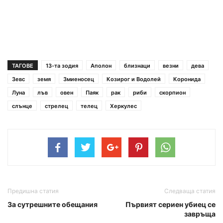
ТАГОВЕ
13-та зодия
Аполон
близнаци
везни
дева
Зевс
земя
Змиеносец
Козирог и Водолей
Коронида
Луна
лъв
овен
Паяк
рак
риби
скорпион
слънце
стрелец
телец
Херкулес
Предишна статия
Следваща статия
За сутрешните обещания
Първият сериен убиец се
завръща