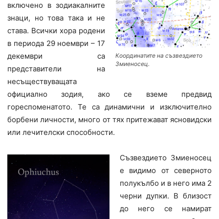
включено в зодиакалните
знаци, но това така и не
става. Всички хора родени
в периода 29 ноември – 17
декември са
Координатите на съзвездието
Змиеносец.
представители на
несъществуващата
официално зодия, ако се вземе предвид
гореспоменатото. Те са динамични и изключително
борбени личности, много от тях притежават ясновидски
или лечителски способности.
Съзвездието Змиеносец
е видимо от северното
полукълбо и в него има 2
черни дупки. В близост
до него се намират