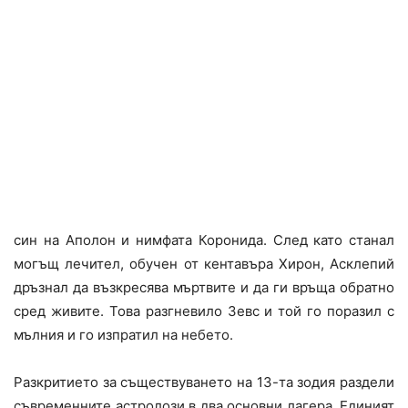
син на Аполон и нимфата Коронида. След като станал
могъщ лечител, обучен от кентавъра Хирон, Асклепий
дръзнал да възкресява мъртвите и да ги връща обратно
сред живите. Това разгневило Зевс и той го поразил с
мълния и го изпратил на небето.
Разкритието за съществуването на 13-та зодия раздели
съвременните астролози в два основни лагера. Единият