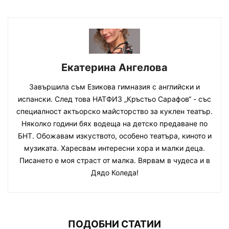
Екатерина Ангелова
Завършила съм Езикова гимназия с английски и
испански. След това НАТФИЗ „Кръстьо Сарафов“ - със
специалност актьорско майсторство за куклен театър.
Няколко години бях водеща на детско предаване по
БНТ. Обожавам изкуството, особено театъра, киното и
музиката. Харесвам интересни хора и малки деца.
Писането е моя страст от малка. Вярвам в чудеса и в
Дядо Коледа!
ПОДОБНИ СТАТИИ