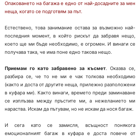
Опаковането на багажа е едно от най-досадните за мен
неща, когато се подготвям за път.
Естествено, това занимание остава за възможно най-
последния момент, в който рискът да забравя нещо,
което ще ми бъде необходимо, е огромен. И винаги се
получава така, че има поне едно такова нещо.
Приемам го като забравено за късмет
. Оказва се,
разбира се, че то не ми е чак толкова необходимо
(както и доста от другите неща, прилежно разположени
в куфара ми). Както винаги, времето преди заминаване
се изплъзва между пръстите ми, а нежеланието ми
нараства. Искам да пътувам, но не искам да нося багаж.
И сега като се замисля, всъщност понякога
емоционалният багаж в куфара е доста повече от