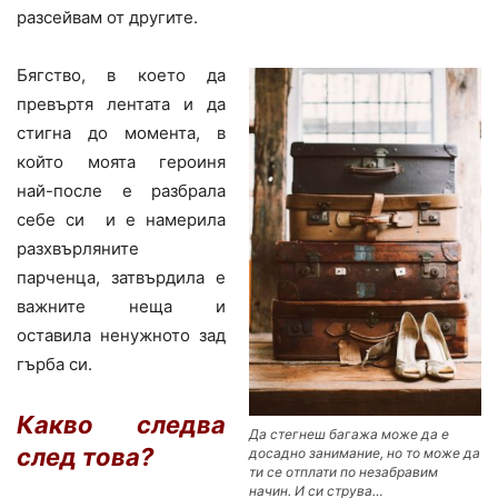
разсейвам от другите.
Бягство, в което да
превъртя лентата и да
стигна до момента, в
който моята героиня
най-после е разбрала
себе си и е намерила
разхвърляните
парченца, затвърдила е
важните неща и
оставила ненужното зад
гърба си.
Какво следва
Да стегнеш багажа може да е
след това?
досадно занимание, но то може да
ти се отплати по незабравим
начин. И си струва…