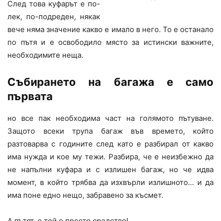
След това куфарът е по-
лек, по-подреден, някак
вече няма значение какво е имало в него. То е останало
по пътя и е освободило място за истински важните,
необходимите неща.
Събирането на багажа е само
първата
но все пак необходима част на голямото пътуване.
Защото всеки трупа багаж във времето, който
разтоварва с годините след като е разбирал от какво
има нужда и кое му тежи. Разбира, че е неизбежно да
не напълни куфара и с излишен багаж, но че идва
момент, в който трябва да изхвърли излишното… и да
има поне едно нещо, забравено за късмет.
А пътят, е той е просто средство!