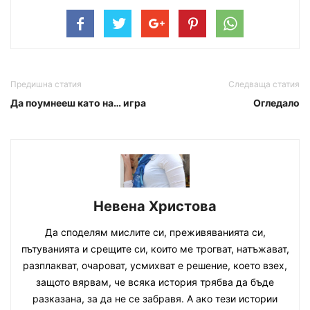
Предишна статия
Следваща статия
Да поумнееш като на… игра
Огледало
Невена Христова
Да споделям мислите си, преживяванията си,
пътуванията и срещите си, които ме трогват, натъжават,
разплакват, очароват, усмихват е решение, което взех,
защото вярвам, че всяка история трябва да бъде
разказана, за да не се забравя. А ако тези истории