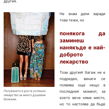
другия.
Не знам дали заради
това тежи, но
понякога да
заминеш
нанякъде е най-
доброто
лекарство
Този другият багаж не е
подреден, винаги се
появява още нещо в
Пътуването е доста успешно
последния момент, за
лекарство за много душевни
което вече няма място,
болежки.
но то настоява да бъде