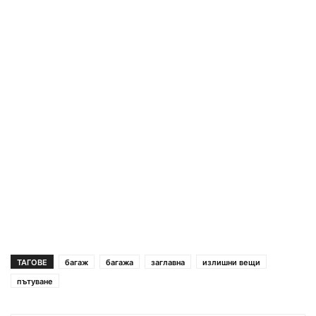
ТАГОВЕ
багаж
багажа
заглавна
излишни вещи
пътуване