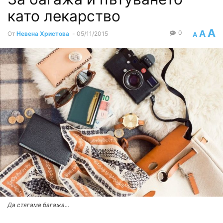
като лекарство
A
A
0
От
Невена Христова
-
05/11/2015
A
Да стягаме багажа...