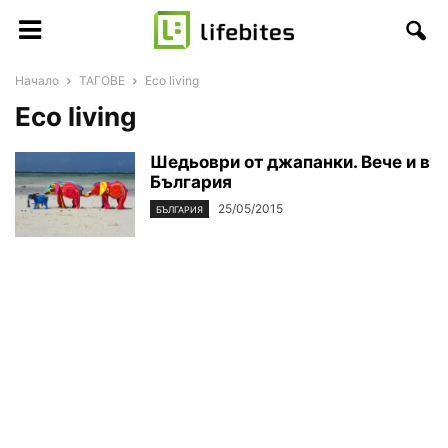
Начало
ТАГОВЕ
Eco living
Eco living
Шедьоври от джапанки. Вече и в
България
25/05/2015
БЪЛГАРИЯ