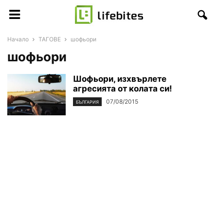
Начало
ТАГОВЕ
шофьори
шофьори
Шофьори, изхвърлете
агресията от колата си!
07/08/2015
БЪЛГАРИЯ