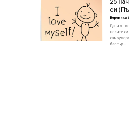
25 на
си (Пъ
Вероника 
Едни от о
целите си
самоувере
блогър...