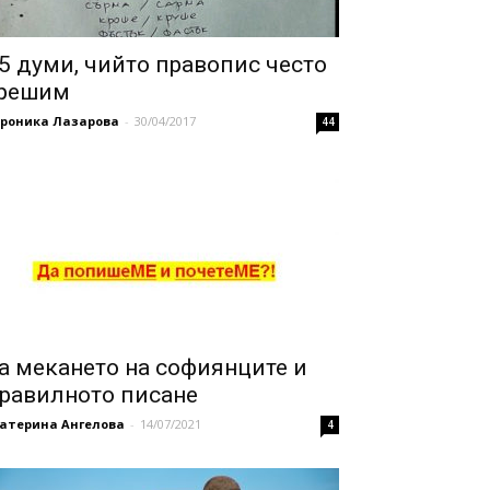
5 думи, чийто правопис често
решим
ероника Лазарова
-
30/04/2017
44
а мекането на софиянците и
равилното писане
катерина Ангелова
-
14/07/2021
4