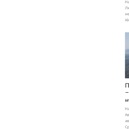
Н
Лх
не
Al
П
–
li
На
Ав
ав
Ср