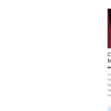
С
М
В
С
б
б
с
по