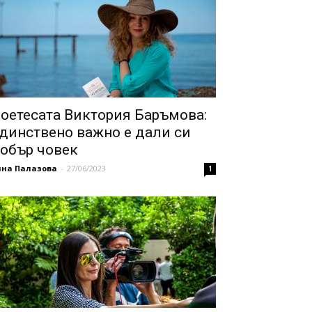
оетесата Виктория Баръмова:
динствено важно е дали си
обър човек
нна Палазова
-
27/06/2023
1