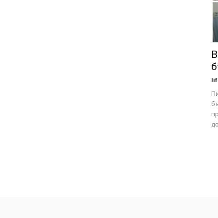
В
б
li
Пи
б
п
д