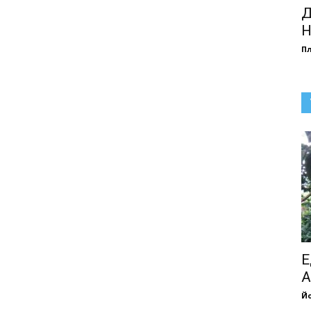
Д
Н
П
Е
А
Йо