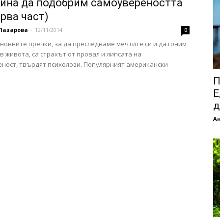
чина да подобрим самоувереността
рва част)
Лазарова
-
12/11/2014
0
сновните пречки, за да преследваме мечтите си и да гоним
 в живота, са страхът от провал и липсата на
ност, твърдят психолози. Популярният американски
П
Е
д
А