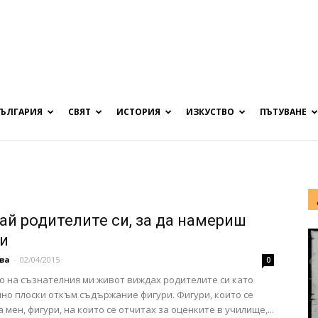
БЪЛГАРИЯ
СВЯТ
ИСТОРИЯ
ИЗКУСТВО
ПЪТУВАНЕ
ай родителите си, за да намериш
си
ва
-
02/04/2015
0
о на съзнателния ми живот виждах родителите си като
но плоски откъм съдържание фигури. Фигури, които се
 мен, фигури, на които се отчитах за оценките в училище,...