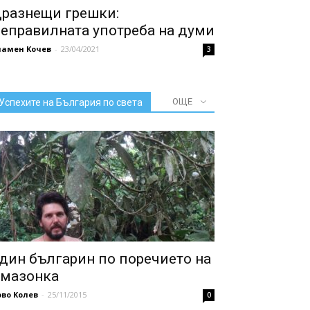
разнещи грешки:
еправилната употреба на думи
ламен Кочев
-
23/04/2021
3
ОЩЕ
Успехите на България по света
дин българин по поречието на
мазонка
во Колев
-
25/11/2015
0