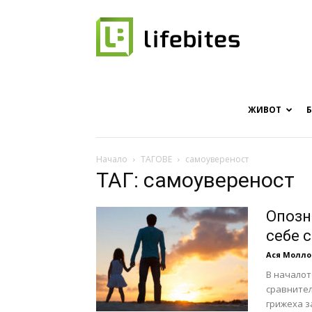
Онлайн
списание
ЖИВОТ
Начало
ТАГОВЕ
самоувереност
ТАГ: самоувереност
за
Опозн
себе 
Ася Молло
хапки
В началот
сравнител
грижеха за