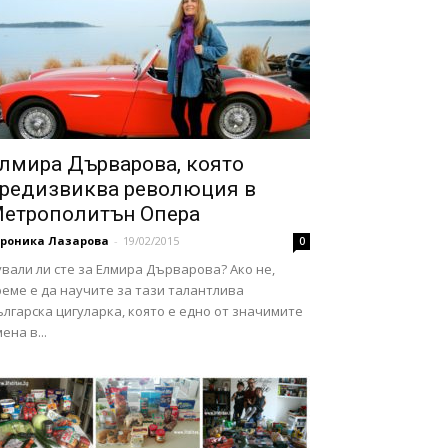
лмира Дърварова, която
редизвиква революция в
етрополитън Опера
ероника Лазарова
-
19/02/2015
0
вали ли сте за Елмира Дърварова? Ако не,
еме е да научите за тази талантлива
лгарска цигуларка, която е едно от значимите
ена в...