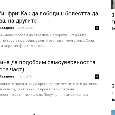
Уинфри: Как да победиш болестта да
3
аш на другите
г
Лазарова
-
22/01/2015
0
В
м имала проблем да отказвам на хората. С годините
, че това е преграда, в която се спъват много хора. Сред
 и Опра Уинфри. Ето какво...
чина да подобрим самоувереността
ора част)
Лазарова
-
12/11/2014
0
сновните пречки, за да преследваме мечтите си и да гоним
З
 в живота, са страхът от провал и липсата на
п
ност, твърдят психолози. Популярният американски
Е