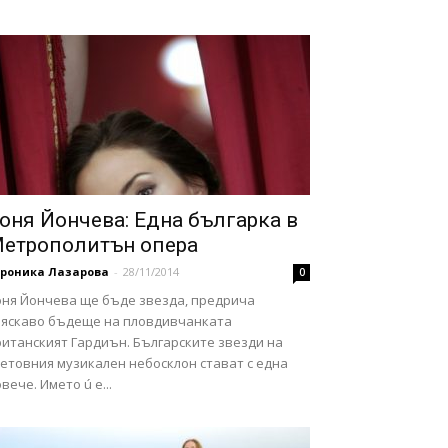
оня Йончева: Една българка в
етрополитън опера
ероника Лазарова
-
28/11/2014
0
оня Йончева ще бъде звезда, предрича
ляскаво бъдеще на пловдивчанката
ританският Гардиън. Българските звезди на
ветовния музикален небосклон стават с една
вече. Името ú е...