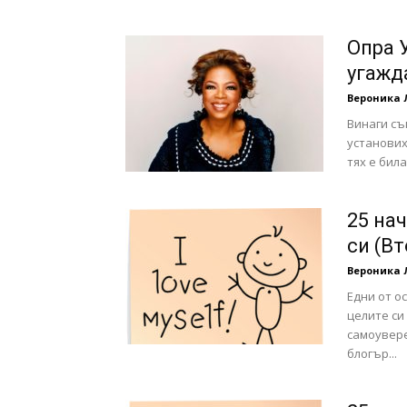
с
Опра 
угажд
Вероника 
вкус
Винаги съ
установих
тях е била
на
25 на
си (Вт
Вероника 
Едни от о
живот
целите си
самоувере
блогър...