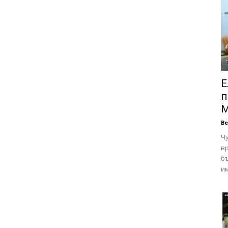
Е
п
М
В
Чу
вр
бъ
им