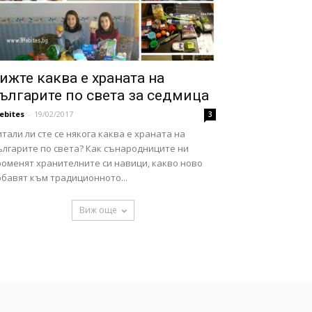
ижте каква е храната на
ългарите по света за седмица
febites
-
19/02/2017
3
тали ли сте се някога каква е храната на
ългарите по света? Как сънародниците ни
роменят хранителните си навици, какво ново
обавят към традиционното...
Виж още