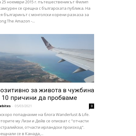
а 25 ноември 2015 г. пътешественикът Филип
амсурен се срещна с българската публика. На
я българинът с монголски корени разказа за
ong The Amazon -...
озитивно за живота в чужбина
 10 причини да пробваме
febites
-
05/03/2021
0
скоро попаднахме на блога Wanderlust & Life.
торите му Лизи и Дейв се описват с "отчасти
стралийски, отчасти ирландски произход".
ещнали се в Канада,...