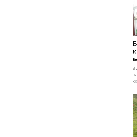
Б
к
В
В 
на
ко