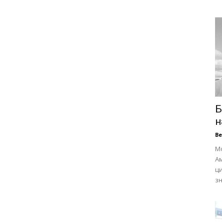
Б
н
В
Мо
А
ц
зн