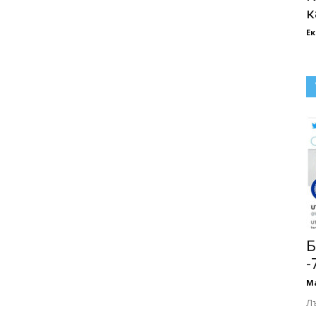
к
Е
Б
-
М
Л