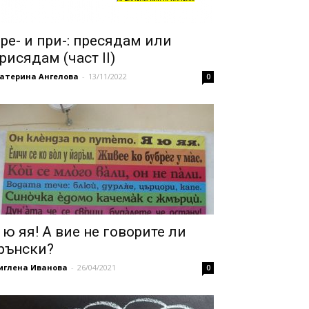
ре- и при-: пресядам или
рисядам (част II)
катерина Ангелова
-
13/11/2022
0
 ю яя! А вие не говорите ли
рънски?
иглена Иванова
-
26/04/2021
0