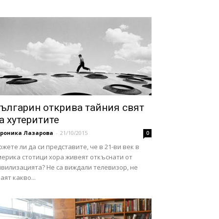
ългарин открива тайния свят
а хутеритите
ероника Лазарова
-
21/10/2015
0
жете ли да си представите, че в 21-ви век в
мерика стотици хора живеят откъснати от
ивилизацията? Не са виждали телевизор, не
аят какво...