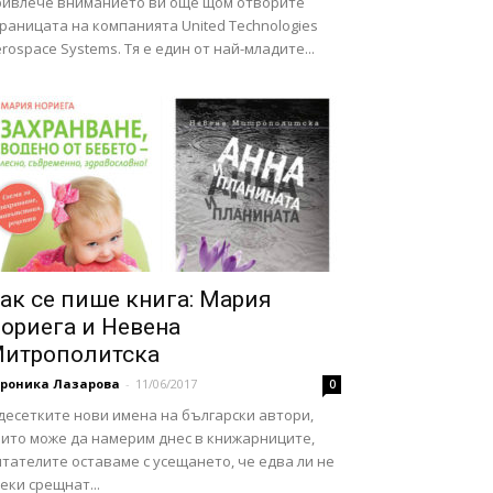
ривлече вниманието ви още щом отворите
раницата на компанията United Technologies
rospace Systems. Тя е един от най-младите...
ак се пише книга: Мария
ориега и Невена
итрополитска
ероника Лазарова
-
11/06/2017
0
десетките нови имена на български автори,
оито може да намерим днес в книжарниците,
тателите оставаме с усещането, че едва ли не
еки срещнат...