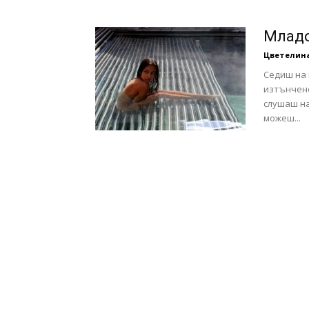
с
Младо
Цветелин
Седиш на 
изтънчено
вкус
слушаш на
можеш...
на
живот