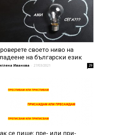
роверете своето ниво на
ладеене на български език
иглена Иванова
-
27/03/2021
29
ак се пише: пре- или при-