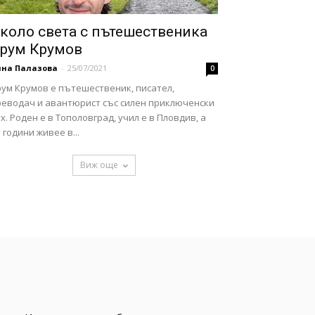
коло света с пътешественика
рум Крумов
нна Палазова
-
25/07/2021
0
рум Крумов е пътешественик, писател,
реводач и авантюрист със силен приключенски
х. Роден е в Тополовград, учил е в Пловдив, а
 години живее в...
Виж още