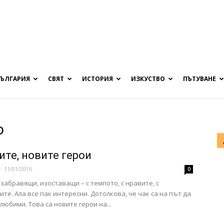
БЪЛГАРИЯ
СВЯТ
ИСТОРИЯ
ИЗКУСТВО
ПЪТУВАНЕ
о
ите, новите герои
-
11/01/2016
0
забравящи, изоставащи – с темпото, с нравите, с
ите. Ала все пак интересни. Дотолкова, че чак са на път да
любими. Това са новите герои на...