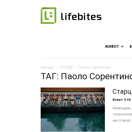
Онлайн
списание
ЖИВОТ
Начало
ТАГОВЕ
Паоло Сорентино
ТАГ: Паоло Сорентин
за
Старц
Агент 3.14
Немощни, 
хапки
технологи
ни станат 