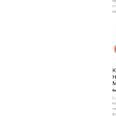
п
ст
Ae
К
Н
М
В
С 
к
чи
вс