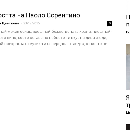
стта на Паоло Сорентино
П
а Цветкова
-
23/12/2015
п
0
най-мекия облак, ядеш най-божествената храна, пиеш най-
Е
то вино, което оставя по небцето ти вкус на диви ягоди,
й-прекрасната музика и съзерцаваш гледка, от която не
Я
т
М