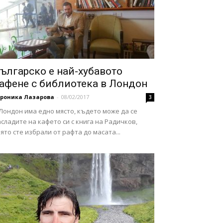
ългарско е най-хубавото
афене с библиотека в Лондон
ероника Лазарова
-
08/02/2017
3
Лондон има едно място, където може да се
сладите на кафето си с книга на Радичков,
ято сте избрали от рафта до масата...