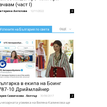
ачвам (част I)
катерина Ангелова
-
12/11/2022
0
ОЩЕ
Успехите на България по света
ългарка в екипа на Боинг
787-10 Дриймлайнер
ария Самичкова - Белчър
-
30/08/2017
2
ъчезарната усмивка на Виляна Калинкова ще