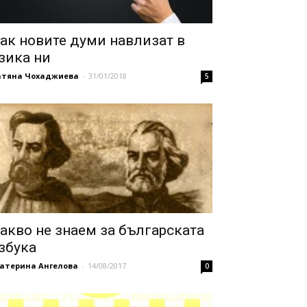
ак новите думи навлизат в
зика ни
атяна Чохаджиева
-
31/01/2018
5
акво не знаем за българската
збука
катерина Ангелова
-
14/08/2017
0