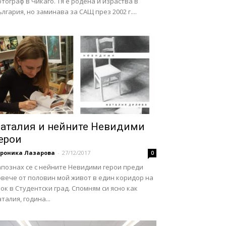
тограф в Чикаго. Тя е родена и израства в
лгария, но заминава за САЩ през 2002 г....
аталия и нейните Невидими
ерои
ероника Лазарова
-
27/12/2017
0
апознах се с нейните Невидими герои преди
овече от половин мой живот в един коридор на
ок в Студентски град. Спомням си ясно как
талия, година...