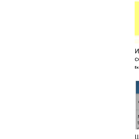
И
с
Е
Ш