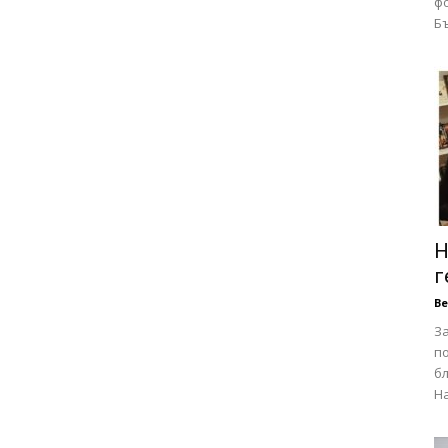
фо
Бъ
Н
г
В
З
п
бл
На