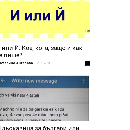
 или Й. Кое, кога, защо и как
е пише?
катерина Ангелова
-
28/07/2018
5
льокавица за българи или