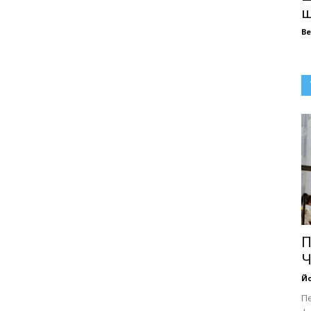
ш
В
П
Ч
Йо
П