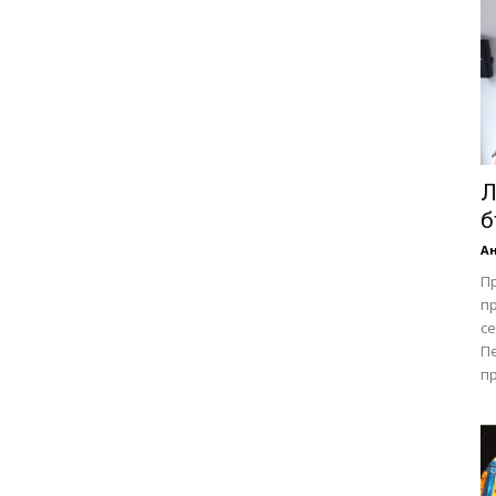
Л
б
А
П
пр
се
Пе
пр