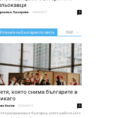
льокавци
ероника Лазарова
-
24/05/2017
0
ОЩЕ
Успехите на България по света
етя, която снима българите в
икаго
во Колев
-
03/04/2015
0
етя Шаламанова е българка, която работи като