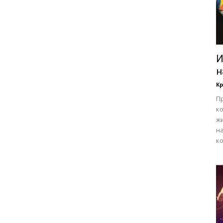
И
н
Кр
П
ко
жи
н
ко