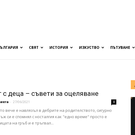
БЪЛГАРИЯ
СВЯТ
ИСТОРИЯ
ИЗКУСТВО
ПЪТУВАНЕ
т с деца – съвети за оцеляване
иега
-
27/06/2021
0
йто вече е навлязъл в дебрите на родителството, сигурно
ъж си е спомнял с носталгия как "едно време" просто е
цата на гръб и е тръгвал...