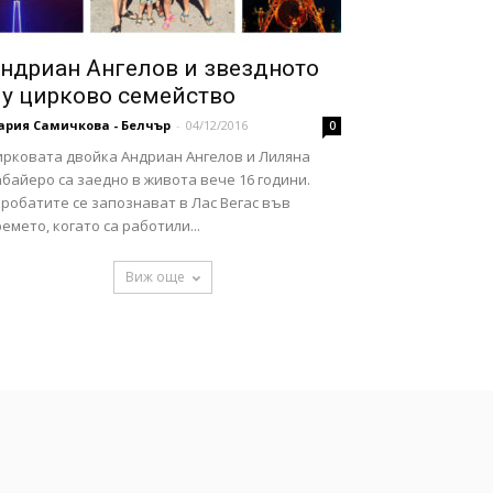
ндриан Ангелов и звездното
у цирково семейство
ария Самичкова - Белчър
-
04/12/2016
0
ирковата двойка Андриан Ангелов и Лиляна
байеро са заедно в живота вече 16 години.
робатите се запознават в Лас Вегас във
емето, когато са работили...
Виж още