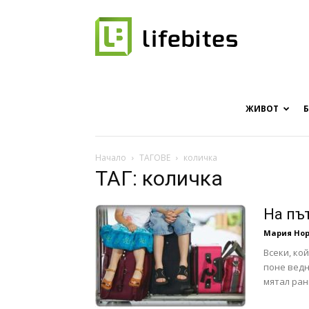
Онлайн
списание
ЖИВОТ
Начало
ТАГОВЕ
количка
ТАГ: количка
за
На пъ
Мария Нор
Всеки, ко
хапки
поне ведн
мятал рани