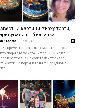
звестни картини върху торти,
арисувани от българка
иси Колева
-
31/10/2017
0
реди време ви показахме сладките красоти,
ито твори българката Бистра Дийн, която
вее в Австралия. Покрай тази история се
атъкнахме на поредната ни сънародничка,
ято...