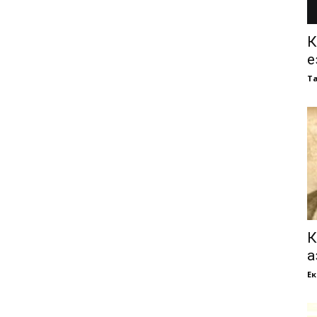
К
е
Т
К
а
Е