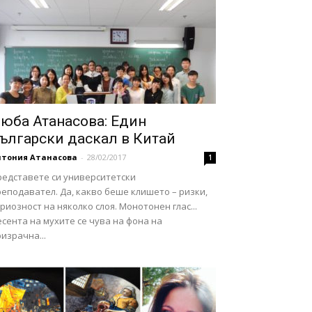
юба Атанасова: Един
ългарски даскал в Китай
нтония Атанасова
-
28/02/2017
1
редставете си университетски
еподавател. Да, какво беше клишето – ризки,
риозност на няколко слоя. Монотонен глас...
сента на мухите се чува на фона на
израчна...