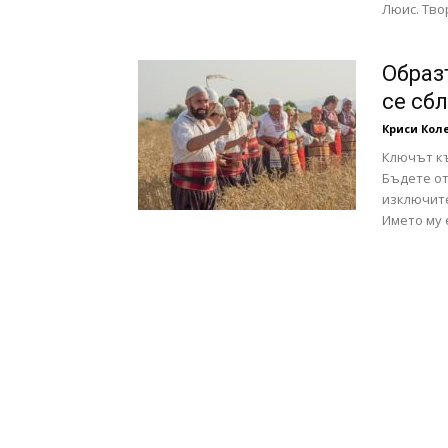
Люис. Твор
с
Образ
се сб
Криси Кол
вкус
Ключът къ
Бъдете от
изключите
Името му 
на
живот