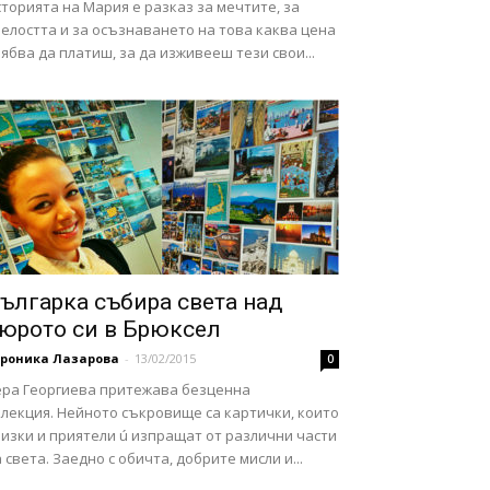
торията на Мария е разказ за мечтите, за
елостта и за осъзнаването на това каква цена
ябва да платиш, за да изживееш тези свои...
ългарка събира света над
юрото си в Брюксел
ероника Лазарова
-
13/02/2015
0
ера Георгиева притежава безценна
олекция. Нейното съкровище са картички, които
изки и приятели ú изпращат от различни части
 света. Заедно с обичта, добрите мисли и...