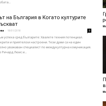
бата...
Г
ът на България в Когато културите
р
лъскват
М
ева
-
18/01/2018
0
м успеха сред българите: Хвалете техния потенциал.
крити и приятелски настроени. Тези думи са на един
лно уважаван специалист по междукултурна комуникация.
е Ричард Люис и...
П
в
М