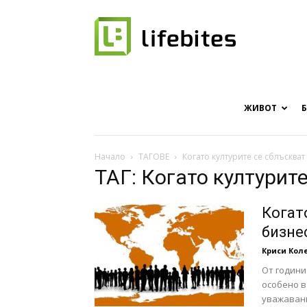
Онлайн
списание
ЖИВОТ
Начало
ТАГОВЕ
Когато културите се сблъскват
ТАГ: Когато културит
за
Когат
бизне
Криси Кол
хапки
От години
особено в
уважавани