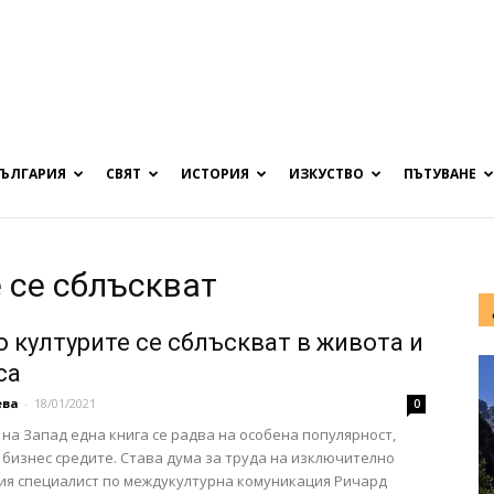
БЪЛГАРИЯ
СВЯТ
ИСТОРИЯ
ИЗКУСТВО
ПЪТУВАНЕ
е се сблъскват
о културите се сблъскват в живота и
са
ева
-
18/01/2021
0
 на Запад една книга се радва на особена популярност,
 бизнес средите. Става дума за труда на изключително
я специалист по междукултурна комуникация Ричард