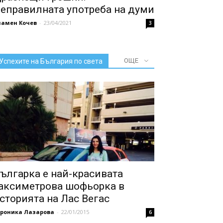
еправилната употреба на думи
ламен Кочев
-
23/04/2021
3
ОЩЕ
Успехите на България по света
ългарка е най-красивата
аксиметрова шофьорка в
сторията на Лас Вегас
ероника Лазарова
-
22/01/2015
6