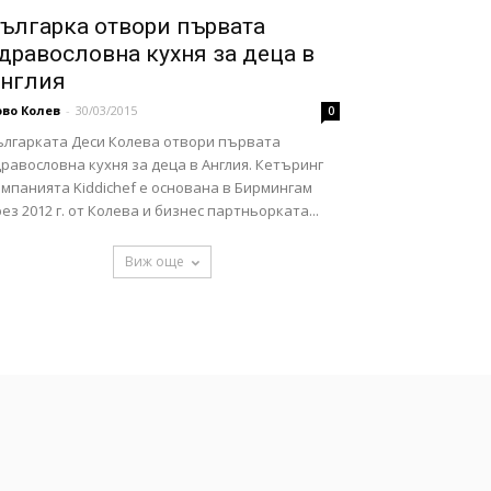
ългарка отвори първата
дравословна кухня за деца в
нглия
во Колев
-
30/03/2015
0
ългарката Деси Колева отвори първата
равословна кухня за деца в Англия. Кетъринг
мпанията Kiddichef е основана в Бирмингам
ез 2012 г. от Колева и бизнес партньорката...
Виж още