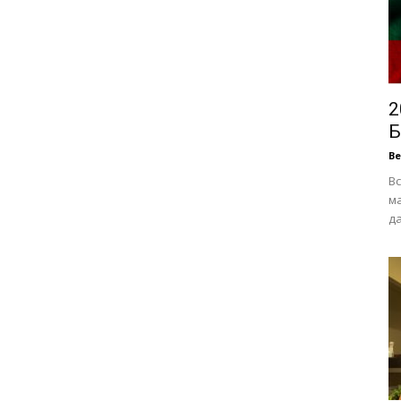
2
Б
В
Вс
ма
да