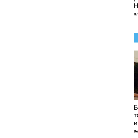
Н
П
Б
т
и
В