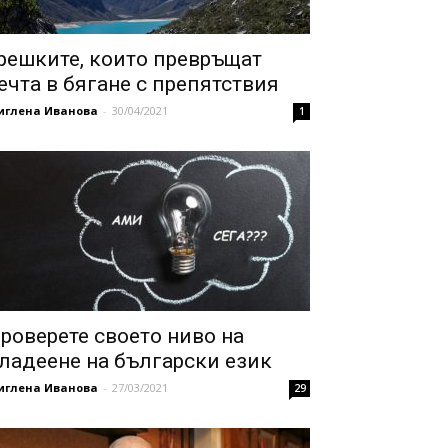
решките, които превръщат
ечта в бягане с препятствия
иглена Иванова
-
30/04/2021
1
роверете своето ниво на
ладеене на български език
иглена Иванова
-
27/03/2021
29