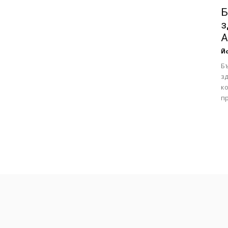
Б
з
А
Йо
Б
зд
ко
пр