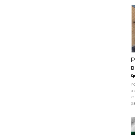
Р
в
Кр
Ро
в
къ
ра