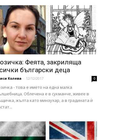
озичка: Феята, закриляща
сички български деца
иси Колева
-
12/12/2017
0
зичка - това е името на една малка
ълшебница. Облечена е в сукманче, живее в
щичка, жълта като минзухар, а в градината ѝ
стат...