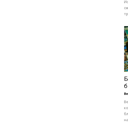
Ис
см
тр
Б
б
В
В
к
бл
на