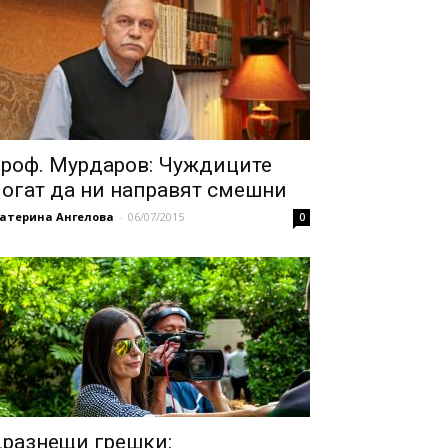
роф. Мурдаров: Чуждиците
огат да ни направят смешни
катерина Ангелова
-
06/07/2015
0
разнещи грешки: