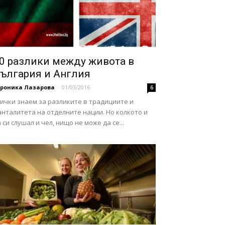
0 разлики между живота в
ългария и Англия
ероника Лазарова
-
01/03/2016
6
ички знаем за разликите в традициите и
нталитета на отделните нации. Но колкото и
 си слушал и чел, нищо не може да се...