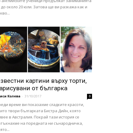
о английските ученици продължат заниманията
 до около 20 юли. Затова ще ви разкажа как и
кво...
звестни картини върху торти,
арисувани от българка
иси Колева
-
31/10/2017
0
реди време ви показахме сладките красоти,
ито твори българката Бистра Дийн, която
вее в Австралия. Покрай тази история се
атъкнахме на поредната ни сънародничка,
ято...