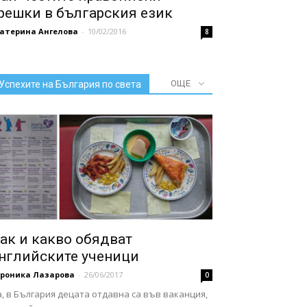
решки в българския език
катерина Ангелова
-
10/02/2016
8
ОЩЕ
Успехите на България по света
ак и какво обядват
нглийските ученици
ероника Лазарова
-
26/06/2017
0
, в България децата отдавна са във ваканция,