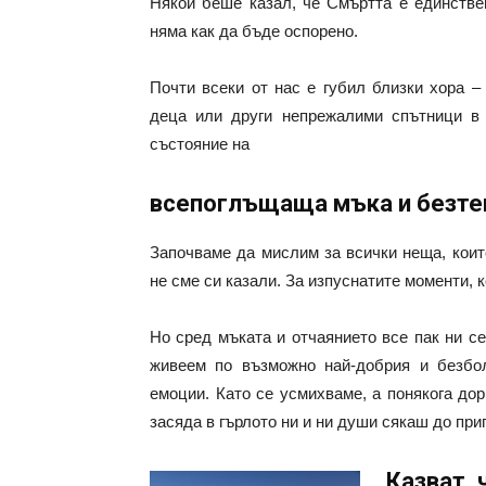
Някой беше казал, че Смъртта е единстве
няма как да бъде оспорено.
Почти всеки от нас е губил близки хора –
деца или други непрежалими спътници в 
състояние на
всепоглъщаща мъка и безте
Започваме да мислим за всички неща, коит
не сме си казали. За изпуснатите моменти, 
Но сред мъката и отчаянието все пак ни с
живеем по възможно най-добрия и безбо
емоции. Като се усмихваме, а понякога до
засяда в гърлото ни и ни души сякаш до при
Казват, 