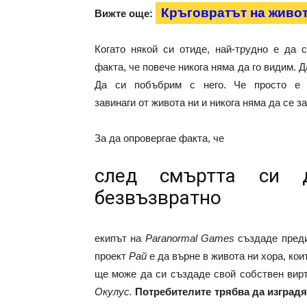
Кръговратът на живо
Вижте още:
Когато някой си отиде, най-трудно е да 
факта, че повече никога няма да го видим. Д
Да си побъбрим с него. Че просто е 
завинаги от живота ни и никога няма да се з
За да опровергае факта, че
след смъртта си 
безвъзвратно
екипът на
Paranormal Games
създаде пред
проект
Рай
е да върне в живота ни хора, кои
ще може да си създаде свой собствен вирт
Окулус.
Потребителите трябва да изградя