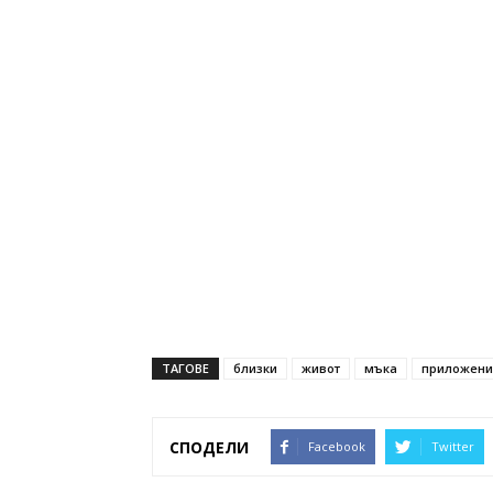
ТАГОВЕ
близки
живот
мъка
приложени
СПОДЕЛИ
Facebook
Twitter