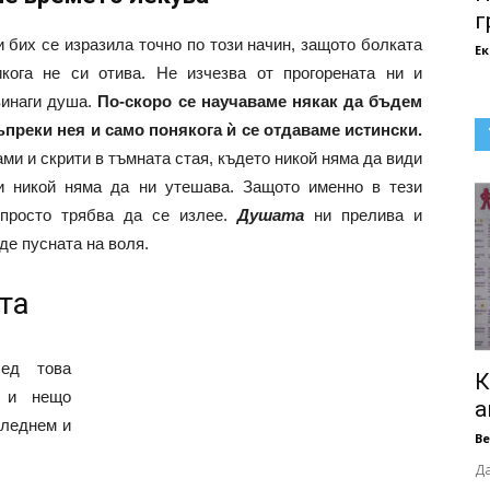
г
 бих се изразила точно по този начин, защото болката
Е
кога не си отива. Не изчезва от прогорената ни и
винаги душа.
По-скоро се научаваме някак да бъдем
преки нея и само понякога ѝ се отдаваме истински.
ами и скрити в тъмната стая, където никой няма да види
и никой няма да ни утешава. Защото именно в тези
просто трябва да се излее.
Душата
ни прелива и
де пусната на воля.
та
ед това
К
 и нещо
а
гледнем и
В
Да