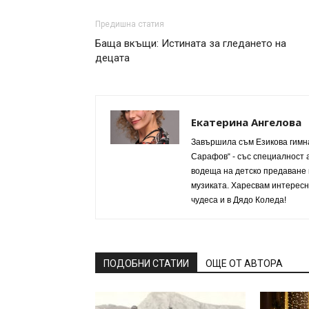
Предишна статия
Баща вкъщи: Истината за гледането на
децата
Екатерина Ангелова
Завършила съм Езикова гимна
Сарафов“ - със специалност а
водеща на детско предаване 
музиката. Харесвам интересни
чудеса и в Дядо Коледа!
ПОДОБНИ СТАТИИ
ОЩЕ ОТ АВТОРА