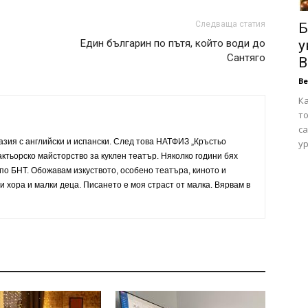
Следваща статия
Б
Един българин по пътя, който води до
у
Сантяго
В
В
Ка
то
са
зия с английски и испански. След това НАТФИЗ „Кръстьо
ур
ктьорско майсторство за куклен театър. Няколко години бях
по БНТ. Обожавам изкуството, особено театъра, киното и
 хора и малки деца. Писането е моя страст от малка. Вярвам в