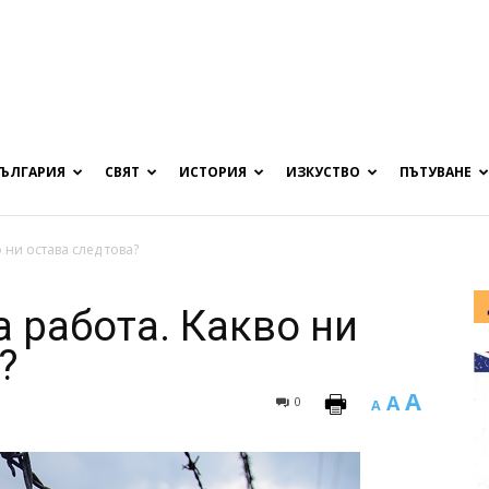
БЪЛГАРИЯ
СВЯТ
ИСТОРИЯ
ИЗКУСТВО
ПЪТУВАНЕ
 ни остава след това?
 работа. Какво ни
?
A
A
0
A