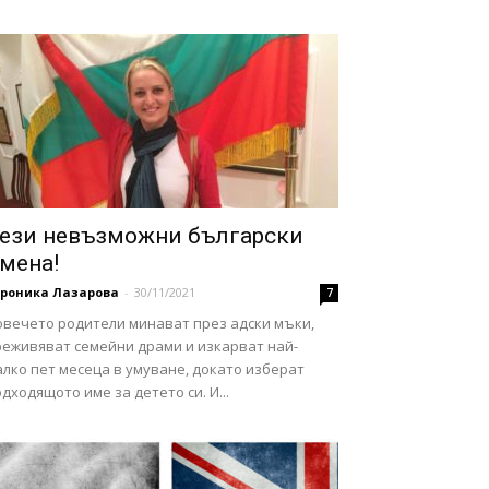
ези невъзможни български
мена!
ероника Лазарова
-
30/11/2021
7
овечето родители минават през адски мъки,
реживяват семейни драми и изкарват най-
лко пет месеца в умуване, докато изберат
дходящото име за детето си. И...