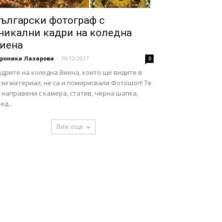
ългарски фотограф с
никални кадри на коледна
иена
ероника Лазарова
-
19/12/2017
0
дрите на коледна Виена, които ще видите в
зи материал, не са и помирисвали Фотошоп! Те
 направени с камера, статив, черна шапка,
ед...
Виж още