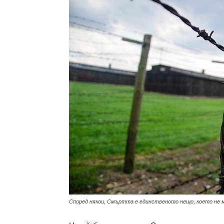
с
вкус
на
живот
Според някои, Смъртта е единственото нещо, което не м