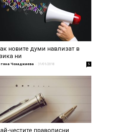
ак новите думи навлизат в
зика ни
атяна Чохаджиева
-
31/01/2018
5
ай-честите правописни