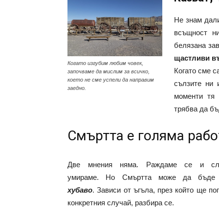
Не знам дали
всъщност ни
белязана за
щастливи въ
Когато изгубим любим човек,
Когато сме с
започваме да мислим за всичко,
което не сме успели да направим
сълзите ни 
заедно.
моменти тя 
трябва да бъ
Смъртта е голяма рабо
Две мнения няма. Раждаме се и сл
умираме. Но Смъртта може да бъде
хубаво
. Зависи от ъгъла, през който ще по
конкретния случай, разбира се.