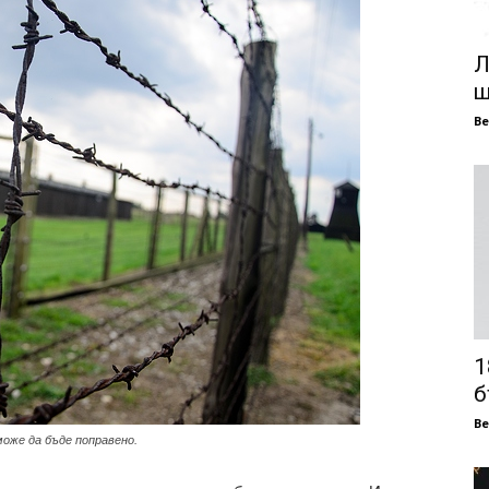
Л
щ
В
1
б
В
оже да бъде поправено.