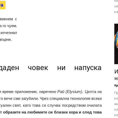
н
та
си
ка
свикнем с
а го чуем.
изчезнал
авърне.
даден човек ни напуска
И
н
Кр
и време приложение, наречено
Рай
(
Elysium
).
Целта на
П
ко
то вече сме загубили. Чрез специална технология всеки
жи
уален свят, като това се случва посредством очилата
н
т образите на любимите си близки хора и след това
ко