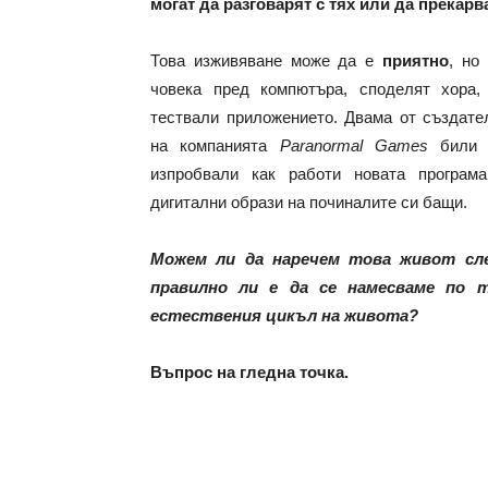
могат да разговарят с тях или да прекар
Това изживяване може да е
приятно
, но
човека пред компютъра, споделят хора,
тествали приложението. Двама от създате
на компанията
Paranormal Games
били п
изпробвали как работи новата програм
дигитални образи на починалите си бащи.
Можем ли да наречем това живот сл
правилно ли е да се намесваме по 
естествения цикъл на живота?
Въпрос на гледна точка.