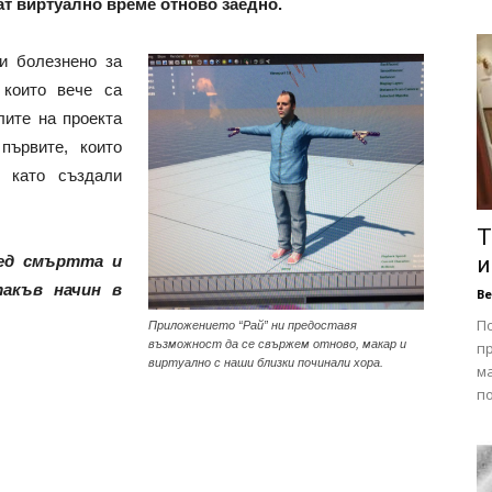
ват виртуално време отново заедно.
 и болезнено за
 които вече са
лите на проекта
ървите, които
а като създали
Т
ед смъртта и
и
такъв начин в
В
П
Приложението “Рай” ни предоставя
възможност да се свържем отново, макар и
п
виртуално с наши близки починали хора.
ма
по