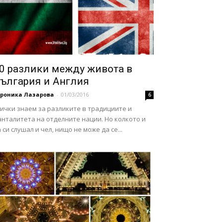
0 разлики между живота в
ългария и Англия
ероника Лазарова
-
01/03/2016
6
ички знаем за разликите в традициите и
нталитета на отделните нации. Но колкото и
 си слушал и чел, нищо не може да се...