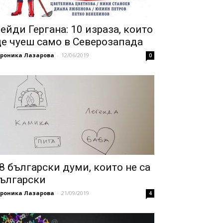
ейди Гергана: 10 израза, които
е чуеш само в Северозапада
ероника Лазарова
-
12/06/2019
0
8 български думи, които не са
ългарски
ероника Лазарова
-
21/09/2019
4