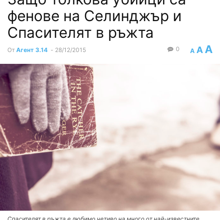
фенове на Селинджър и
Спасителят в ръжта
A
A
0
От
Агент 3.14
-
28/12/2015
A
Спасителят в ръжта е любимо четиво на много от най-известните