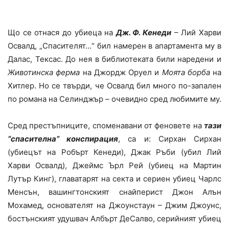
Що се отнася до убиеца на
Дж. Ф. Кенеди
– Лий Харви
Освалд, „Спасителят…“ бил намерен в апартамента му в
Далас, Тексас. До нея в библиотеката били наредени и
Животинска ферма
на Джордж Оруел и
Моята борба
на
Хитлер. Но се твърди, че Освалд бил много по-запален
по романа на Селинджър – очевидно сред любимите му.
Сред престъпниците, споменавани от феновете на
тази
“спасителна” конспирация
, са и: Сирхан Сирхан
(убиецът на Робърт Кенеди), Джак Ръби (убил Лий
Харви Освалд), Джеймс Ърл Рей (убиец на Мартин
Лутър Кинг), главатарят на секта и сериен убиец Чарлс
Менсън, вашингтонският снайперист Джон Алън
Мохамед, основателят на Джоунстаун – Джим Джоунс,
бостънският удушвач Албърт ДеСалво, серийният убиец