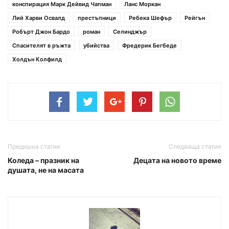
конспирация Марк Дейвид Чапман
Ланс Моркан
Лий Харви Освалд
престъпници
Ребека Шефър
Рейгън
Робърт Джон Бардо
роман
Селинджър
Спасителят в ръжта
убийства
Фредерик Бегбеде
Холдън Колфилд
Предишна статия
Следваща статия
Коледа – празник на
Децата на новото време
душата, не на масата