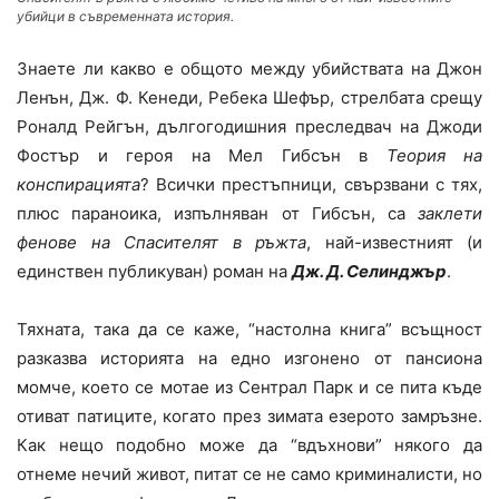
убийци в съвременната история.
Знаете ли какво е общото между убийствата на Джон
Ленън, Дж. Ф. Кенеди, Ребека Шефър, стрелбата срещу
Роналд Рейгън, дългогодишния преследвач на Джоди
Фостър и героя на Мел Гибсън в
Теория на
конспирацията
? Всички престъпници, свързвани с тях,
плюс параноика, изпълняван от Гибсън, са
заклети
фенове на Спасителят в ръжта
, най-известният (и
единствен публикуван) роман на
Дж. Д. Селинджър
.
Тяхната, така да се каже, “настолна книга” всъщност
разказва историята на едно изгонено от пансиона
момче, което се мотае из Сентрал Парк и се пита къде
отиват патиците, когато през зимата езерото замръзне.
Как нещо подобно може да “вдъхнови” някого да
отнеме нечий живот, питат се не само криминалисти, но