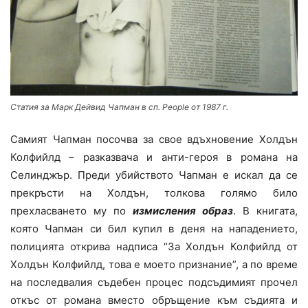
Статия за Марк Дейвид Чапман в сп. People от 1987 г.
Самият Чапман посочва за свое вдъхновение Холдън
Колфийлд – разказвача и анти-героя в романа на
Селинджър. Преди убийството Чапман е искал да се
прекръсти на Холдън, толкова голямо било
прехласването му по
измисления образ
. В книгата,
която Чапман си бил купил в деня на нападението,
полицията открива надписа “За Холдън Колфийлд от
Холдън Колфийлд, това е моето признание”, а по време
на последвалия съдебен процес подсъдимият прочел
откъс от романа вместо обръщение към съдията и