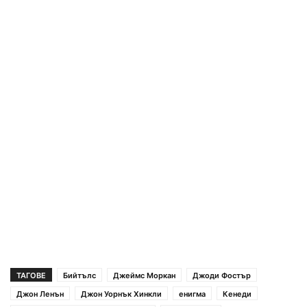
ТАГОВЕ
Бийтълс
Джеймс Моркан
Джоди Фостър
Джон Ленън
Джон Уорнък Хинкли
енигма
Кенеди