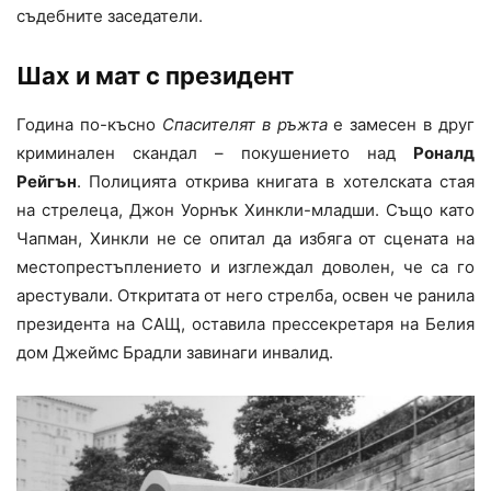
съдебните заседатели.
Шах и мат с президент
Година по-късно
Спасителят в ръжта
е замесен в друг
криминален скандал – покушението над
Роналд
Рейгън
. Полицията открива книгата в хотелската стая
на стрелеца, Джон Уорнък Хинкли-младши. Също като
Чапман, Хинкли не се опитал да избяга от сцената на
местопрестъплението и изглеждал доволен, че са го
арестували. Откритата от него стрелба, освен че ранила
президента на САЩ, оставила прессекретаря на Белия
дом Джеймс Брадли завинаги инвалид.