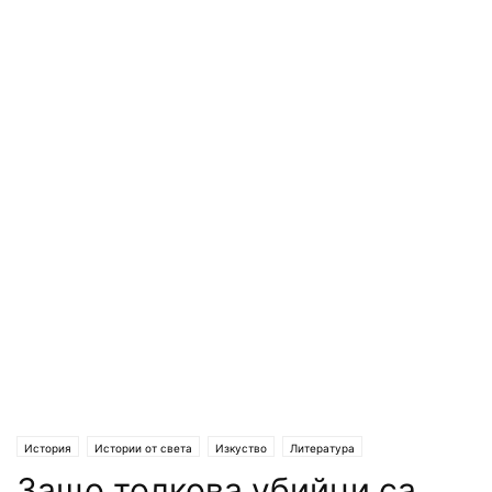
История
Истории от света
Изкуство
Литература
Защо толкова убийци са
Полезно и приятно
Любопитно