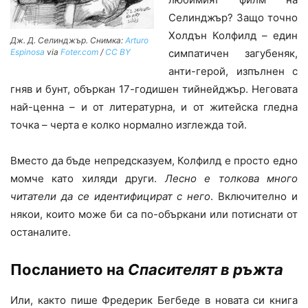
Селинджър? Защо точно
Холдън Колфилд – един
Дж. Д. Селинджър. Снимка:
Arturo
симпатичен загубеняк,
Espinosa
via
Foter.com
/
CC BY
анти-герой, изпълнен с
гняв и бунт, объркан 17-годишен тийнейджър. Неговата
най-ценна – и от литературна, и от житейска гледна
точка – черта е колко нормално изглежда той.
Вместо да бъде непредсказуем, Колфилд е просто едно
момче като хиляди други.
Лесно е толкова много
читатели да се идентифицират с него
. Включително и
някои, които може би са по-объркани или потиснати от
останалите.
Посланието на
Спасителят в ръжта
Или, както пише Фредерик Бегбеде в новата си книга