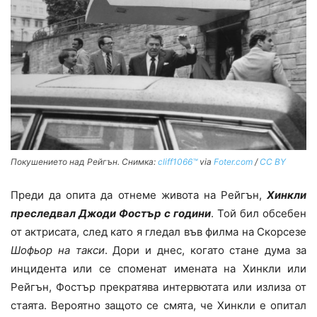
Покушението над Рейгън. Снимка:
cliff1066™
via
Foter.com
/
CC BY
Преди да опита да отнеме живота на Рейгън,
Хинкли
преследвал Джоди Фостър с години
. Той бил обсебен
от актрисата, след като я гледал във филма на Скорсезе
Шофьор на такси
. Дори и днес, когато стане дума за
инцидента или се споменат имената на Хинкли или
Рейгън, Фостър прекратява интервютата или излиза от
стаята. Вероятно защото се смята, че Хинкли е опитал