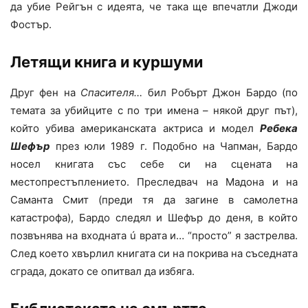
да убие Рейгън с идеята, че така ще впечатли Джоди
Фостър.
Летящи книга и куршуми
Друг фен на
Спасителя…
бил Робърт Джон Бардо (по
темата за убийците с по три имена – някой друг път),
който убива американската актриса и модел
Ребека
Шефър
през юли 1989 г. Подобно на Чапман, Бардо
носел книгата със себе си на сцената на
местопрестъплението. Преследвач на Мадона и на
Саманта Смит (преди тя да загине в самолетна
катастрофа), Бардо следял и Шефър до деня, в който
позвънява на входната ú врата и… “просто” я застрелва.
След което хвърлил книгата си на покрива на съседната
сграда, докато се опитвал да избяга.