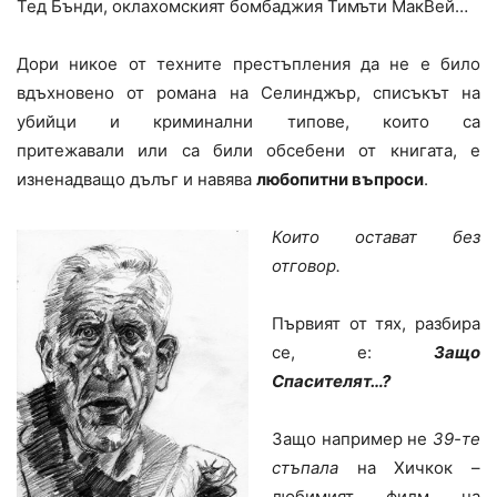
Тед Бънди, оклахомският бомбаджия Тимъти МакВей…
Дори никое от техните престъпления да не е било
вдъхновено от романа на Селинджър, списъкът на
убийци и криминални типове, които са
притежавали или са били обсебени от книгата, е
изненадващо дълъг и навява
любопитни въпроси
.
Които остават без
отговор.
Първият от тях, разбира
се, е:
Защо
Спасителят…?
Защо например не
39-те
стъпала
на Хичкок –
любимият филм на