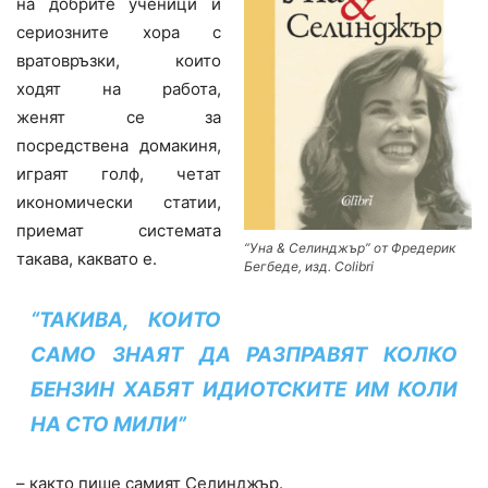
на добрите ученици и
сериозните хора с
вратовръзки, които
ходят на работа,
женят се за
посредствена домакиня,
играят голф, четат
икономически статии,
приемат системата
“Уна & Селинджър” от Фредерик
такава, каквато е.
Бегбеде, изд. Colibri
“ТАКИВА, КОИТО
САМО ЗНАЯТ ДА РАЗПРАВЯТ КОЛКО
БЕНЗИН ХАБЯТ ИДИОТСКИТЕ ИМ КОЛИ
НА СТО МИЛИ”
– както пише самият Селинджър.