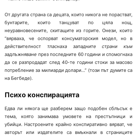
От другата страна са децата, които никога не порастват,
бунтарите, които танцуват по цяла нощ,
неуравновесените, скитащите из горите. Онези, които
“вярваха, че оспорват консуматорския модел, но в
действителност
тласнаха западните страни към
задлъжняване
през последните 60 години и спомогнаха
да се разпродадат след 40-те години стоки за масово
потребление за милиарди долари…” (този път думите са
на Бегбеде).
Психо конспирацията
Едва ли някога ще разберем защо подобен сблъсък е
тема, която занимава умовете на престъпници и
убийци. Настроените крайно конспиративно вярват, че
авторът или издателите са вмъкнали в страниците