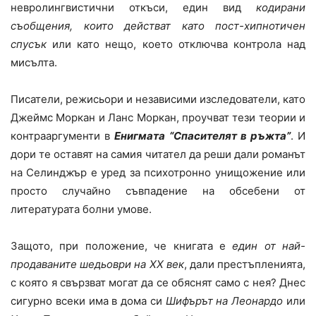
невролингвистични откъси, един вид
кодирани
съобщения, които действат като пост-хипнотичен
спусък
или като нещо, което отключва контрола над
мисълта.
Писатели, режисьори и независими изследователи, като
Джеймс Моркан и Ланс Моркан, проучват тези теории и
контрааргументи в
Енигмата “Спасителят в ръжта”
. И
дори те оставят на самия читател да реши дали романът
на Селинджър е уред за психотронно унищожение или
просто случайно съвпадение на обсебени от
литературата болни умове.
Защото, при положение, че книгата е
един от най-
продаваните шедьоври на
XX
век
, дали престъпленията,
с която я свързват могат да се обяснят само с нея? Днес
сигурно всеки има в дома си
Шифърът на Леонардо
или