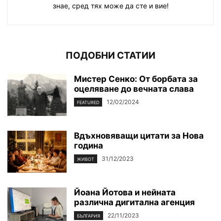
знае, сред тях може да сте и вие!
ПОДОБНИ СТАТИИ
Мистер Сенко: От борбата за
оцеляване до вечната слава
12/02/2024
FEATURED
Вдъхновяващи цитати за Нова
година
31/12/2023
ЖИВОТ
Йоана Йотова и нейната
различна дигитална агенция
22/11/2023
БЪЛГАРИЯ