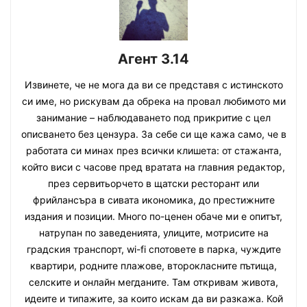
Агент 3.14
Извинете, че не мога да ви се представя с истинското
си име, но рискувам да обрека на провал любимото ми
занимание – наблюдаването под прикритие с цел
описването без цензура. За себе си ще кажа само, че в
работата си минах през всички клишета: от стажанта,
който виси с часове пред вратата на главния редактор,
през сервитьорчето в щатски ресторант или
фрийлансъра в сивата икономика, до престижните
издания и позиции. Много по-ценен обаче ми е опитът,
натрупан по заведенията, улиците, мотрисите на
градския транспорт, wi-fi спотовете в парка, чуждите
квартири, родните плажове, второкласните пътища,
селските и онлайн мегданите. Там откривам живота,
идеите и типажите, за които искам да ви разкажа. Кой