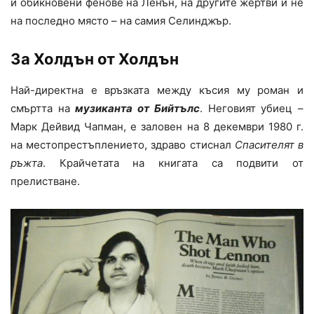
и обикновени фенове на Ленън, на другите жертви и не
на последно място – на самия Селинджър.
За Холдън от Холдън
Най-директна е връзката между късия му роман и
смъртта на
музиканта от Бийтълс
. Неговият убиец –
Марк Дейвид Чапман, е заловен на 8 декември 1980 г.
на местопрестъплението, здраво стиснал
Спасителят в
ръжта
. Крайчетата на книгата са подвити от
прелистване.