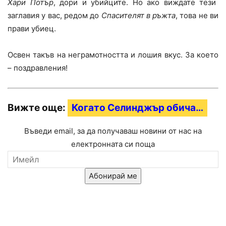
Хари Потър
, дори и убийците. Но ако виждате тези
заглавия у вас, редом до
Спасителят в ръжта
, това не ви
прави убиец.
Освен такъв на неграмотността и лошия вкус. За което
– поздравления!
Вижте още:
Когато Селинджър обича…
Въведи email, за да получаваш новини от нас на
електронната си поща
Абонирай ме