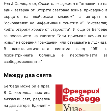
Уна & Селинджър
,
Спасителят в ръжта
е “отчаянието на
един ветеран от Втората световна война, присадено в
сърцето на нюйоркски младеж”, а авторът е
“основателят на инфантилния фанатизъм”, “
писателят,
който отврати хората от старостта”
. И още от Бегбеде
за посланието на книгата: “Или приемате начина на
живот на средния гражданин, или свършвате в лудница.
В капиталистическата система след 1951 г.
психиатричната болница е перспективата за
свободомислещите.”
Между два свята
Бегбеде може би е прав.
В
Спасителя…
наистина
виждаме свят, разделен
на два лагера. Единият –