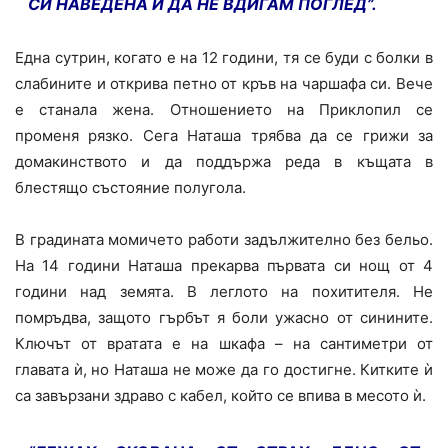
СИ НАВЕДЕНА И ДА НЕ ВДИГАМ ПОГЛЕД”.
Една сутрин, когато е на 12 години, тя се буди с болки в
слабините и открива петно от кръв на чаршафа си. Вече
е станала жена. Отношението на Приклопил се
променя рязко. Сега Наташа трябва да се грижи за
домакинството и да поддържа реда в къщата в
блестящо състояние полугола.
В градината момичето работи задължително без бельо.
На 14 години Наташа прекарва първата си нощ от 4
години над земята. В леглото на похитителя. Не
помръдва, защото гърбът я боли ужасно от синините.
Ключът от вратата е на шкафа – на сантиметри от
главата ѝ, но Наташа не може да го достигне. Китките ѝ
са завързани здраво с кабел, който се впива в месото ѝ.