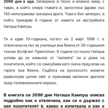
3096 дни в ада.
Затворена в тясно и влажно мазе, с
таван, в който опира главата ѝ, залостена здраво със
150-килограмова трезорна врата. Това е бил затворът, в
който прекарва 8 години от живота си австрийката
Наташа Кампуш.
Тя е едва 10-годишна, когато на 2 март 1998 г. е
отвлечена на път за училище във Виена от 36-годишния
техник Волфганг Приклопил. 8 години по-късно Наташа
успява да се измъкне от “килията” си в дома на
похитителя, който се самоубива като скача пред влак на
гарата във Виена. Съдбата на русокосото момиче
развълнува целия свят и приковава милиони зрители
пред телевизионните екрани.
В книгата си
3096 дни
Наташа Кампуш описва
подробно как е отвлечена, как се е държал с
нея похитителят ѝ, какво е изпитвала и как е