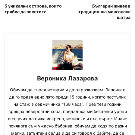
5 уникални острова, които
Българин живее в
трябва да посетите
традиционна монголска
шатра
Вероника Лазарова
Обичам да търся истории и да ги разказвам. Започнах
да го правя едно лято преди 15 години, когато постъпих
на стаж в седмичника "168 часа". През тези години
срещах невероятни хора, предадоха ми безценни уроци
и се учих да пиша искрено, истински и със сърце. Иначе
понякога съм ужасно бъбрива, обичам да ходя по разни
малки, затънтени селца и да си говоря с бабите, да се