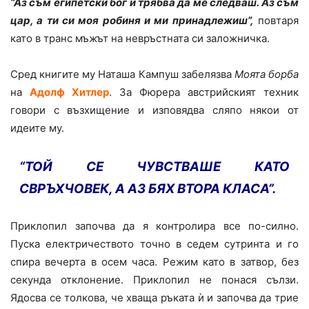
“Аз съм египетски бог и трябва да ме следваш. Аз съм
цар, а ти си моя робиня и ми принадлежиш”,
повтаря
като в транс мъжът на невръстната си заложничка.
Сред книгите му Наташа Кампуш забелязва
Моята борба
на
Адолф Хитлер
. За Фюрера австрийският техник
говори с възхищение и изповядва сляпо някои от
идеите му.
“ТОЙ СЕ ЧУВСТВАШЕ КАТО
СВРЪХЧОВЕК, А АЗ БЯХ ВТОРА КЛАСА”.
Приклопил започва да я контролира все по-силно.
Пуска електричеството точно в седем сутринта и го
спира вечерта в осем часа. Режим като в затвор, без
секунда отклонение. Приклопил не понася сълзи.
Ядосва се толкова, че хваща ръката ѝ и започва да трие