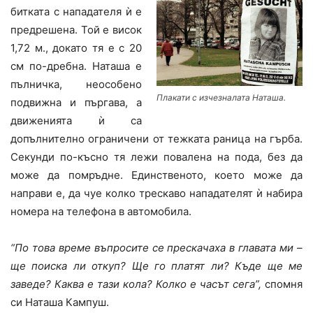
битката с нападателя ѝ е
предрешена. Той е висок
1,72 м., докато тя е с 20
см по-дребна. Наташа е
пълничка, неособено
Плакати с изчезналата Наташа.
подвижна и пъргава, а
движенията ѝ са
допълнително ограничени от тежката раница на гърба.
Секунди по-късно тя лежи повалена на пода, без да
може да помръдне. Единственото, което може да
направи е, да чуе колко трескаво нападателят ѝ набира
номера на телефона в автомобила.
“По това време въпросите се прескачаха в главата ми –
ще поиска ли откуп? Ще го платят ли? Къде ще ме
заведе? Каква е тази кола? Колко е часът сега”,
спомня
си Наташа Кампуш.