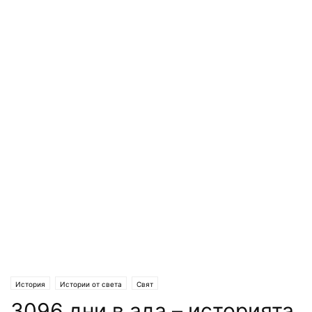
История
Истории от света
Свят
3096 дни в ада – историята