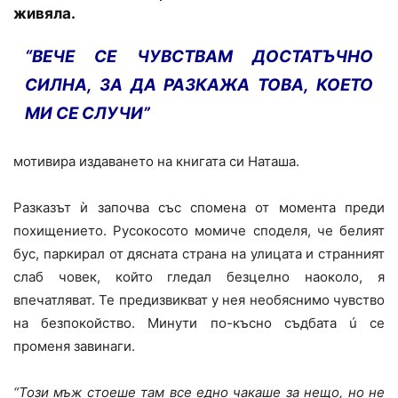
живяла.
“ВЕЧЕ СЕ ЧУВСТВАМ ДОСТАТЪЧНО
СИЛНА, ЗА ДА РАЗКАЖА ТОВА, КОЕТО
МИ СЕ СЛУЧИ”
мотивира издаването на книгата си Наташа.
Разказът ѝ започва със спомена от момента преди
похищението. Русокосото момиче споделя, че белият
бус, паркирал от дясната страна на улицата и странният
слаб човек, който гледал безцелно наоколо, я
впечатляват. Те предизвикват у нея необяснимо чувство
на безпокойство. Минути по-късно съдбата ú се
променя завинаги.
“Този мъж стоеше там все едно чакаше за нещо, но не