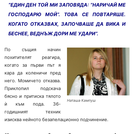
“ЕДИН ДЕН ТОЙ МИ ЗАПОВЯДА: “НАРИЧАЙ МЕ
ГОСПОДАРЮ МОЙ”. ТОВА СЕ ПОВТАРЯШЕ.
КОГАТО ОТКАЗВАХ, ЗАПОЧВАШЕ ДА ВИКА И
БЕСНЕЕ, ВЕДНЪЖ ДОРИ МЕ УДАРИ”.
По същия начин
похитителят реагира,
когато за първи път я
кара да коленичи пред
него. Момичето отказва.
Приклопил подскача
бясно и притиска тялото
Наташа Кампуш
ѝ към пода. 36-
годишният техник
изисква нейното безапелационно подчинение.