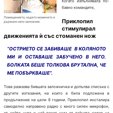
Когато изпълнявала по-
бавно командите,
Помещението, където момичето е
Приклопил
държано като заложник.
стимулирал
движенията ѝ със стоманен нож
“ОСТРИЕТО СЕ ЗАБИВАШЕ В КОЛЯНОТО
МИ И ОСТАВАШЕ ЗАБУЧЕНО В НЕГО.
БОЛКАТА БЕШЕ ТОЛКОВА БРУТАЛНА, ЧЕ
МЕ ПОБЪРКВАШЕ”.
Това разказва бившата заложничка и допълва списъка с
другите изтезания, на които е била подложена в
продължение на цели 8 години. Приклопил инсталира
самоделно направено радио с много силен микрофон,
от който чува и най-тихия шум от тайната килия на