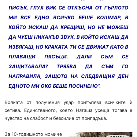
ПИСЪК. ГЛУХ ВИК СЕ ОТКЪСНА ОТ ГЪРЛОТО
МИ ВСЕ ЕДНО ВСИЧКО БЕШЕ КОШМАР, В
КОЙТО ИСКАШ ДА КРЕЩИШ, НО НЕ МОЖЕШ
ДА ЧУЕШ НИКАКЪВ ЗВУК, В КОЙТО ИСКАШ ДА
ИЗБЯГАШ, НО КРАКАТА ТИ СЕ ДВИЖАТ КАТО В
ПЛАВАЩИ ПЯСЪЦИ. ДАЛИ СЪМ СЕ
ЗАЩИТАВАЛА? ТРЯБВА ДА СЪМ ГО
НАПРАВИЛА, ЗАЩОТО НА СЛЕДВАЩИЯ ДЕН
ЕДНОТО МИ ОКО БЕШЕ ПОСИНЕНО”.
Болката от получения удар притъпява всичките ѝ
сетива. Единственото, което Наташа усеща тогава е
чувство на слабост и безсилие от припадъка.
За 10-годишното момиче