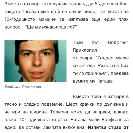
Вместо отговор тя получава заповед да бъде спокойна,
защото тогава няма да ѝ се случи нищо. От устата на
10-годишното момиче се изплъзва още един плах
въпрос –
“Ще ме изнасилиш ли?”
Този път Волфганг
Приклопил
отговаря.
“Твърде малка
си за това. Никога не бих
ти го причинил”,
предава
думите му Наташа.
Волфганг Приклопил
Вместо това я затваря в
тясно и хладно подземие. Шест крачки по дължина и
четири на ширина. Толкова може да направи, докато
плаче 10-годишната жертва. Наташа моли Волфганг за
едно: да остави лампата включена.
Изпитва страх от