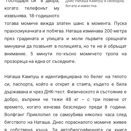
“господаря си” в двора,
Днес Наташа Кампуш е свободна,
богата и известна.
когато телефонът му
иззвънява. 18-годишното
тогава момиче вижда златен шанс в момента. Пуска
прахосмукачката и побягва. Наташа изминава 200 метра
през градината и улицата и моли първите срещнати
минувачи да позвънят в полицията, но те не ѝ обръщат
внимание. 5 минути по-късно момичето тропа на
прозореца на една от съседките.
Наташа Кампуш е идентифицирана по белег на тялото
си, паспорта, който е открит в стаята, където е била
държавана и чрез ДНК-тест. Физическото ѝ състояние е
добро, въпреки че тежи 48 кг – с три повече от
времето, когато изчезва безследно преди 8 години.
Волфганг Приклопил се самоубива няколко часа след
бягството на Наташа. Днес порасналото момиче живее
в собствена къща. За автобиографичната си книга