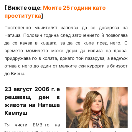
[
Вижте още:
Моите 25 години като
проститутка
]
Постепенно мъчителят започва да се доверява на
Наташа. Половин година след заточението ѝ позволява
да се качва в къщата, за да се къпе пред него. С
времето момичето може дори да излиза на двора,
придружава го в колата, докато той пазарува, а веднъж
отива с него до един от малките ски курорти в близост
до Виена.
23 август 2006 г. е
решаващ ден в
живота на Наташа
Кампуш
Тя чисти БМВ-то на