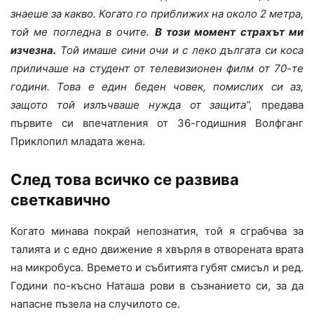
знаеше за какво. Когато го приближих на около 2 метра,
той ме погледна в очите.
В този момент страхът ми
изчезна.
Той имаше сини очи и с леко дългата си коса
приличаше на студент от телевизионен филм от 70-те
години. Това е един беден човек, помислих си аз,
защото той излъчваше нужда от защита”,
предава
първите си впечатления от 36-годишния Волфганг
Приклопил младата жена.
След това всичко се развива
светкавично
Когато минава покрай непознатия, той я сграбчва за
талията и с едно движение я хвърля в отворената врата
на микробуса. Времето и събитията губят смисъл и ред.
Години по-късно Наташа рови в съзнанието си, за да
напасне пъзела на случилото се.