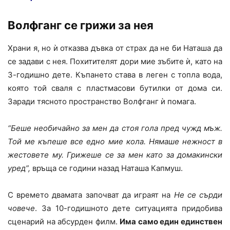
Волфганг се грижи за нея
Храни я, но ѝ отказва дъвка от страх да не би Наташа да
се задави с нея. Похитителят дори мие зъбите ѝ, като на
3-годишно дете. Къпането става в леген с топла вода,
която той сваля с пластмасови бутилки от дома си.
Заради тясното пространство Волфганг ѝ помага.
“Беше необичайно за мен да стоя гола пред чужд мъж.
Той ме къпеше все едно мие кола. Нямаше нежност в
жестовете му. Грижеше се за мен като за домакински
уред”,
връща се години назад Наташа Капмуш.
С времето двамата започват да играят на
Не се сърди
човече
. За 10-годишното дете ситуацията придобива
сценарий на абсурден филм.
Има само един единствен