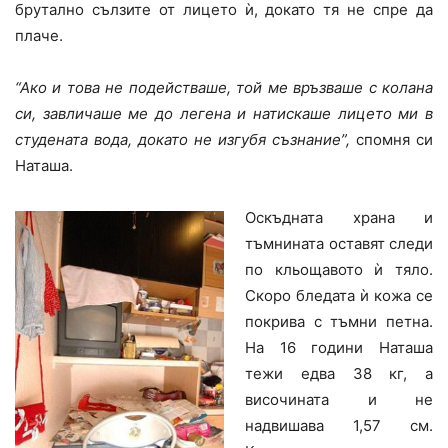
брутално сълзите от лицето ѝ, докато тя не спре да
плаче.
“Ако и това не подействаше, той ме връзваше с колана
си, завличаше ме до легена и натискаше лицето ми в
студената вода, докато не изгубя съзнание”,
спомня си
Наташа.
Оскъдната храна и
тъмнината оставят следи
по кльощавото ѝ тяло.
Скоро бледата ѝ кожа се
покрива с тъмни петна.
На 16 години Наташа
тежи едва 38 кг, а
височината и не
надвишава 1,57 см.