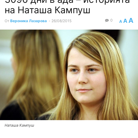
на Наташа Кампуш
A
A
0
От
Вероника Лазарова
-
26/08/2015
A
Наташа Кампуш