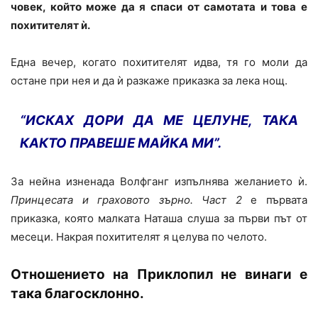
човек, който може да я спаси от самотата и това е
похитителят ѝ.
Една вечер, когато похитителят идва, тя го моли да
остане при нея и да ѝ разкаже приказка за лека нощ.
“ИСКАХ ДОРИ ДА МЕ ЦЕЛУНЕ, ТАКА
КАКТО ПРАВЕШЕ МАЙКА МИ”.
За нейна изненада Волфганг изпълнява желанието ѝ.
Принцесата и граховото зърно. Част 2
е първата
приказка, която малката Наташа слуша за първи път от
месеци. Накрая похитителят я целува по челото.
Отношението на Приклопил не винаги е
така благосклонно.