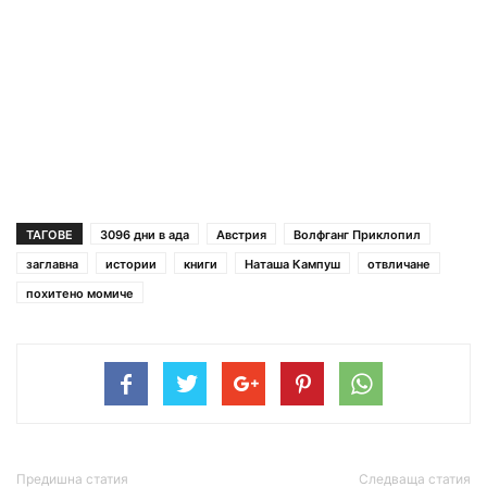
ТАГОВЕ
3096 дни в ада
Австрия
Волфганг Приклопил
заглавна
истории
книги
Наташа Кампуш
отвличане
похитено момиче
Предишна статия
Следваща статия