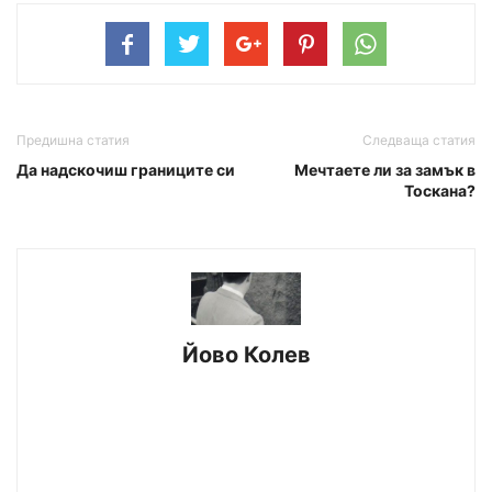
Предишна статия
Следваща статия
Да надскочиш границите си
Мечтаете ли за замък в
Тоскана?
Йово Колев