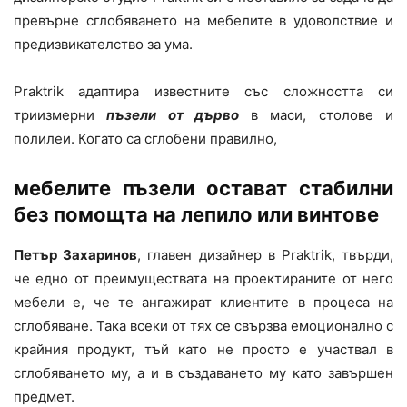
превърне сглобяването на мебелите в удоволствие и
предизвикателство за ума.
Praktrik адаптира известните със сложността си
триизмерни
пъзели от дърво
в маси, столове и
полилеи. Когато са сглобени правилно,
мебелите пъзели остават стабилни
без помощта на лепило или винтове
Петър Захаринов
, главен дизайнер в Praktrik, твърди,
че едно от преимуществата на проектираните от него
мебели е, че те ангажират клиентите в процеса на
сглобяване. Така всеки от тях се свързва емоционално с
крайния продукт, тъй като не просто е участвал в
сглобяването му, а и в създаването му като завършен
предмет.