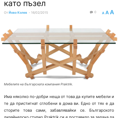
като пъзел
A
A
0
От
Йово Колев
-
16/02/2015
A
Мебелите на българската компания Praktrik.
Има няколко по-добри неща от това да купите мебели и
те да пристигнат сглобени в дома ви. Едно от тях е да
сторите това сами, забавлявайки се. Българското
дизайнерско студио Praktrik си е поставило за задача да