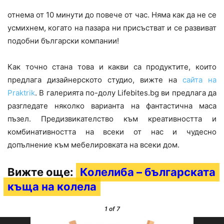
отнема от 10 минути до повече от час. Няма как да не се
усмихнем, когато на пазара ни присъстват и се развиват
подобни български компании!
Как точно стана това и какви са продуктите, които
предлага дизайнерското студио, вижте на
сайта на
Praktrik
. В галерията по-долу Lifebites.bg ви предлага да
разгледате няколко варианта на фантастична маса
пъзел. Предизвикателство към креативността и
комбинативността на всеки от нас и чудесно
допълнение към мебелировката на всеки дом.
Вижте още:
Колелиба – българската
къща на колела
1
of 7