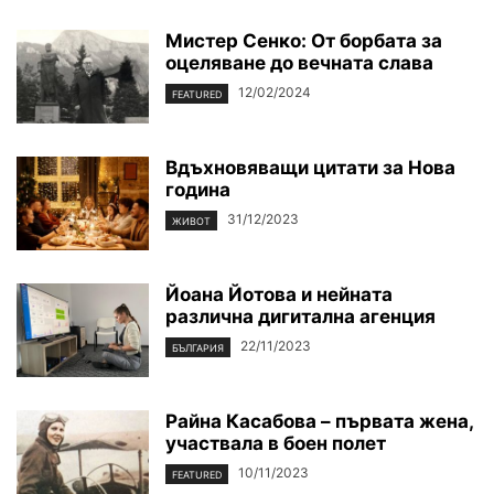
Мистер Сенко: От борбата за
оцеляване до вечната слава
12/02/2024
FEATURED
Вдъхновяващи цитати за Нова
година
31/12/2023
ЖИВОТ
Йоана Йотова и нейната
различна дигитална агенция
22/11/2023
БЪЛГАРИЯ
Райна Касабова – първата жена,
участвала в боен полет
10/11/2023
FEATURED