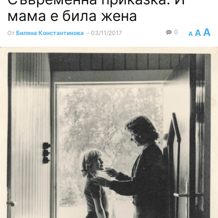
мама е била жена
A
A
0
От
Биляна Константинова
-
03/11/2017
A