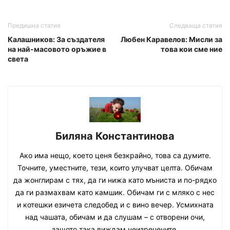
Предишна статия
Следваща статия
Калашников: За създателя
Любен Каравелов: Мисли за
на най-масовото оръжие в
това кои сме ние
света
Биляна Константинова
Ако има нещо, което ценя безкрайно, това са думите.
Точните, уместните, тези, които улучват целта. Обичам
да жонглирам с тях, да ги нижа като мъниста и по-рядко
да ги размахвам като камшик. Обичам ги с мляко с нес
и котешки езичета следобед и с вино вечер. Усмихната
над чашата, обичам и да слушам – с отворени очи,
защото така виждам неизречените.