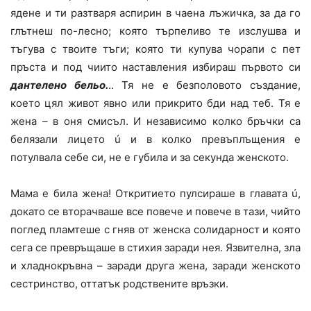
ядене и ти разтваря аспирин в чаена лъжичка, за да го
глътнеш по-лесно; която търпеливо те изслушва и
тъгува с твоите тъги; която ти купува чорапи с пет
пръста и под чиито наставления избираш първото си
дантелено бельо.
.. Тя не е безполовото създание,
което цял живот явно или прикрито бди над теб. Тя е
жена – в оня смисъл. И независимо колко бръчки са
белязали лицето ú и в колко превъплъщения е
потулвала себе си, не е губила и за секунда женското.
Мама е била жена!
Откритието пулсираше в главата ú,
докато се вторачваше все повече и повече в тази, чийто
поглед пламтеше с гняв от женска солидарност и която
сега се превръщаше в стихия заради нея. Язвителна, зла
и хладнокръвна – заради друга жена, заради женското
сестринство, оттатък родствените връзки.