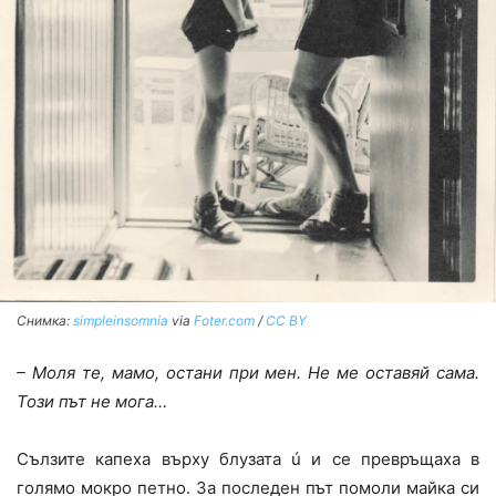
Снимка:
simpleinsomnia
via
Foter.com
/
CC BY
– Моля те, мамо, остани при мен. Не ме оставяй сама.
Този път не мога…
Сълзите капеха върху блузата ú и се превръщаха в
голямо мокро петно. За последен път помоли майка си