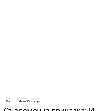
Живот
Малки Разговори
Съвременна приказка: И