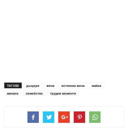
ТАГОВЕ
дъщеря
жена
истинска жена
майка
минало
семейство
трудни моменти