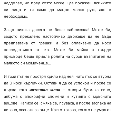
надделее, но пред която можеш да покажеш всичките
си лица и тя само да мацне малко руж, ако е
необходимо.
Защо никога досега не беше забелязала! Може би,
защото прекалено настойчиво държеше да не бъде
предпазвана от грешки и без оплакване да носи
последствията от тях. Може би майка ú твърде
присърце беше приела ролята на суров възпитател на
малкото си момиченце…
И този път не простря крило над нея, нито пък се втурна
да ú носи кърпички. Остави я да се успокои и после се
държа като
истинска жена
– отвори бутилка вино,
албума с апокрифни спомени и кутията с мръсните
вицове. Напиха се, смяха се, псуваха, а после заспаха на
дивана, хванати за ръце. Както тогава, когато не умря от