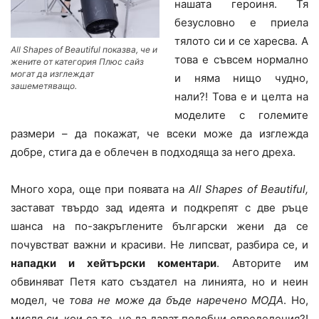
нашата героиня. Тя
безусловно е приела
тялото си и се харесва. А
All Shapes of Beautiful показва, че и
това е съвсем нормално
жените от категория Плюс сайз
могат да изглеждат
и няма нищо чудно,
зашеметяващо.
нали?! Това е и целта на
моделите с големите
размери – да покажат, че всеки може да изглежда
добре, стига да е облечен в подходяща за него дреха.
Много хора, още при появата на
All
Shapes
of
Beautiful
,
застават твърдо зад идеята и подкрепят с две ръце
шанса на по-закръглените български жени да се
почувстват важни и красиви. Не липсват, разбира се, и
нападки и хейтърски коментари
. Авторите им
обвиняват Петя като създател на линията, но и неин
модел, че
това не може да бъде наречено МОДА
. Но,
мисля си, кои са те, че да дават подобни определения?!