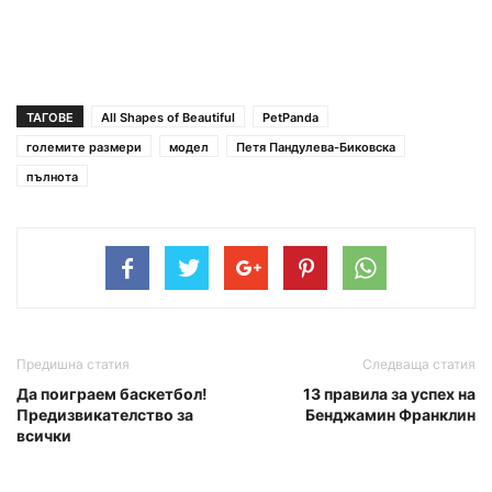
ТАГОВЕ
All Shapes of Beautiful
PetPanda
големите размери
модел
Петя Пандулева-Биковска
пълнота
Предишна статия
Следваща статия
Да поиграем баскетбол!
13 правила за успех на
Предизвикателство за
Бенджамин Франклин
всички