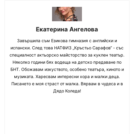
Екатерина Ангелова
Завършила съм Езикова гимназия с английски и
испански. След това НАТФИЗ „Кръстьо Сарафов“ - със
специалност актьорско майсторство за куклен театър.
Няколко години бях водеща на детско предаване по
БНТ. Обожавам изкуството, особено театъра, киното и
музиката. Харесвам интересни хора и малки деца.
Писането е моя страст от малка. Вярвам в чудеса и в
Дядо Коледа!