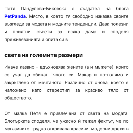
Петя Пандулева-Биковска е създател на блога
PetPanda
. Място, в което тя свободно изказва своите
възгледи за модата и модните тенденции. Дава полезни
и приятни съвети за всяка дама и споделя
преживяванията и опита си в
света на големите размери
Иначе казано – вдъхновява жените (а и мъжете), които
се учат да обичат тялото си. Макар и по-голямо и
закръглено от мечтаното. Различно от онова, което е
наложено като стереотип за красиво тяло от
обществото.
От малка Петя е привлечена от света на модата.
Блогърката споделя, че ужасно ѝ тежал фактът, че по
магазините трудно откривала красиви, модерни дрехи в