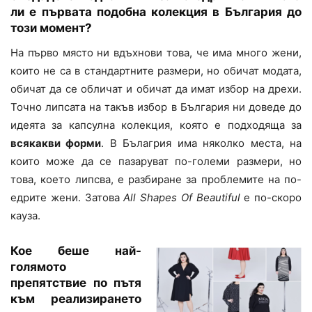
ли е първата подобна колекция в България до
този момент?
На първо място ни вдъхнови това, че има много жени,
които не са в стандартните размери, но обичат модата,
обичат да се обличат и обичат да имат избор на дрехи.
Точно липсата на такъв избор в България ни доведе до
идеята за капсулна колекция, която е подходяща за
всякакви форми
. В Бълагрия има няколко места, на
които може да се пазаруват по-големи размери, но
това, което липсва, е разбиране за проблемите на по-
едрите жени. Затова
All Shapes Of Beautiful
е по-скоро
кауза.
Кое беше най-
голямото
препятствие по пътя
към реализирането