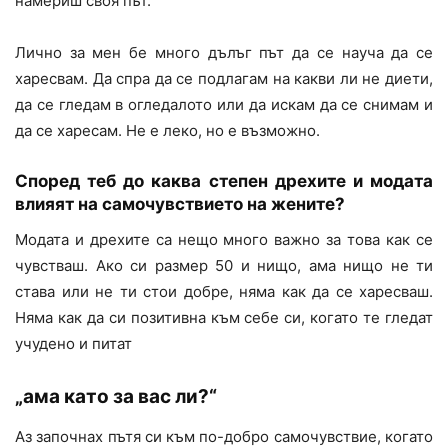
намериш своя път.
Лично за мен бе много дълъг път да се науча да се
харесвам. Да спра да се подлагам на какви ли не диети,
да се гледам в огледалото или да искам да се снимам и
да се харесам. Не е леко, но е възможно.
Според теб до каква степен дрехите и модата
влияят на самочувствието на жените?
Модата и дрехите са нещо много важно за това как се
чувстваш. Ако си размер 50 и нищо, ама нищо не ти
става или не ти стои добре, няма как да се харесваш.
Няма как да си позитивна към себе си, когато те гледат
учудено и питат
„ама като за вас ли?“
Аз започнах пътя си към по-добро самочувствие, когато