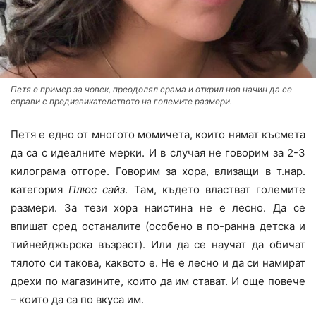
Петя е пример за човек, преодолял срама и открил нов начин да се
справи с предизвикателството на големите размери.
Петя е едно от многото момичета, които нямат късмета
да са с идеалните мерки. И в случая не говорим за 2-3
килограма отгоре. Говорим за хора, влизащи в т.нар.
категория
Плюс сайз
. Там, където властват големите
размери. За тези хора наистина не е лесно. Да се
впишат сред останалите (особено в по-ранна детска и
тийнейджърска възраст). Или да се научат да обичат
тялото си такова, каквото е. Не е лесно и да си намират
дрехи по магазините, които да им стават. И още повече
– които да са по вкуса им.