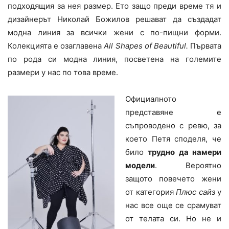
подходящия за нея размер. Ето защо преди време тя и
дизайнерът Николай Божилов решават да създадат
модна линия за всички жени с по-пищни форми.
Колекцията е озаглавена
All Shapes of Beautiful.
Първата
по рода си модна линия, посветена на големите
размери у нас по това време.
Официалното
представяне е
съпроводено с ревю, за
което Петя споделя, че
било
трудно да намери
модели
. Вероятно
защото повечето жени
от категория
Плюс сайз
у
нас все още се срамуват
от телата си. Но не и