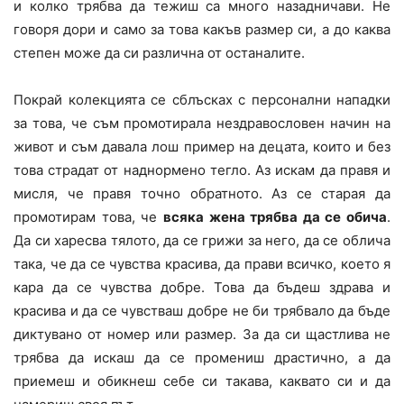
и колко трябва да тежиш са много назадничави. Не
говоря дори и само за това какъв размер си, а до каква
степен може да си различна от останалите.
Покрай колекцията се сблъсках с персонални нападки
за това, че съм промотирала нездравословен начин на
живот и съм давала лош пример на децата, които и без
това страдат от наднормено тегло. Аз искам да правя и
мисля, че правя точно обратното. Аз се старая да
промотирам това, че
всяка жена трябва да се обича
.
Да си харесва тялото, да се грижи за него, да се облича
така, че да се чувства красива, да прави всичко, което я
кара да се чувства добре. Това да бъдеш здрава и
красива и да се чувстваш добре не би трябвало да бъде
диктувано от номер или размер. За да си щастлива не
трябва да искаш да се промениш драстично, а да
приемеш и обикнеш себе си такава, каквато си и да