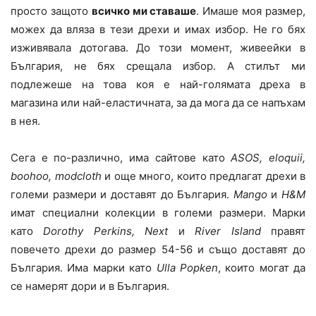
просто защото
всичко ми ставаше
. Имаше моя размер,
можех да вляза в тези дрехи и имах избор. Не го бях
изживявала дотогава. До този момент, живеейки в
България, не бях срещала избор. А стилът ми
подлежеше на това коя е най-голямата дреха в
магазина или най-еластичната, за да мога да се напъхам
в нея.
Сега е по-различно, има сайтове като
ASOS, eloquii,
boohoo,
modcloth
и още много, които предлагат дрехи в
големи размери и доставят до България.
Mango
и
H&M
имат специални колекции в големи размери. Марки
като
Dorothy Perkins, Next
и
River Island
правят
повечето дрехи до размер 54-56 и също доставят до
България. Има марки като
Ulla Popken
, които могат да
се намерят дори и в България.