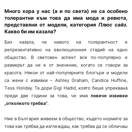
Много хора у нас (а и по света) не са особено
толерантни към това да има мода и ревюта,
представяни от модели, категория
Плюс сайз.
Какво би им казала?
Бих казала, че нивото на толерантност е
репрезентативно на еволюционния стадий на едно
общество. В световен аспект все по-популярно е
размерът да не е от значение, когато се говори за
красота. Някои от най-популярните блогъри и модели
са жени с извивки – Ashley Graham, Candice Huffine‏,
Тess Holiday. Та дори Gigi Hadid, която беше упреквана
преди две години за това, че има
повече извивки
„отколкото трябва“
.
Ние в България живеем в общество, където нормите за
това как трябва да изглеждаш, как трябва да се обличаш