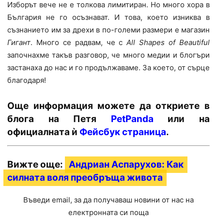
Изборът вече не е толкова лимитиран. Но много хора в
България не го осъзнават. И това, което изниква в
съзнанието им за дрехи в по-големи размери е магазин
Гигант
. Много се радвам, че с
All Shapes of Beautiful
започнахме такъв разговор, че много медии и блогъри
застанаха до нас и го продължаваме. За което, от сърце
благодаря!
Още информация можете да откриете в
блога на Петя
PetPanda
или на
официалната ѝ
Фейсбук страница
.
Вижте още:
Андриан Аспарухов: Как
силната воля преобръща живота
Въведи email, за да получаваш новини от нас на
електронната си поща