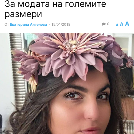
За модата на големите
размери
A
A
0
От
Екатерина Ангелова
-
15/01/2018
A