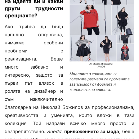
на идеята ви и какви
други трудности
срещнахте?
Ако трябва да бъда
напълно откровена,
нямахме особени
проблеми с
реализацията. Беше
много забавно и
Моделите в колекцията за
интересно, защото за
големите размери се променят в
първи път влязох в
зависимост от формата и
желанието на клиента.
ролята на дизайнер и
съм изключително
благодарна на Николай Божилов за професионализма,
креативността и уменията, които вложи в тази
колекция. Той направи всичко много просто и
безпрепятствено.
Shedd
,
приложението за мода
, беше