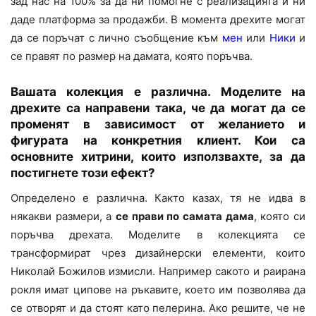
зад нас на 100% за да ни помогне с реализацията и ни
даде платформа за продажби. В момента дрехите могат
да се поръчат с лично съобщение към
мен
или
Ники
и
се правят по размер на дамата, която поръчва.
Вашата колекция е различна. Моделите на
дрехите са направени така, че да могат да се
променят в зависимост от желанието и
фигурата на конкретния клиент. Кои са
основните хитрини, които използвахте, за да
постигнете този ефект?
Определено е различна. Както казах, тя не идва в
някакви размери, а
се прави по самата дама
, която си
поръчва дрехата. Моделите в колекцията се
трансформират чрез дизайнерски елементи, които
Николай Божилов измисли. Например сакото и раирана
рокля имат ципове на ръкавите, което им позволява да
се отворят и да стоят като пелерина. Ако решите, че не