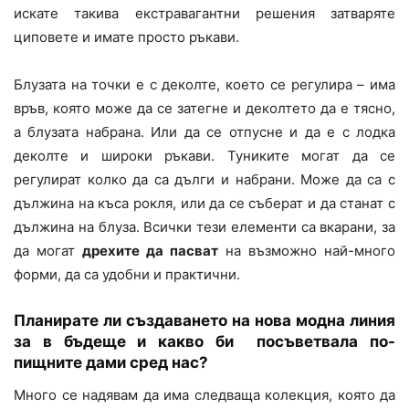
искате такива екстравагантни решения затваряте
циповете и имате просто ръкави.
Блузата на точки е с деколте, което се регулира – има
връв, която може да се затегне и деколтето да е тясно,
а блузата набрана. Или да се отпусне и да е с лодка
деколте и широки ръкави. Туниките могат да се
регулират колко да са дълги и набрани. Може да са с
дължина на къса рокля, или да се съберат и да станат с
дължина на блуза. Всички тези елементи са вкарани, за
да могат
дрехите да пасват
на възможно най-много
форми, да са удобни и практични.
Планирате ли създаването на нова модна линия
за в бъдеще и какво би посъветвала по-
пищните дами сред нас?
Много се надявам да има следваща колекция, която да