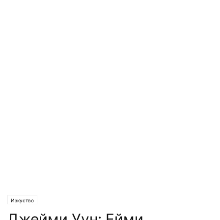
Изкуство
Джейми Уун: Ейми