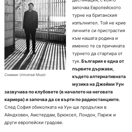
започва Европейското
турне на британския
изпълнител. Той не крие
личните си пристрастия
към нашата родина и
именно те са причината
турнето да стартира от
тук.
България е една от
първите държави,
Снимки: Universal Music
където алтернативната
музика на Джейми Уун
зазвучава по клубовете (в началото на неговата
кариера) и започва да се върти по радиостанциите.
След София обиколката на Уун ще продължи в
Айндховен, Амстердам, Брюксел, Лондон, Париж и
други европейски градове.