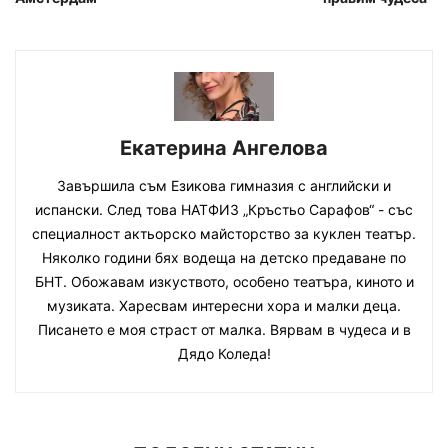
Екатерина Ангелова
Завършила съм Езикова гимназия с английски и
испански. След това НАТФИЗ „Кръстьо Сарафов“ - със
специалност актьорско майсторство за куклен театър.
Няколко години бях водеща на детско предаване по
БНТ. Обожавам изкуството, особено театъра, киното и
музиката. Харесвам интересни хора и малки деца.
Писането е моя страст от малка. Вярвам в чудеса и в
Дядо Коледа!