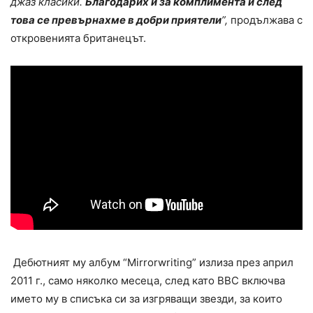
джаз класики.
Благодарих й за комплимента и след
това се превърнахме в добри приятели
”,
продължава с
откровенията британецът.
Дебютният му албум “Mirrorwriting” излиза през април
2011 г., само няколко месеца, след като BBC включва
името му в списъка си за изгряващи звезди, за които