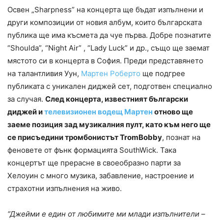
Освен „Sharpness” на концерта ще бъдат изпълнени и
други композиции от новия албум, които българската
публика ще има късмета да чуе първа. Добре познатите
“Shoulda”, “Night Air” , “Lady Luck” и др., също ще заемат
мястото си в концерта в София. Преди представянето
на талантливия Уун,
Мартен Роберто
ще подгрее
публиката с уникален диджей сет, подготвен специално
за случая.
След концерта, известният български
диджей и
телевизионен водещ Мартен
отново ще
заеме позиция зад музикалния пулт, като към него ще
се присъедини тромбонистът TromBobby
, познат на
феновете от фънк формацията SouthWick. Така
концертът ще прерасне в своеобразно парти за
Хелоуин с много музика, забавление, настроение и
страхотни изпълнения на живо.
“Джейми е един от любимите ми млади изпълнители –