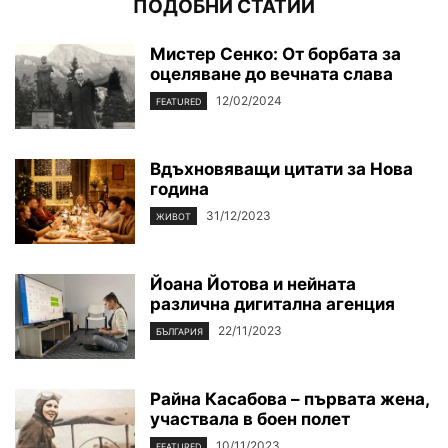
ПОДОБНИ СТАТИИ
Мистер Сенко: От борбата за
оцеляване до вечната слава
12/02/2024
FEATURED
Вдъхновяващи цитати за Нова
година
31/12/2023
ЖИВОТ
Йоана Йотова и нейната
различна дигитална агенция
22/11/2023
БЪЛГАРИЯ
Райна Касабова – първата жена,
участвала в боен полет
10/11/2023
FEATURED