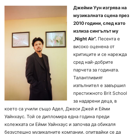
Джейми Уун изгрява на
музикалната сцена през
2010 години, след като
излиза сингълът му
„Night Air”.
Песента е
високо оценена от
критиците и се нарежда
сред най-добрите
парчета за годината.
Талантливият
изпълнител е завършил
престижното Brit School
за надарени деца, в
което са учили също Адел, Джеси Джей и Ейми
Уайнхаус. Той се дипломира една година преди
колежката си Ейми Уайнхаус и започва да обикаля
безуспешно музикалните компании, опитвайки се да