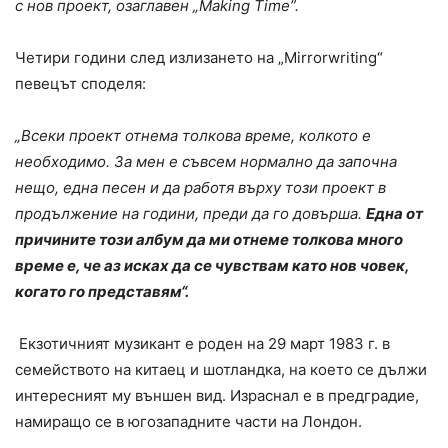
с нов проект, озаглавен „Making Time”.
Четири години след излизането на „Mirrorwriting“
певецът споделя:
„Всеки проект отнема толкова време, колкото е
необходимо. За мен е съвсем нормално да започна
нещо, една песен и да работя върху този проект в
продължение на години, преди да го довърша.
Една от
причините този албум да ми отнеме толкова много
време е, че аз исках да се чувствам като нов човек,
когато го представям“.
Екзотичният музикант е роден на 29 март 1983 г. в
семейството на китаец и шотландка, на което се дължи
интересният му външен вид. Израснал е в предградие,
намиращо се в югозападните части на Лондон.