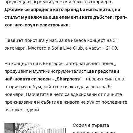
предвещава огромни успехи и бляскава кариера.
Джейми се определя като ар енд би изпълнител, но
стилът му включва още елементи като дъбстеп, трип-
хоп, нео-соул и електроника.
Певецът пристига у нас, за да изнесе концерт на 31
октомври. Мястото е Sofia Live Club, а часът – 21.00.
На концерта си в България, алтернативният певец,
продуцент и мулти-инструменталист
ще представи
най-новата си песен – „Sharpness”
– първият сингъл от
втория му албум, който се очаква да излезе на 6
ноември. Парчетата в него са вдъхновени от личните
преживявания и събития в живота на Уун от последните
няколко години.
София е първата
дестинация, с която