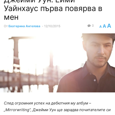
Уайнхаус първа повярва в
мен
A
A
0
От
Екатерина Ангелова
-
12/10/2015
A
След огромния успех на дебютния му албум –
„Mirrorwriting“, Джейми Уун ще зарадва почитателите си