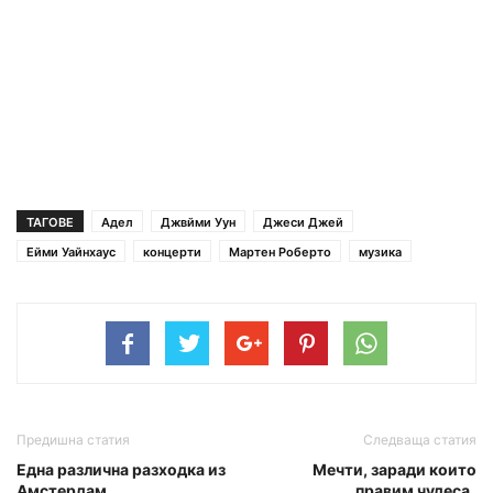
ТАГОВЕ
Адел
Джвйми Уун
Джеси Джей
Ейми Уайнхаус
концерти
Мартен Роберто
музика
Предишна статия
Следваща статия
Една различна разходка из
Мечти, заради които
Амстердам
правим чудеса