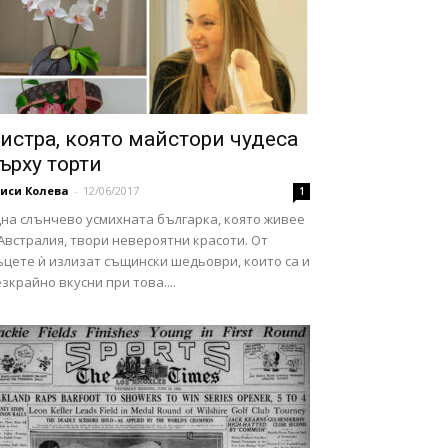
истра, която майстори чудеса
ърху торти
иси Колева
-
12/06/2017
1
дна слънчево усмихната българка, която живее
Австралия, твори невероятни красоти. От
ъцете ѝ излизат същински шедьоври, които са и
зкрайно вкусни при това....