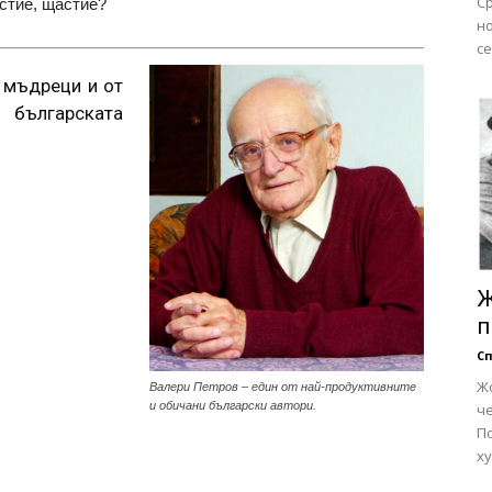
Ср
стие, щастие?
но
се
е мъдреци и от
българската
Ж
п
Сп
Ж
Валери Петров – един от най-продуктивните
и обичани български автори.
че
П
ху