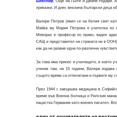
Шекспир
. Още на Гьоте и Джани Родари. А
приказки. И днес мнозина български деца о
Валери Петров (явил се на белия свят кат
Майка му Мария Петрова е учителка по 
Меворах е професор по право, виден адво
САЩ и представител на страната ни в ООН)
как да не развие една по-различна чувствит
За това има принос и училището, в което 
ученик там, на 15 години, Валери издава
същото време са отпечатани и първите му с
През 1944 г. завършва медицина в Софийс
време във Военна болница и Рилския манас
нацистка Германия като военен писател. Вп
един от основателите на вестни