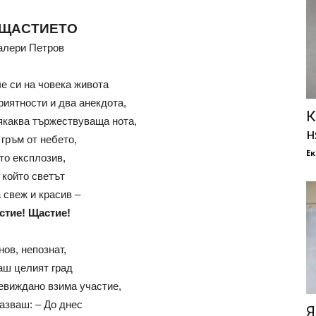
 ЩАСТИЕТО
алери Петров
че си на човека живота
риятности и два анекдота,
К
якаква тържествуваща нота,
н
 гръм от небето,
Е
то експлозив,
 който светът
 свеж и красив –
стие! Щастие!
нов, непознат,
аш целият град
невиждано взима участие,
казваш: – До днес
Я