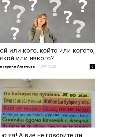
ой или кого, който или когото,
якой или някого?
катерина Ангелова
-
13/01/2020
6
 ю яя! А вие не говорите ли