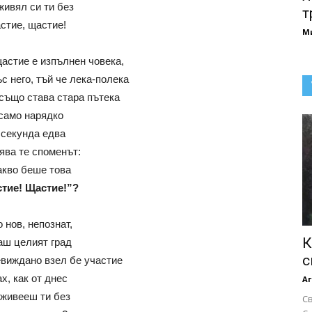
живял си ти без
т
стие, щастие!
М
щастие е изпълнен човека,
с него, тъй че лека-полека
 също става стара пътека
 само нарядко
 секунда едва
ява те споменът:
акво беше това
тие! Щастие!”?
 нов, непознат,
К
аш целият град
с
евиждано взел бе участие
ах, как от днес
Аг
живееш ти без
С