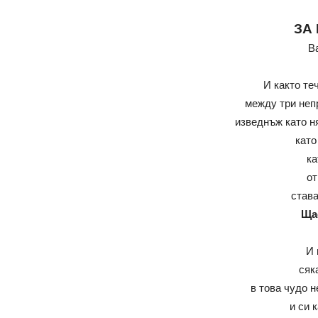
ЗА
В
И както те
между три неп
изведнъж като н
като
ка
от
става
Ща
И 
сяк
в това чудо 
и си 