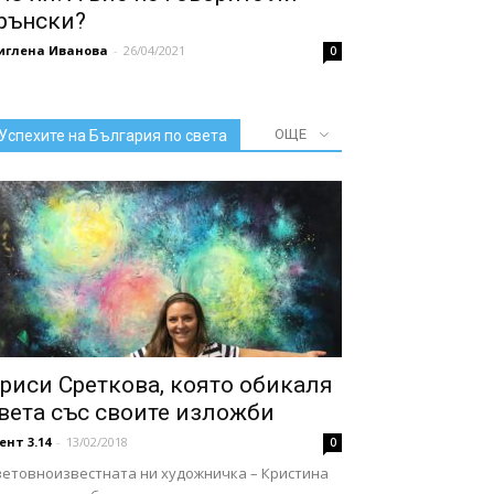
рънски?
иглена Иванова
-
26/04/2021
0
ОЩЕ
Успехите на България по света
риси Среткова, която обикаля
вета със своите изложби
ент 3.14
-
13/02/2018
0
ветовноизвестната ни художничка – Кристина