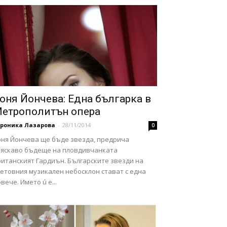
оня Йончева: Една българка в
етрополитън опера
ероника Лазарова
-
28/11/2014
0
оня Йончева ще бъде звезда, предрича
ляскаво бъдеще на пловдивчанката
ританският Гардиън. Българските звезди на
ветовния музикален небосклон стават с една
вече. Името ú е...