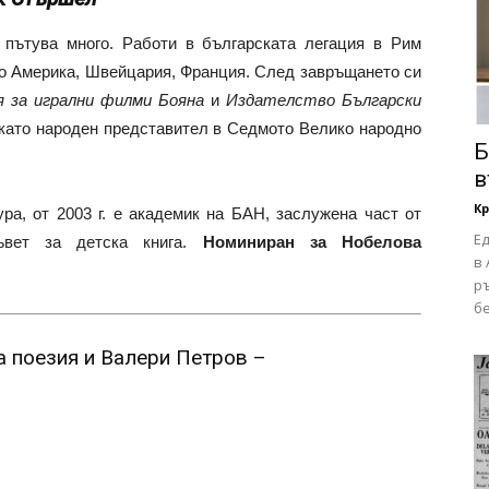
 пътува много. Работи в българската легация в Рим
 до Америка, Швейцария, Франция. След завръщането си
 за игрални филми Бояна
и
Издателство Български
 като народен представител в Седмото Велико народно
Б
в
Кр
ра, от 2003 г. е академик на БАН, заслужена част от
Е
ъвет за детска книга.
Номиниран за Нобелова
в 
р
бе
а поезия и Валери Петров –