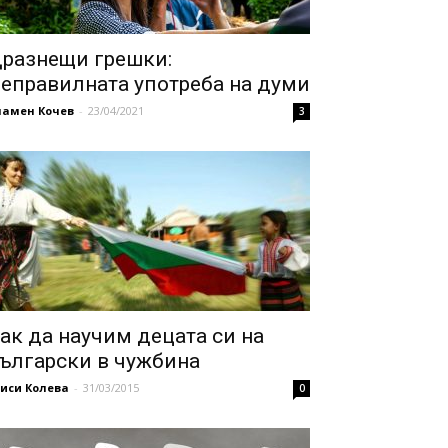
разнещи грешки:
еправилната употреба на думи
ламен Кочев
-
23/04/2021
3
ак да научим децата си на
ългарски в чужбина
иси Колева
-
31/03/2015
0