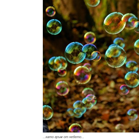
с
вкус
на
живот
...като гръм от небето...