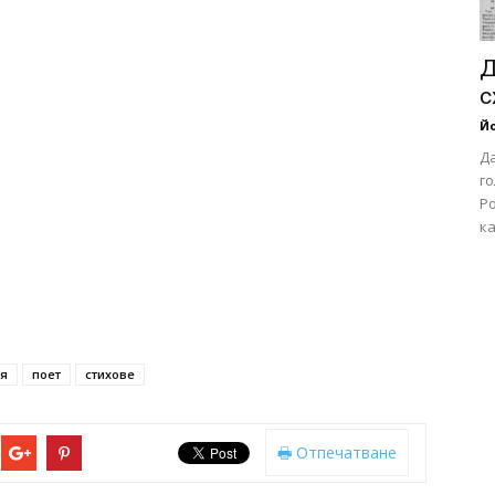
Д
с
Йо
Да
г
Ро
ка
ия
поет
стихове
Отпечатване