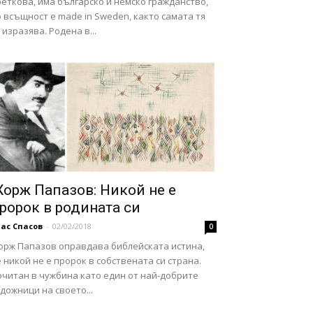
еткова, има българско и немско гражданство,
 всъщност е made in Sweden, както самата тя
 изразява. Родена в...
орж Папазов: Никой не е
ророк в родината си
ас Спасов
-
02/02/2018
0
орж Папазов оправдава библейската истина,
 никой не е пророк в собствената си страна.
очитан в чужбина като един от най-добрите
дожници на своето...