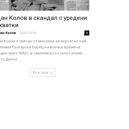
ан Колов в скандал с уредени
хватки
во Колев
-
26/03/2018
0
н Колов е смятан от мнозина за вероятно най-
олемия български борец на всички времена.
ден през 1892 г. в севлиевското село Сенник
то Дончо...
Виж още