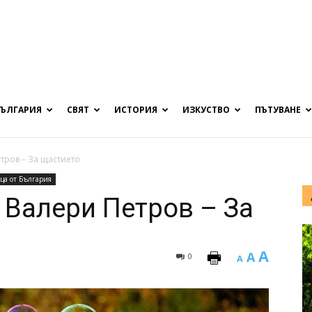
БЪЛГАРИЯ
СВЯТ
ИСТОРИЯ
ИЗКУСТВО
ПЪТУВАНЕ
тров – За щастието
ца от България
 Валери Петров – За
A
A
0
A