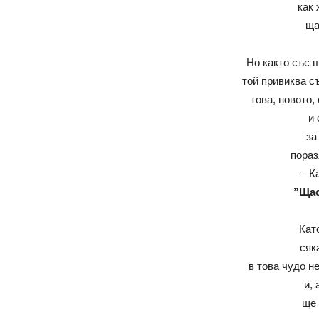
как 
ща
Но както със 
той привиква съ
това, новото,
и
за
пораз
– К
”Щас
Като
сяк
в това чудо н
и, 
ще 