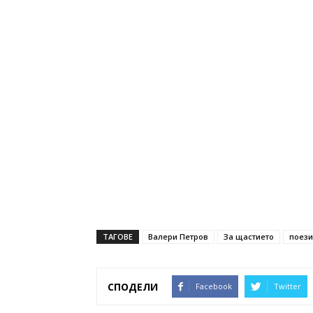
ТАГОВЕ
Валери Петров
За щастието
поез
СПОДЕЛИ
Facebook
Twitter