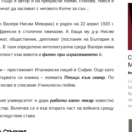
 също е автор и на прекрасни поеми, стихове, пиеси и
бичат да заспиват с неговото
Копче за сън
…
о Валери Нисим Меворах) е роден на 22 април 1920 г.
френски в столични гимназии. А баща му д-р Нисим
кат, общественик, дипломат (посланик на България в
. В тази определено интелектуална среда Валери няма
елност към живота и
финес при изразяването
ѝ.
С
М
учи – престижният Италиански лицей в София. Още като
В
 първата си книжка – поемата
Птици към север
. По
С
тихове в списание
Ученически подем
.
б
б
с
кия университет и дори
работи като лекар
известно
по
тир. Включва се и във втората част на войната срещу
оследствие става
к
Стършел