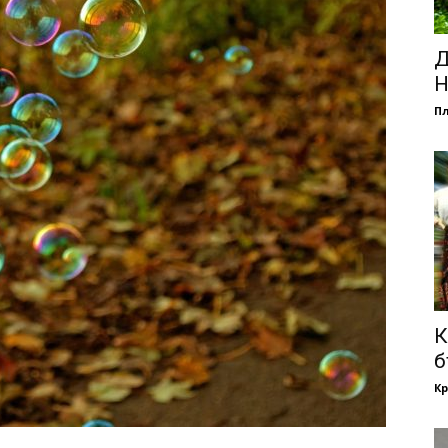
Д
Н
П
К
б
Кр