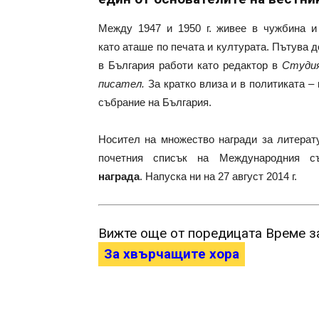
Между 1947 и 1950 г. живее в чужбина и
като аташе по печата и културата. Пътува
в България работи като редактор в
Студия
писател.
За кратко влиза и в политиката –
събрание на България.
Носител на множество награди за литерату
почетния списък на Международния с
награда
. Напуска ни на 27 август 2014 г.
Вижте още от поредицата Време з
За хвърчащите хора