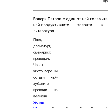
ща
Валери Петров е един от най-големит
най-продуктивните таланти в 
литература.
Поет,
драматург,
сценарист,
преводач.
Човекът,
чието перо ни
остави най-
хубавите
преводи на
великия
Уилям