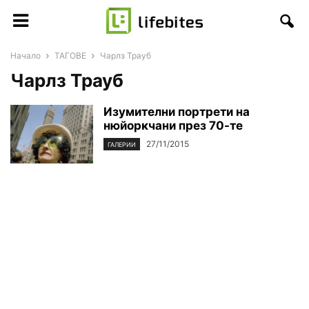
Начало
ТАГОВЕ
Чарлз Трауб
Чарлз Трауб
Изумителни портрети на
нюйоркчани през 70-те
27/11/2015
ГАЛЕРИИ