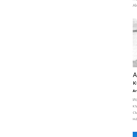
Al
А
к
Аг
Ис
къ
съ
на