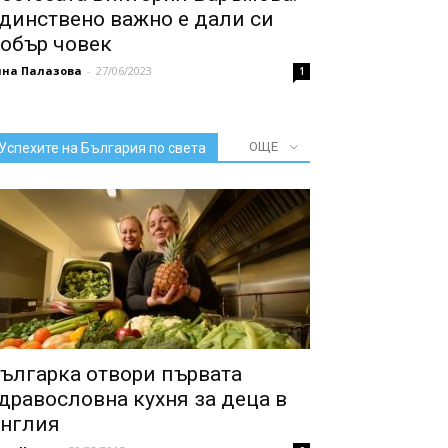
динствено важно е дали си
обър човек
нна Палазова
-
27/06/2023
1
ОЩЕ
Успехите на България по света
ългарка отвори първата
дравословна кухня за деца в
нглия