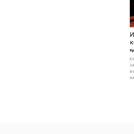
И
к
К
Ко
за
в
из