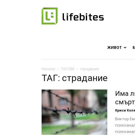
Онлайн
списание
ЖИВОТ
Начало
ТАГОВЕ
страдание
ТАГ: страдание
за
Има л
смърт
Криси Кол
хапки
Виктор Ем
психоанал
психоанал