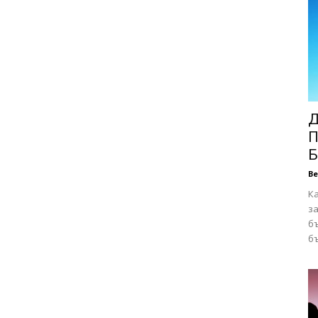
Д
П
Б
В
К
за
бъ
бъ