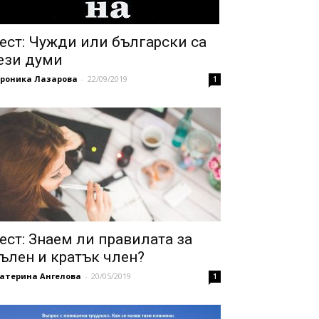
ест: Чужди или български са
ези думи
ероника Лазарова
-
22/09/2019
1
ест: Знаем ли правилата за
ълен и кратък член?
катерина Ангелова
-
20/05/2019
1