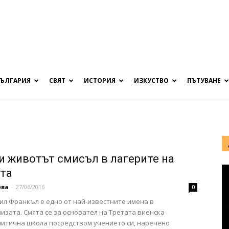
БЪЛГАРИЯ
СВЯТ
ИСТОРИЯ
ИЗКУСТВО
ПЪТУВАНЕ
и животът смисъл в лагерите на
та
ева
-
27/06/2016
0
ил Франкъл е едно от най-известните имена в
изата. Смята се за основател на Третата виенска
итична школа посредством учението си, наречено