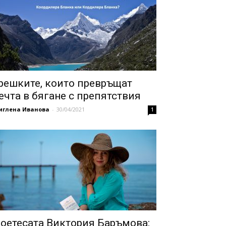
решките, които превръщат
ечта в бягане с препятствия
иглена Иванова
-
30/04/2021
1
оетесата Виктория Баръмова: