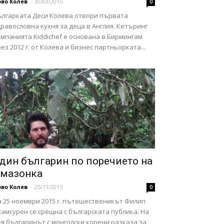
во Колев
-
30/03/2015
0
ългарката Деси Колева отвори първата
равословна кухня за деца в Англия. Кетъринг
мпанията Kiddichef е основана в Бирмингам
ез 2012 г. от Колева и бизнес партньорката...
дин българин по поречието на
мазонка
во Колев
-
25/11/2015
0
а 25 ноември 2015 г. пътешественикът Филип
амсурен се срещна с българската публика. На
я българинът с монголски корени разказа за