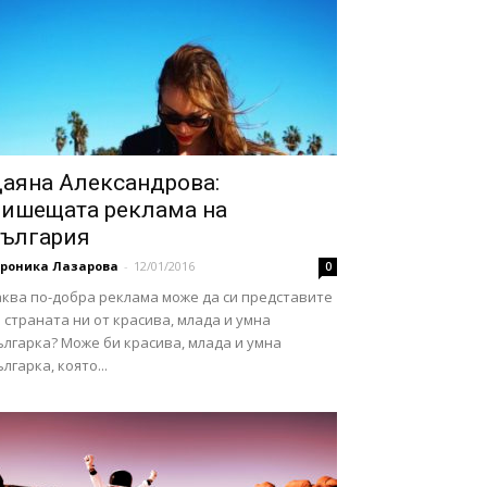
аяна Александрова:
ишещата реклама на
ългария
ероника Лазарова
-
12/01/2016
0
аква по-добра реклама може да си представите
 страната ни от красива, млада и умна
лгарка? Може би красива, млада и умна
лгарка, която...