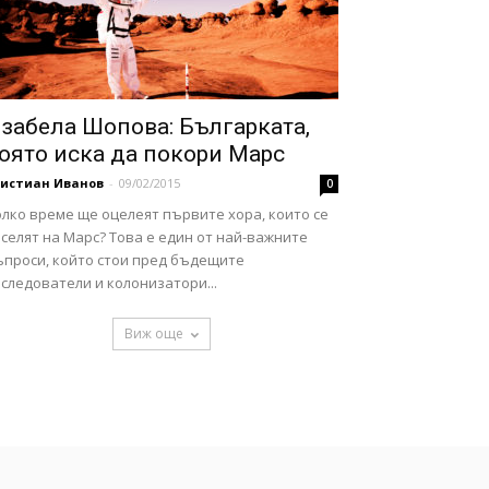
забела Шопова: Българката,
оято иска да покори Марс
ристиан Иванов
-
09/02/2015
0
лко време ще оцелеят първите хора, които се
селят на Марс? Това е един от най-важните
ъпроси, който стои пред бъдещите
следователи и колонизатори...
Виж още