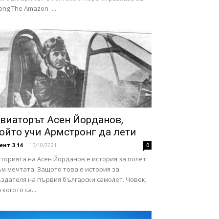
ong The Amazon -...
виаторът Асен Йорданов,
ойто учи Армстронг да лети
ент 3.14
-
15/10/2021
0
торията на Асен Йорданов е история за полет
м мечтата. Защото това е история за
здателя на първия български самолет. Човек,
 когото са...