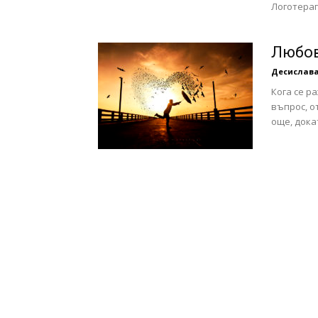
Логотерап
с
Любов
Десислава
Кога се ра
вкус
въпрос, о
още, докат
на
живот