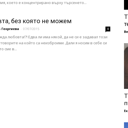
ия, което е концентрирано върху търсенето...
Т
та, без която не можем
т
 Георгиева
-
07/07/2015
0
В
жда любовта!?! Едва ли има някой, да не си е задавал този
тговорите на който са неизброими. Дали я носим в себе си
о сме в...
Т
п
Е