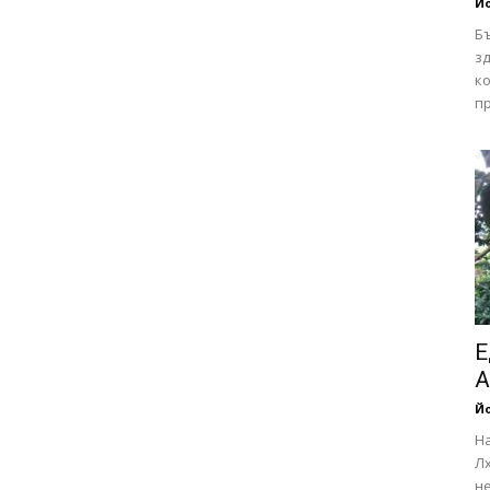
Йо
Б
зд
ко
пр
Е
А
Йо
Н
Лх
не