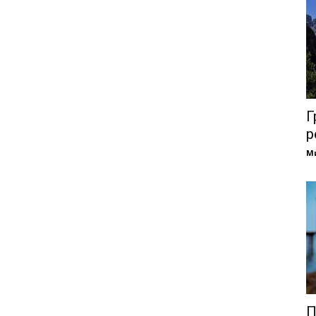
Г
р
М
П