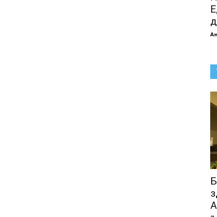
Е
д
А
Б
з
А