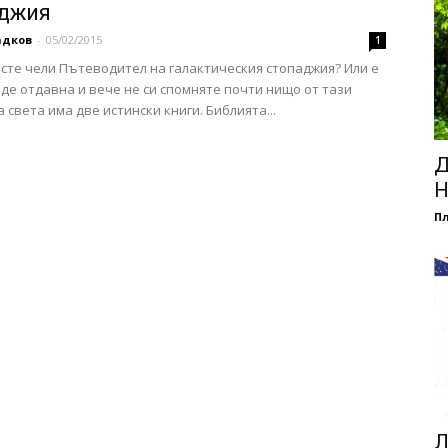
джия
адков
-
05/02/2015
1
 сте чели Пътеводител на галактическия стопаджия? Или е
де отдавна и вече не си спомняте почти нищо от тази
На света има две истински книги. Библията...
Д
Н
П
Л