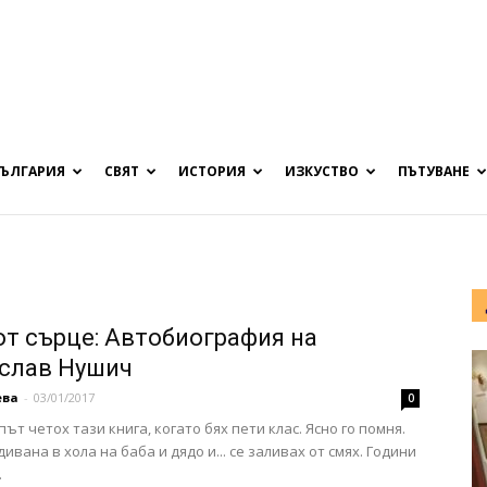
БЪЛГАРИЯ
СВЯТ
ИСТОРИЯ
ИЗКУСТВО
ПЪТУВАНЕ
от сърце: Автобиография на
слав Нушич
ева
-
03/01/2017
0
ът четох тази книга, когато бях пети клас. Ясно го помня.
ивана в хола на баба и дядо и... се заливах от смях. Години
.