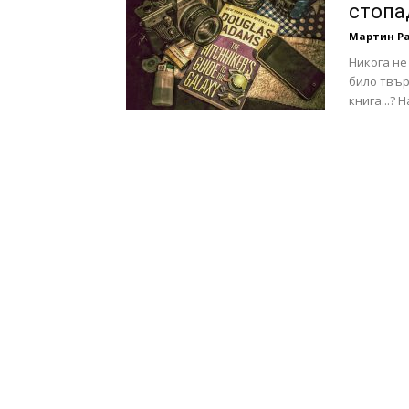
стопа
Мартин Р
Никога не
било твър
книга...? 