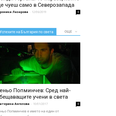
е чуеш само в Северозапада
ероника Лазарова
-
12/06/2019
0
ОЩЕ
Успехите на България по света
еньо Попминчев: Сред най-
бещаващите учени в света
катерина Ангелова
-
10/01/2017
0
еньо Попминчев е името на един от