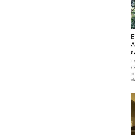
Е
А
Йо
Н
Лх
не
Al