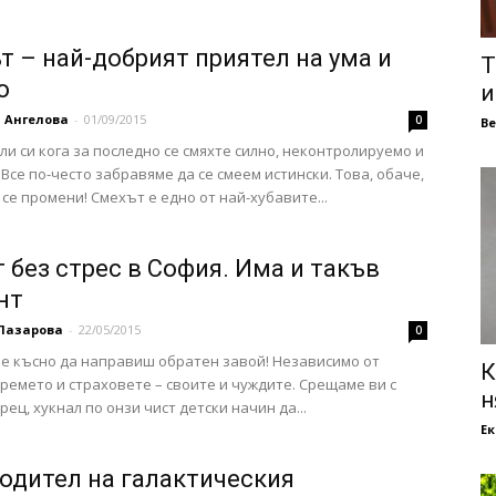
т – най-добрият приятел на ума и
Т
о
и
 Ангелова
-
01/09/2015
0
В
ли си кога за последно се смяхте силно, неконтролируемо и
 Все по-често забравяме да се смеем истински. Това, обаче,
 се промени! Смехът е едно от най-хубавите...
 без стрес в София. Има и такъв
нт
Лазарова
-
22/05/2015
0
 е късно да направиш обратен завой! Независимо от
К
времето и страховете – своите и чуждите. Срещаме ви с
н
ец, хукнал по онзи чист детски начин да...
Е
одител на галактическия