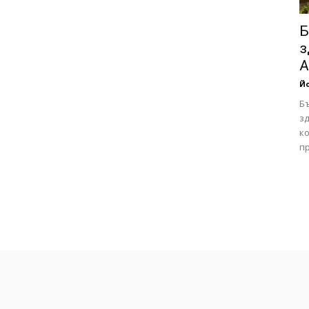
Б
з
А
Йо
Б
зд
ко
пр