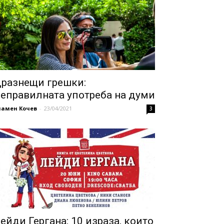
разнещи грешки:
еправилната употреба на думи
ламен Кочев
-
23/04/2021
3
ейди Гергана: 10 израза, които