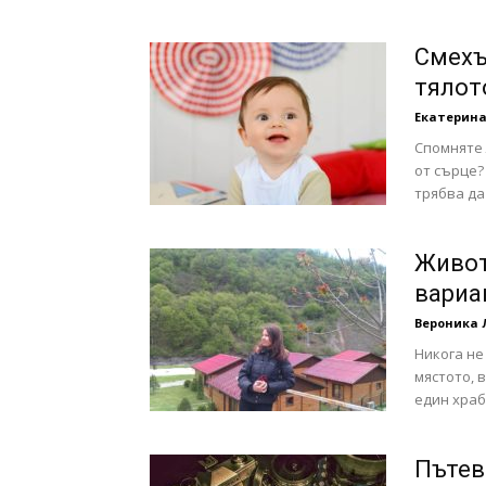
с
Смехъ
тялот
Екатерина
вкус
Спомняте 
от сърце?
трябва да
на
Живот
вариа
Вероника 
Никога не
живот
мястото, 
един храбр
Пътев