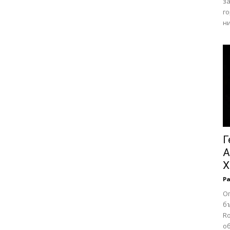
за
го
ни
Г
А
Х
Р
О
б
Ro
о