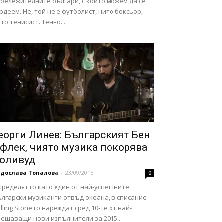
бележителните българи, с които можем да се
рдеем. Не, той не е футболист, нито боксьор,
то тенисист. Теньо...
еорги Линев: Българският Бен
флек, чиято музика покорява
оливуд
адослава Топалова
-
23/09/2015
0
пределят го като един от най-успешните
ългарски музиканти отвъд океана, в списание
lling Stone го нареждат сред 10-те от най-
бещаващи нови изпълнители за 2015...