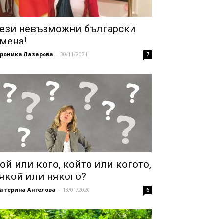
ези невъзможни български
мена!
ероника Лазарова
-
30/11/2021
7
ой или кого, който или когото,
якой или някого?
катерина Ангелова
-
13/01/2020
6