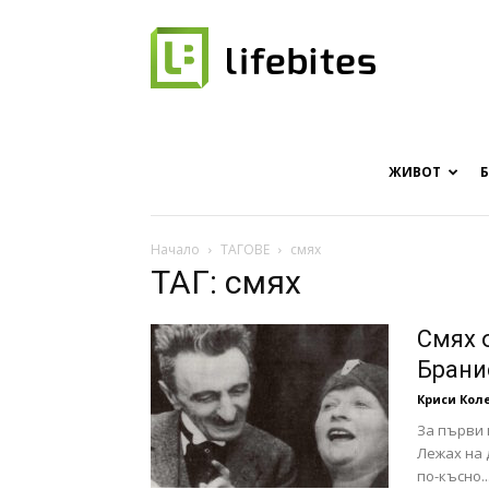
Онлайн
списание
ЖИВОТ
Начало
ТАГОВЕ
смях
ТАГ: смях
за
Смях 
Брани
Криси Кол
хапки
За първи п
Лежах на д
по-късно..