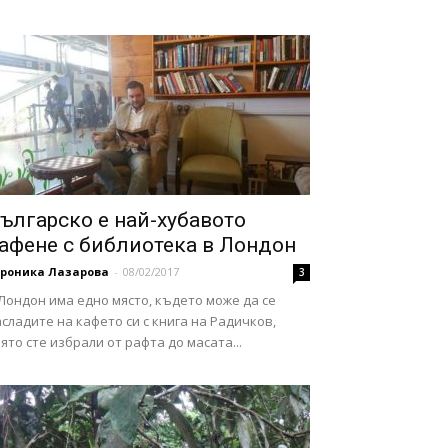
ългарско е най-хубавото
афене с библиотека в Лондон
ероника Лазарова
-
08/02/2017
3
Лондон има едно място, където може да се
сладите на кафето си с книга на Радичков,
ято сте избрали от рафта до масата...