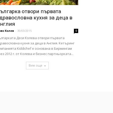
ългарка отвори първата
дравословна кухня за деца в
нглия
во Колев
-
30/03/2015
0
ългарката Деси Колева отвори първата
равословна кухня за деца в Англия. Кетъринг
мпанията Kiddichef е основана в Бирмингам
ез 2012 г. от Колева и бизнес партньорката...
Виж още