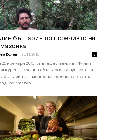
дин българин по поречието на
мазонка
во Колев
-
25/11/2015
0
а 25 ноември 2015 г. пътешественикът Филип
амсурен се срещна с българската публика. На
я българинът с монголски корени разказа за
ong The Amazon -...