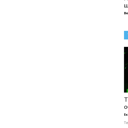
щ
В
Т
о
Е
Т