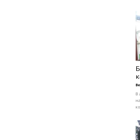
Б
к
В
В 
на
ко