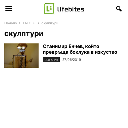
Начало
ТАГОВЕ
скулптури
скулптури
Станимир Енчев, който
превръща боклука в изкуство
27/06/2019
БЪЛГАРИЯ