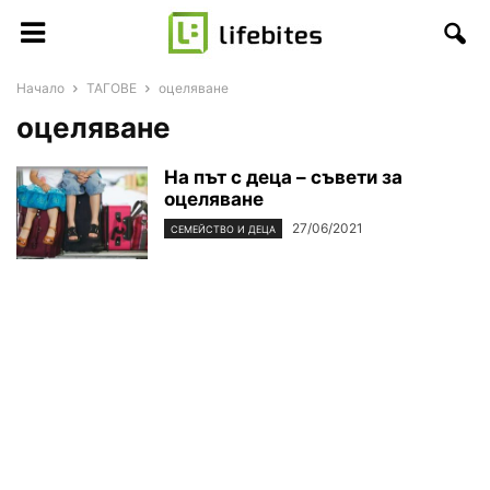
Начало
ТАГОВЕ
оцеляване
оцеляване
На път с деца – съвети за
оцеляване
27/06/2021
СЕМЕЙСТВО И ДЕЦА