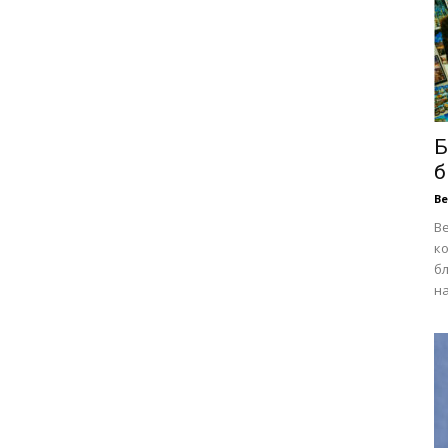
Б
б
В
В
к
бл
на