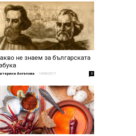
акво не знаем за българската
збука
катерина Ангелова
-
14/08/2017
0