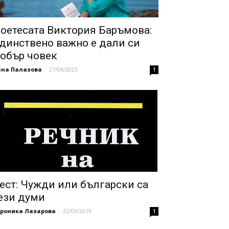
оетесата Виктория Баръмова:
динствено важно е дали си
обър човек
нна Палазова
-
27/06/2023
1
ест: Чужди или български са
ези думи
ероника Лазарова
-
22/09/2019
1