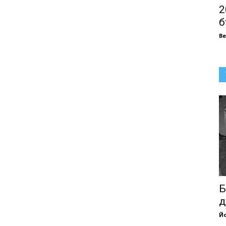
2
б
В
Б
д
Йо