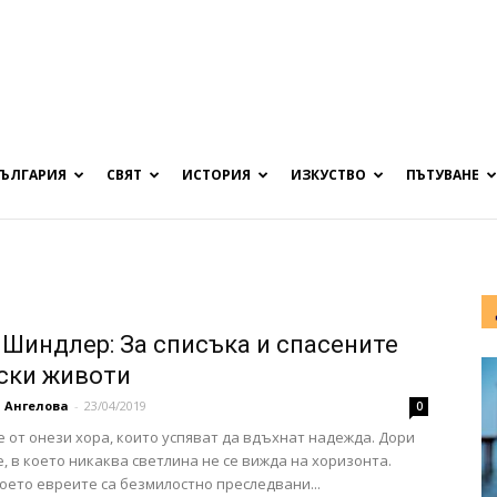
БЪЛГАРИЯ
СВЯТ
ИСТОРИЯ
ИЗКУСТВО
ПЪТУВАНЕ
 Шиндлер: За списъка и спасените
ски животи
 Ангелова
-
23/04/2019
0
 от онези хора, които успяват да вдъхнат надежда. Дори
, в което никаква светлина не се вижда на хоризонта.
което евреите са безмилостно преследвани...