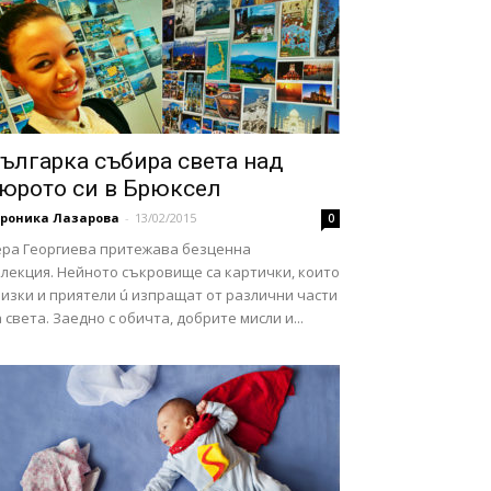
ългарка събира света над
юрото си в Брюксел
ероника Лазарова
-
13/02/2015
0
ера Георгиева притежава безценна
олекция. Нейното съкровище са картички, които
изки и приятели ú изпращат от различни части
 света. Заедно с обичта, добрите мисли и...