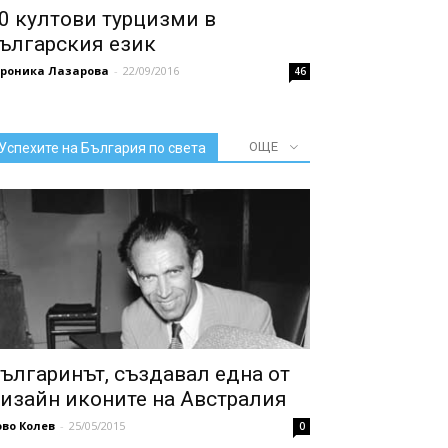
0 култови турцизми в
ългарския език
ероника Лазарова
-
22/09/2016
46
ОЩЕ
Успехите на България по света
ългаринът, създавал една от
изайн иконите на Австралия
во Колев
-
25/05/2015
0