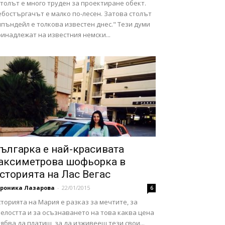
толът е много труден за проектиране обект.
ебостъргачът е малко по-лесен. Затова столът
пъндейл е толкова известен днес." Тези думи
инадлежат на известния немски...
ългарка е най-красивата
аксиметрова шофьорка в
сторията на Лас Вегас
ероника Лазарова
-
22/01/2015
6
торията на Мария е разказ за мечтите, за
елостта и за осъзнаването на това каква цена
ябва да платиш, за да изживееш тези свои...