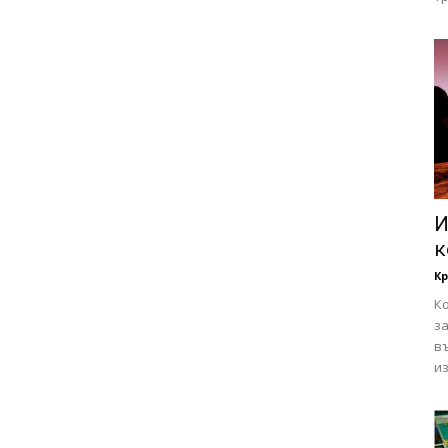
И
к
К
Ко
за
в
из