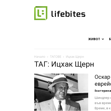
Онлайн
списание
ЖИВОТ
Начало
ТАГОВЕ
Ицхак Щерн
ТАГ: Ицхак Щерн
за
Оскар
еврей
Екатерина
хапки
Шиндлер е
във време
Време, в 