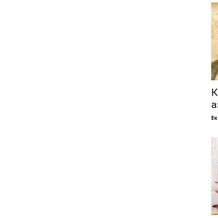
К
а
Е