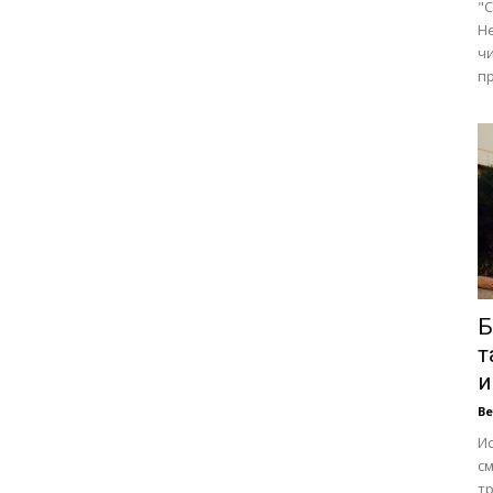
"С
Н
чи
пр
Б
т
и
В
Ис
см
тр