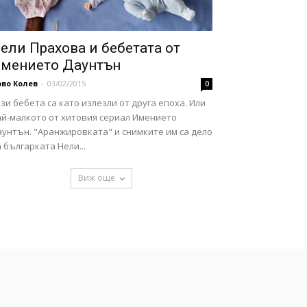
ели Прахова и бебетата от
мението Даунтън
во Колев
-
03/02/2015
0
зи бебета са като излезли от друга епоха. Или
ай-малкото от хитовия сериал Имението
аунтън. "Аранжировката" и снимките им са дело
 българката Нели...
Виж още