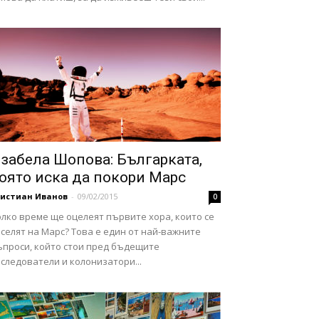
забела Шопова: Българката,
оято иска да покори Марс
ристиан Иванов
-
09/02/2015
0
лко време ще оцелеят първите хора, които се
селят на Марс? Това е един от най-важните
ъпроси, който стои пред бъдещите
следователи и колонизатори...