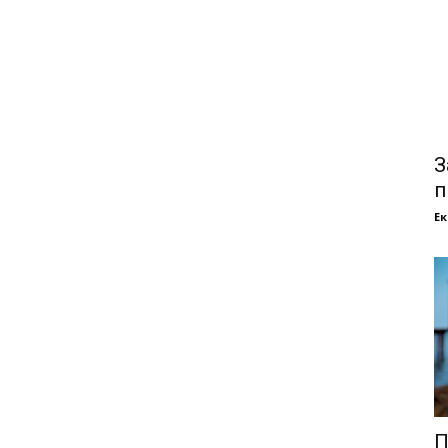
З
п
Е
П