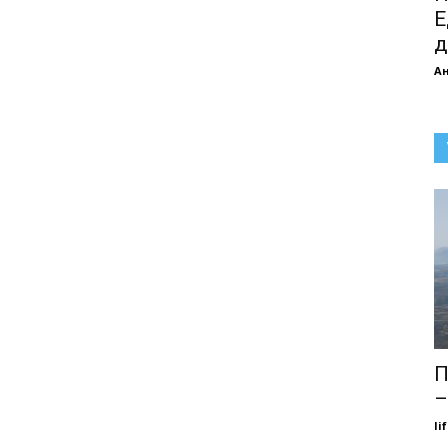
Е
д
А
П
–
li