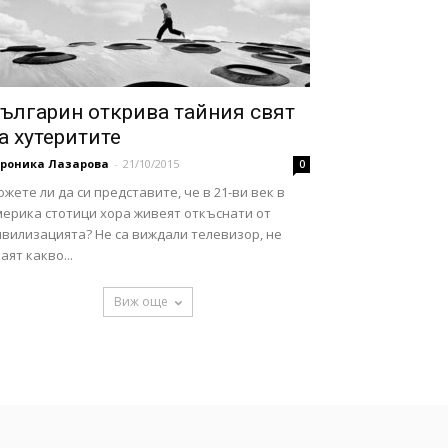
ългарин открива тайния свят
а хутеритите
ероника Лазарова
-
21/10/2015
0
жете ли да си представите, че в 21-ви век в
мерика стотици хора живеят откъснати от
ивилизацията? Не са виждали телевизор, не
аят какво...
Виж още