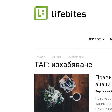
Онлайн
списание
ЖИВОТ
Начало
ТАГОВЕ
изхабяване
ТАГ: изхабяване
за
Прави
значи
Вероника 
хапки
Четете за
занимавам
начина на