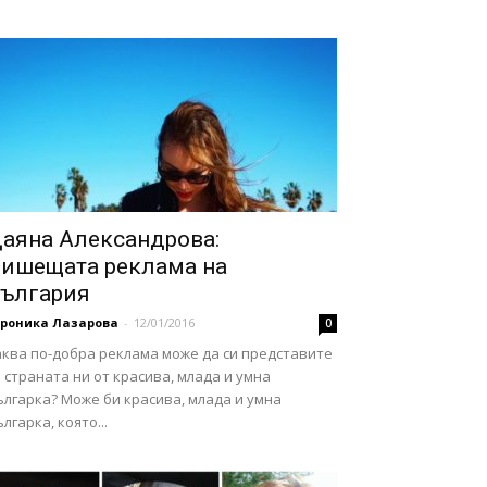
аяна Александрова:
ишещата реклама на
ългария
ероника Лазарова
-
12/01/2016
0
аква по-добра реклама може да си представите
 страната ни от красива, млада и умна
лгарка? Може би красива, млада и умна
лгарка, която...