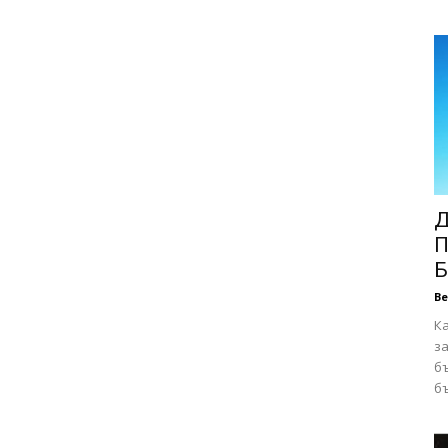
Д
П
Б
В
К
за
бъ
бъ