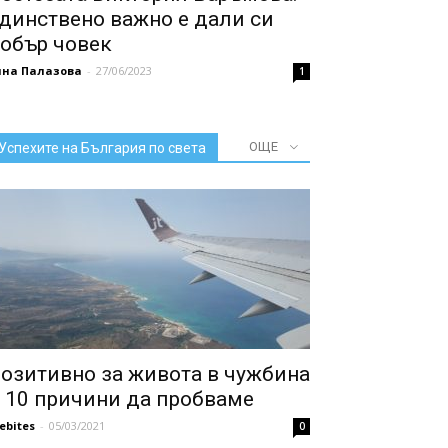
динствено важно е дали си
обър човек
нна Палазова
-
27/06/2023
1
ОЩЕ
Успехите на България по света
озитивно за живота в чужбина
 10 причини да пробваме
febites
-
05/03/2021
0