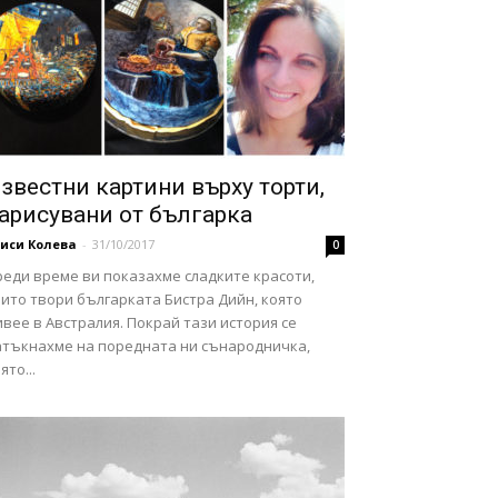
звестни картини върху торти,
арисувани от българка
иси Колева
-
31/10/2017
0
реди време ви показахме сладките красоти,
ито твори българката Бистра Дийн, която
вее в Австралия. Покрай тази история се
атъкнахме на поредната ни сънародничка,
ято...