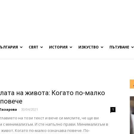
БЪЛГАРИЯ
СВЯТ
ИСТОРИЯ
ИЗКУСТВО
ПЪТУВАНЕ
лата на живота: Когато по-малко
 повече
Лазарова
-
30/04/2021
1
главието на този текст и вече си мислите, че ще ви
 с минимализъм. И сте напълно прави. Минимализъм в
 живот. Когато по-малко означава повече. По-