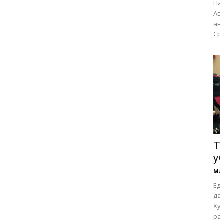
На
Ав
ав
Ср
Т
у
М
Е
д
Ху
ра