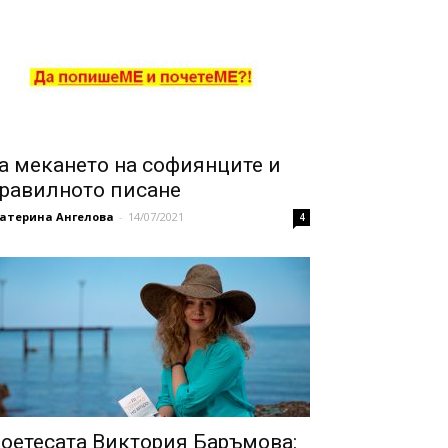
а мекането на софиянците и
равилното писане
катерина Ангелова
-
14/07/2021
4
оетесата Виктория Баръмова: