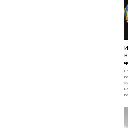
И
н
Кр
П
ко
жи
н
ко