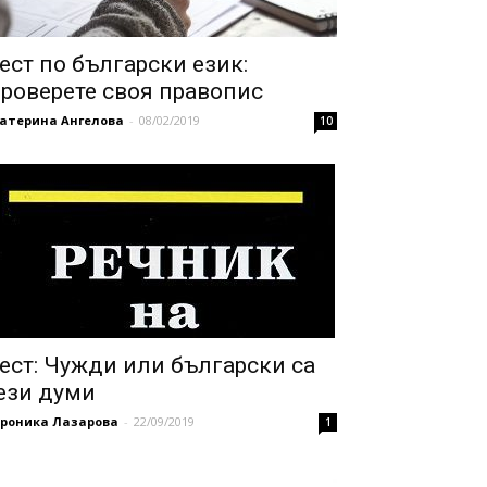
ест по български език:
роверете своя правопис
катерина Ангелова
-
08/02/2019
10
ест: Чужди или български са
ези думи
ероника Лазарова
-
22/09/2019
1