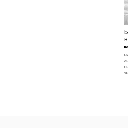
Б
н
В
Мо
А
ц
зн