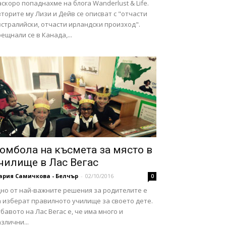
скоро попаднахме на блога Wanderlust & Life.
торите му Лизи и Дейв се описват с "отчасти
стралийски, отчасти ирландски произход".
ещнали се в Канада,...
омбола на късмета за място в
чилище в Лас Вегас
ария Самичкова - Белчър
-
02/10/2016
0
дно от най-важните решения за родителите е
а изберат правилното училище за своето дете.
бавото на Лас Вегас е, че има много и
злични...