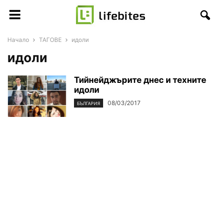
Начало
ТАГОВЕ
идоли
идоли
Тийнейджърите днес и техните
идоли
08/03/2017
БЪЛГАРИЯ