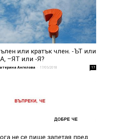
ълен или кратък член. -ЪТ или
А, –ЯТ или -Я?
катерина Ангелова
-
17/05/2018
17
ога не се пише запетая пред