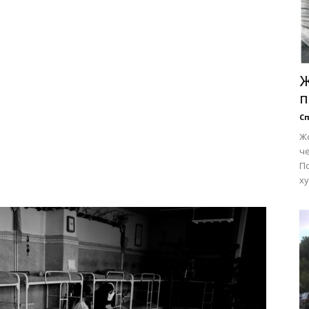
Ж
п
Сп
Ж
че
П
ху