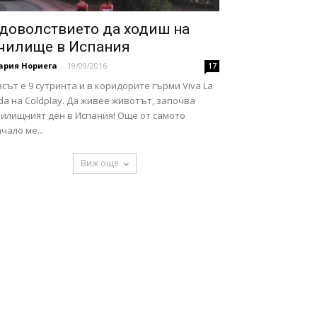
доволствието да ходиш на
чилище в Испания
ария Нориега
-
19/09/2016
17
сът е 9 сутринта и в коридорите гърми Viva La
da на Coldplay. Да живее животът, започва
чилищният ден в Испания! Още от самото
чало ме...
Виж още