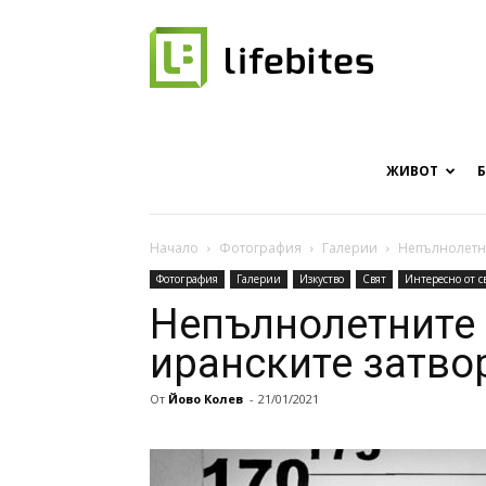
Онлайн
списание
ЖИВОТ
Начало
Фотография
Галерии
Непълнолетни
Фотография
Галерии
Изкуство
Свят
Интересно от с
за
Непълнолетните
иранските затво
От
Йово Колев
-
21/01/2021
хапки