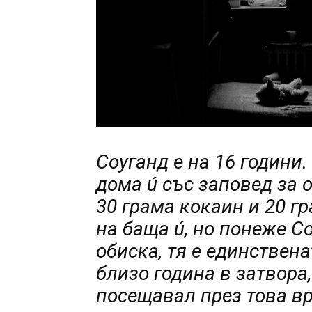
Соуганд е на 16 години
дома ú със заповед за о
30 грама кокаин и 20 г
на баща ú, но понеже С
обиска, тя е единствена
близо година в затвора,
посещавал през това в