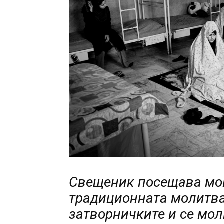
Свещеник посещава мом
традиционната молитва.
затворничките и се мол