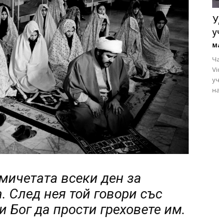
У
у
М
Ча
Vi
у
на
ичетата всеки ден за
 След нея той говори със
и Бог да прости греховете им.