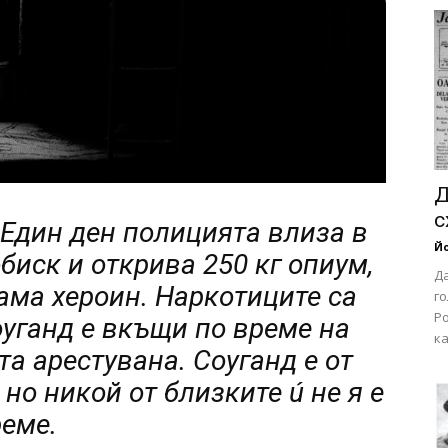
Д
с
. Един ден полицията влиза в
Йо
биск и открива 250 кг опиум,
Да
рама хероин. Наркотиците са
г
Ро
оуганд е вкъщи по време на
ка
та арестувана. Соуганд е от
 но никой от близките ú не я е
реме.