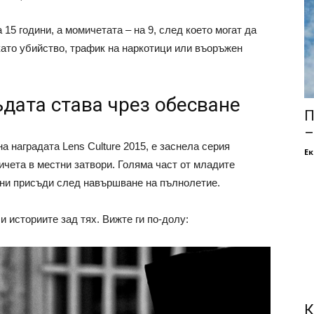
5 години, а момичетата – на 9, след което могат да
ато убийство, трафик на наркотици или въоръжен
дата става чрез обесване
П
–
а наградата Lens Culture 2015, е заснела серия
Е
чета в местни затвори. Голяма част от младите
тни присъди след навършване на пълнолетие.
 и историите зад тях. Вижте ги по-долу:
К