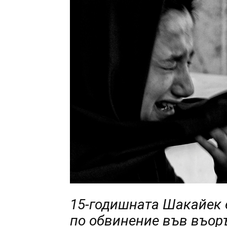
15-годишната Шакайек е
по обвинение във въор