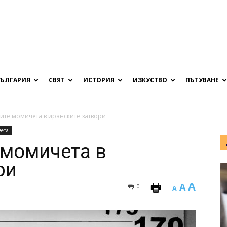
БЪЛГАРИЯ
СВЯТ
ИСТОРИЯ
ИЗКУСТВО
ПЪТУВАНЕ
те момичета в иранските затвори
вета
 момичета в
ри
A
A
0
A