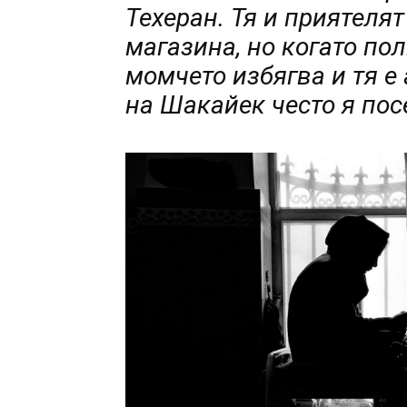
Техеран. Тя и приятелят
магазина, но когато по
момчето избягва и тя е
на Шакайек често я пос