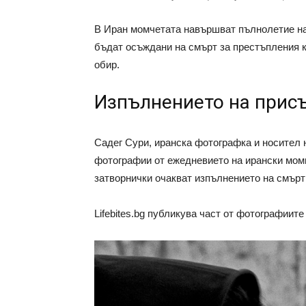
В Иран момчетата навършват пълнолетие на 1
бъдат осъждани на смърт за престъпления к
обир.
Изпълнението на присъ
Садег Сури, иранска фотографка и носител н
фотографии от ежедневието на ирански моми
затворнички очакват изпълнението на смър
Lifebites.bg публикува част от фотографиите