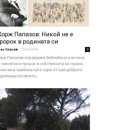
орж Папазов: Никой не е
ророк в родината си
ас Спасов
-
02/02/2018
0
орж Папазов оправдава библейската истина,
 никой не е пророк в собствената си страна.
очитан в чужбина като един от най-добрите
дожници на своето...