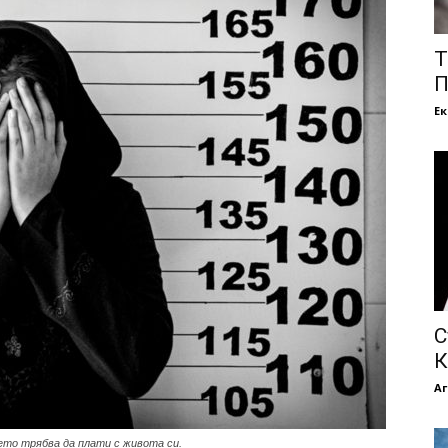
Т
П
Е
С
К
Аг
оето трябва да плати с живота си.