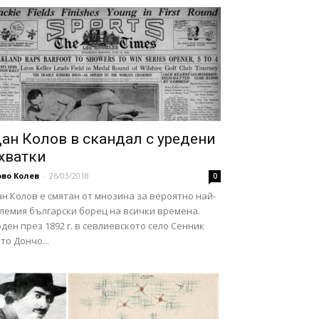
ан Колов в скандал с уредени
хватки
во Колев
-
26/03/2018
0
н Колов е смятан от мнозина за вероятно най-
олемия български борец на всички времена.
ден през 1892 г. в севлиевското село Сенник
то Дончо...