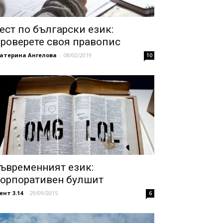
ест по български език:
роверете своя правопис
катерина Ангелова
-
08/02/2019
10
ъвременният език:
орпоративен булшит
ент 3.14
-
29/09/2015
6