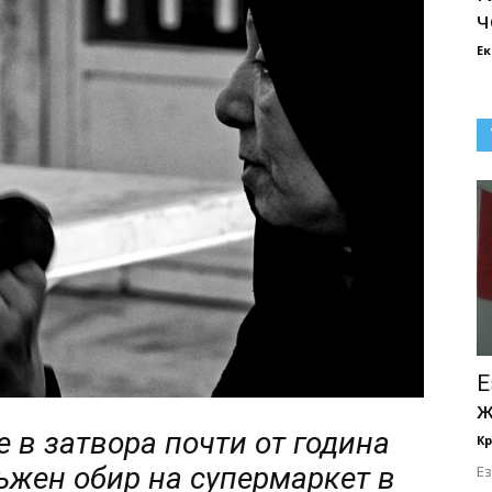
ч
Е
Е
ж
 в затвора почти от година
Кр
ъжен обир на супермаркет в
Е