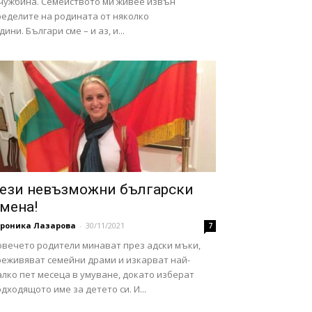
 чужбина. Семейството ми живее извън
ределите на родината от няколко
дини. Българи сме – и аз, и...
ези невъзможни български
мена!
ероника Лазарова
-
30/11/2021
7
овечето родители минават през адски мъки,
реживяват семейни драми и изкарват най-
лко пет месеца в умуване, докато изберат
дходящото име за детето си. И...