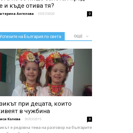
е и къде отива тя?
катерина Ангелова
-
03/07/2020
0
ОЩЕ
Успехите на България по света
зикът при децата, които
ивеят в чужбина
иси Колева
-
30/03/2015
0
зикът е редовна тема на разговор на българите