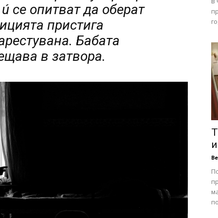
в
 ú се опитват да оберат
п
лицията пристига
го
 арестувана. Бабата
ещава в затвора.
Т
и
В
П
п
ма
по