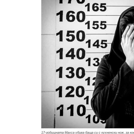
с
вкус
на
живот
17-годишната Махса убива баща си с кухненски нож, за к