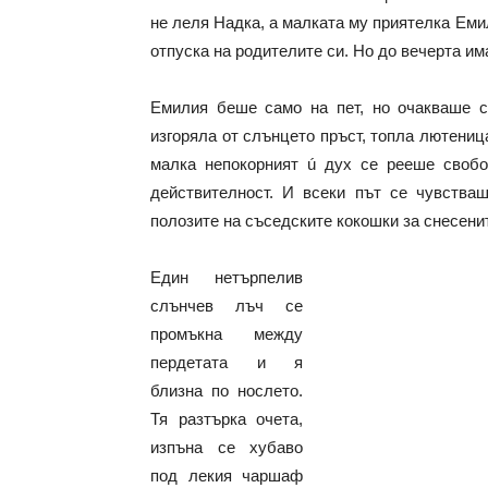
не леля Надка, а малката му приятелка Еми
отпуска на родителите си. Но до вечерта и
Емилия беше само на пет, но очакваше с
изгоряла от слънцето пръст, топла лютени
малка непокорният ú дух се рееше свобо
действителност. И всеки път се чувстваш
полозите на съседските кокошки за снесенит
Един нетърпелив
слънчев лъч се
промъкна между
пердетата и я
близна по нослето.
Тя разтърка очета,
изпъна се хубаво
под лекия чаршаф