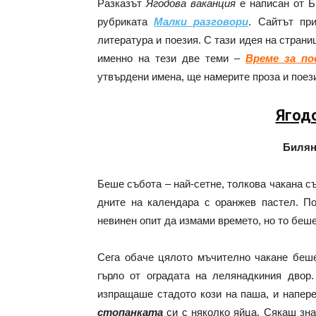
Разказът
Ягодова ваканция
е написан от Би
рубриката
Малки разговори
. Сайтът пр
литература и поезия. С тази идея на страни
именно на тези две теми –
Време за по
утвърдени имена, ще намерите проза и поез
Ягод
Билян
Беше събота – най-сетне, толкова чакана 
дните на календара с оранжев пастел. П
невинен опит да измами времето, но то беше
Сега обаче цялото мъчително чакане беше
гърло от оградата на лелянадкиния двор
изпращаше стадото кози на паша, и напере
стопанката
си с няколко яйца. Сякаш зна