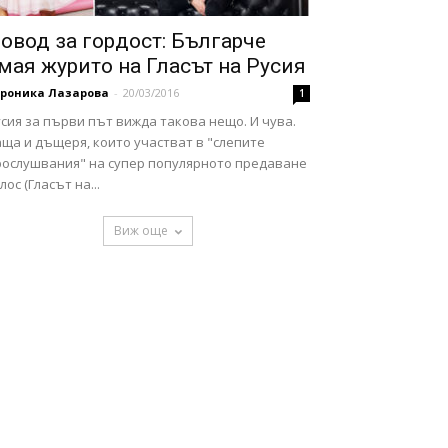
овод за гордост: Българче
мая журито на Гласът на Русия
ероника Лазарова
-
20/03/2016
1
сия за първи път вижда такова нещо. И чува.
ща и дъщеря, които участват в "слепите
рослушвания" на супер популярното предаване
лос (Гласът на...
Виж още