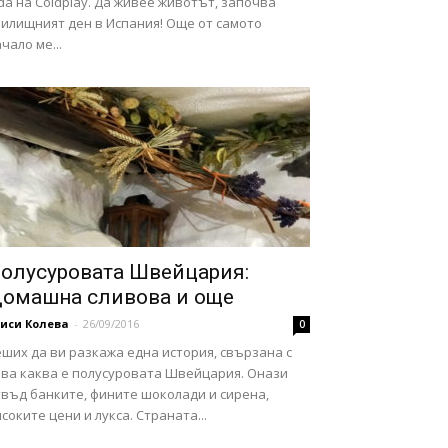
da на Coldplay. Да живее животът, започва
чилищният ден в Испания! Още от самото
чало ме...
олусуровата Швейцария:
омашна сливова и още
иси Колева
-
26/09/2016
0
ших да ви разкажа една история, свързана с
ова каква е полусуровата Швейцария. Онази
твъд банките, фините шоколади и сирена,
соките цени и лукса. Страната...