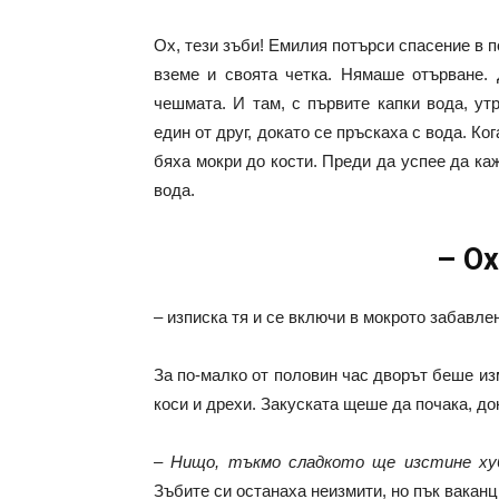
Ох, тези зъби! Емилия потърси спасение в п
вземе и своята четка. Нямаше отърване. 
чешмата. И там, с първите капки вода, ут
един от друг, докато се пръскаха с вода. Ко
бяха мокри до кости. Преди да успее да ка
вода.
– Ох
– изписка тя и се включи в мокрото забавле
За по-малко от половин час дворът беше изм
коси и дрехи. Закуската щеше да почака, до
– Нищо, тъкмо сладкото ще изстине ху
Зъбите си останаха неизмити, но пък вака