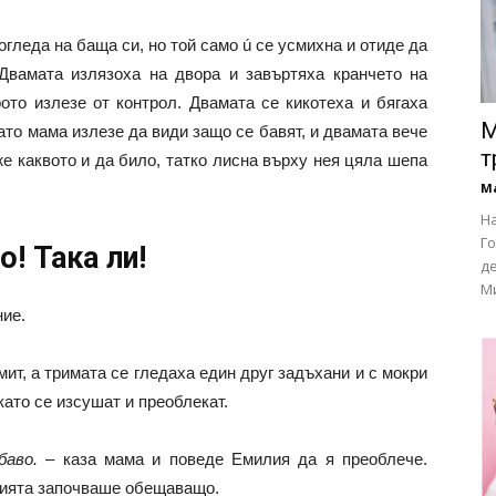
огледа на баща си, но той само ú се усмихна и отиде да
Двамата излязоха на двора и завъртяха кранчето на
рото излезе от контрол. Двамата се кикотеха и бягаха
М
гато мама излезе да види защо се бавят, и двамата вече
т
же каквото и да било, татко лисна върху нея цяла шепа
М
На
Го
о! Така ли!
де
Ми
ние.
ит, а тримата се гледаха един друг задъхани и с мокри
като се изсушат и преоблекат.
баво.
– каза мама и поведе Емилия да я преоблече.
нцията започваше обещаващо.