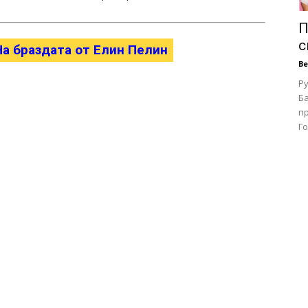
П
с
На браздата от Елин Пелин
В
Ру
Ба
п
Го