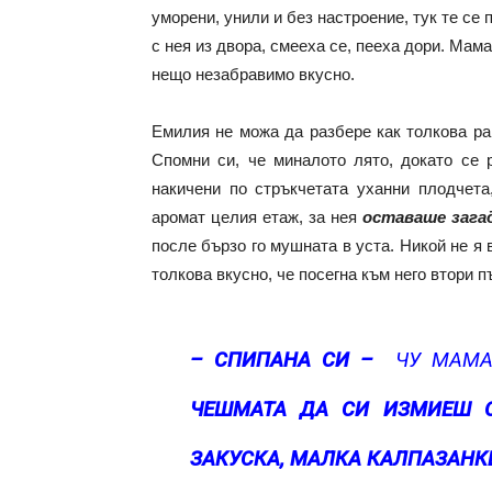
уморени, унили и без настроение, тук те се
с нея из двора, смееха се, пееха дори. Мам
нещо незабравимо вкусно.
Емилия не можа да разбере как толкова ра
Спомни си, че миналото лято, докато се 
накичени по стръкчетата уханни плодчета
аромат целия етаж, за нея
оставаше зага
после бързо го мушната в уста. Никой не я
толкова вкусно, че посегна към него втори пъ
– СПИПАНА СИ
–
ЧУ МАМА
ЧЕШМАТА ДА СИ ИЗМИЕШ О
ЗАКУСКА, МАЛКА КАЛПАЗАНКЕ