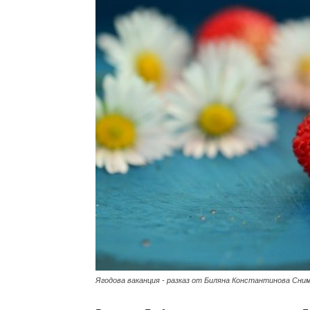
с
вкус
на
живот
Ягодова ваканция - разказ от Биляна Константинова Сни