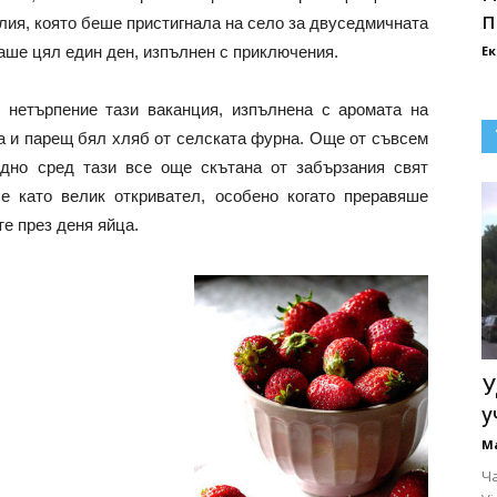
п
лия, която беше пристигнала на село за двуседмичната
маше цял един ден, изпълнен с приключения.
Е
 нетърпение тази ваканция, изпълнена с аромата на
ца и парещ бял хляб от селската фурна. Още от съвсем
дно сред тази все още скътана от забързания свят
е като велик откривател, особено когато преравяше
е през деня яйца.
У
у
М
Ча