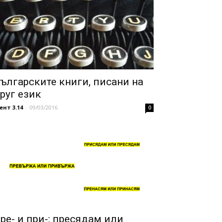
ългарските книги, писани на
руг език
ент 3.14
-
09/03/2016
0
ре- и при-: пресядам или