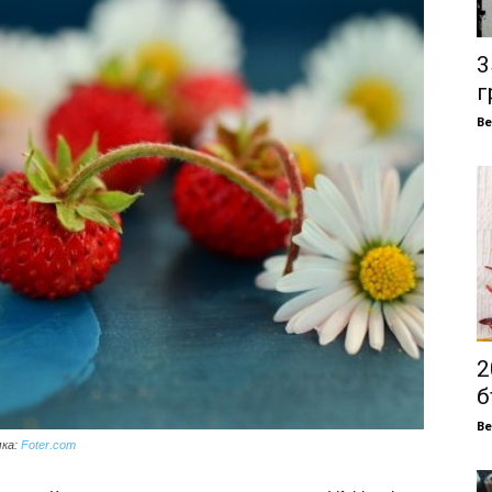
3
г
В
2
б
В
мка:
Foter.com