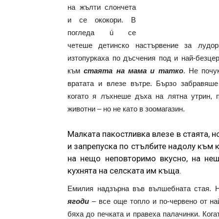
на жълти слончета
и се ококори. В
погледа ú се
четеше детинско настървение за лудор
изтопуркаха по дъсчения под и най-безце
към
стаята на мама и татко
. Не почу
вратата и влезе вътре. Бързо забравяше 
когато я лъхнеше дъха на лятна утрин, 
животни – но не като в зоомагазин.
Малката пакостливка влезе в стаята, н
и запрепуска по стълбите надолу към к
на нещо неповторимо вкусно, на нещ
кухнята на селската им къща.
Емилия надзърна във вълшебната стая. 
ягоди
– все още топло и по-червено от н
бяха до печката и правеха палачинки. Ког