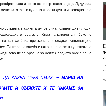
 преобразяваха и почти се превръщаха в деца. Лудуваха
а беше като фея в кухнята и всеки ден ги изненадваше с
но сутринта в кухнята им се бяха появили диви ягоди.
разхождаха в гората, си бяха направили цял букет с
, но как се бяха превърнали в сладко, изпълващо с
Е
дка
. Тя не се поколеба и натопи пръстче в купичката, а
ж
 видя, това не се броеше за беля! Сладкото обаче беше
Кр
т.
Е
в
п
 ДА КАЗВА ПРЕЗ СМЯХ.
–
МАРШ НА
го
ЧИТЕ И ЗЪБКИТЕ И ТЕ ЧАКАМЕ ЗА
!