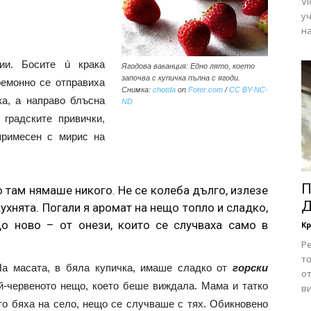
Vi
у
на
ии. Босите ú крака
Ягодова ваканция: Едно лято, което
започва с купичка пълна с ягоди.
ремонно се отправиха
Снимка:
chotda
on
Foter.com
/
CC BY-NC-
ка, а направо блъсна
ND
градските привички,
примесен с мирис на
П
о там нямаше никого. Не се колеба дълго, излезе
Д
ухнята. Погали я аромат на нещо топло и сладко,
о ново – от онези, които се случваха само в
Кр
Ре
т
На масата, в бяла купичка, имаше сладко от
горски
о
ай-червеното нещо, което беше виждала. Мама и татко
ви
ато бяха на село, нещо се случваше с тях. Обикновено