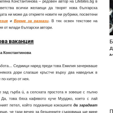
ляна Константинова – редовен автор на Lifebites.bg в
иветства всички желаещи да творят нова българска
цата ни може да откриете новите ни рубрики, посветени
езия
и
Време за разкази
. В тях освен текстове на
ия от млади български автори.
ова ваканция
Б
д
а Константинова
Аг
събота… Седмици наред преди това Емилия зачеркваше
онякога дори слагаше кръстче върху два наведнъж в
 по-хитро от нея.
 зад гърба ú, а селската простота я зовеше с пълно
. Да, това бяха кафявото куче Мурджо, което с лай
ният петел, който подканяше кокошките
да зарадват
П
еше, че тази вечер за безценните съкровища ще мине