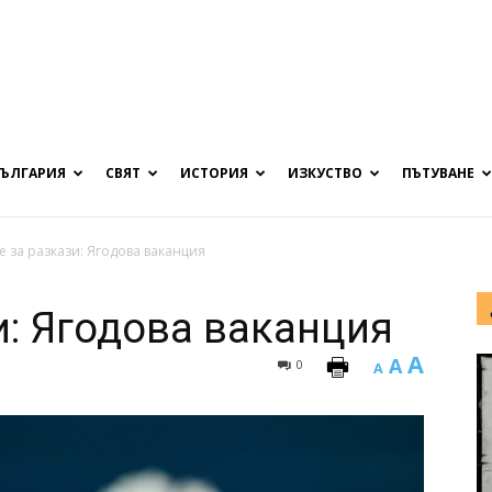
БЪЛГАРИЯ
СВЯТ
ИСТОРИЯ
ИЗКУСТВО
ПЪТУВАНЕ
 за разкази: Ягодова ваканция
и: Ягодова ваканция
A
A
0
A