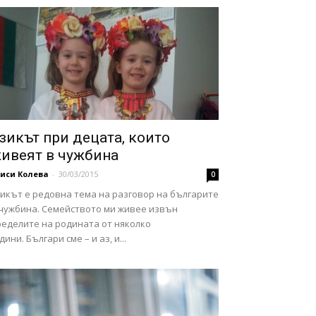
зикът при децата, които
ивеят в чужбина
иси Колева
-
30/03/2015
0
зикът е редовна тема на разговор на българите
 чужбина. Семейството ми живее извън
ределите на родината от няколко
дини. Българи сме – и аз, и...