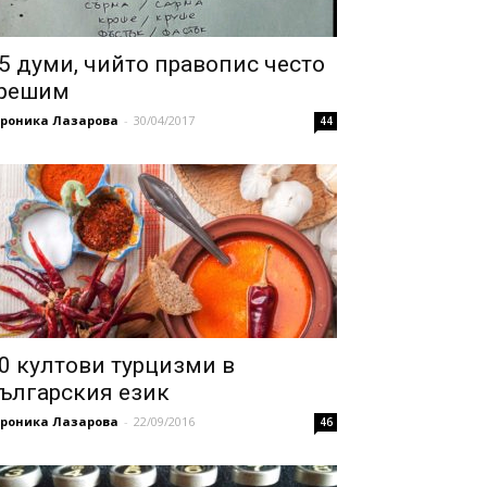
5 думи, чийто правопис често
решим
ероника Лазарова
-
30/04/2017
44
0 култови турцизми в
ългарския език
ероника Лазарова
-
22/09/2016
46