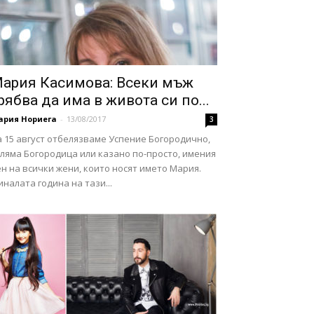
ария Касимова: Всеки мъж
рябва да има в живота си по...
ария Нориега
-
13/08/2017
3
 15 август отбелязваме Успение Богородично,
ляма Богородица или казано по-просто, имения
н на всички жени, които носят името Мария.
налата година на тази...