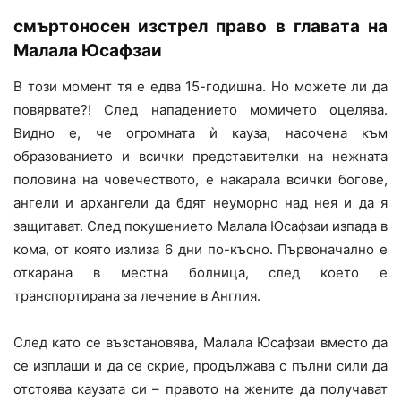
смъртоносен изстрел
право в главата на
Малала Юсафзаи
В този момент тя е едва 15-годишна. Но можете ли да
повярвате?! След нападението момичето оцелява.
Видно е, че огромната ѝ кауза, насочена към
образованието и всички представителки на нежната
половина на човечеството, е накарала всички богове,
ангели и архангели да бдят неуморно над нея и да я
защитават. След покушението Малала Юсафзаи изпада в
кома, от която излиза 6 дни по-късно. Първоначално е
откарана в местна болница, след което е
транспортирана за лечение в Англия.
След като се възстановява, Малала Юсафзаи вместо да
се изплаши и да се скрие, продължава с пълни сили да
отстоява каузата си – правото на жените да получават