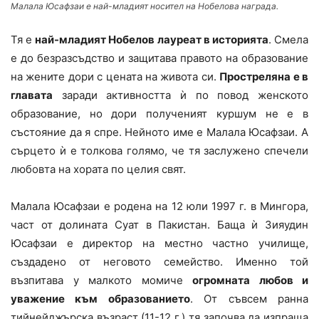
Малала Юсафзаи е най-младият носител на Нобелова награда.
Тя е
най-младият Нобелов лауреат в историята
. Смела
е до безразсъдство и защитава правото на образование
на жените дори с цената на живота си.
Простреляна е в
главата
заради активността ѝ по повод женското
образование, но дори полученият куршум не е в
състояние да я спре. Нейното име е Малала Юсафзаи. А
сърцето ѝ е толкова голямо, че тя заслужено спечели
любовта на хората по целия свят.
Малала Юсафзаи е родена на 12 юли 1997 г. в Мингора,
част от долината Суат в Пакистан. Баща ѝ Зияудин
Юсафзаи е директор на местно частно училище,
създадено от неговото семейство. Именно той
възпитава у малкото момиче
огромната любов и
уважение към образованието
. От съвсем ранна
тийнейджърска възраст (11-12 г.) тя започва да изпраща