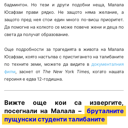
бадминтон. Но тези и други подобни неща, Малала
Юсафзаи прави рядко. Не защото няма желание, а
защото пред нея стои един много по-висш приоритет.
Да помогне на колкото се може повече жени и деца по
света да получат образование.
Още подробности за трагедията в живота на Малала
Юсафзаи, която настъпва с пристигането на талибаните
по техните земи, можете да видите в
документалния
филм
, заснет от
The
New
York
Times
,
когато нашата
героиня е едва 12-годишна.
Вижте още кои са извергите,
посегнали на Малала –
бруталните
пущунски студенти талибаните