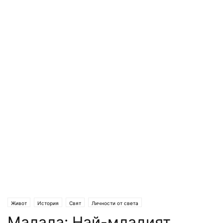
Живот
История
Свят
Личности от света
Малала: Най-младият