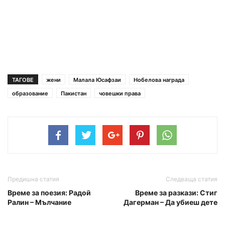
ТАГОВЕ
жени
Малала Юсафзаи
Нобелова награда
образование
Пакистан
човешки права
Предишна статия
Следваща статия
Време за поезия: Радой
Време за разкази: Стиг
Ралин – Мълчание
Дагерман – Да убиеш дете