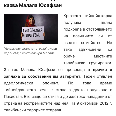
казва Малала Юсафзаи
Крехката тийнейджърка
получава пълна
подкрепа в отстояването
на позициите си от
своето семейство. Не
“Аз съм по-силна от страха”, гласи
така вдъхновени са
надписът, с който позира Малала.
обаче местните
талибански групировки.
За тях Малала Юсафзаи се превръща в
пречка и
заплаха за собствения им авторитет
. Техен отявлен
идеологически опонент. По това време
тийнейджърката вече е станала доста популярна в
Пакистан. Ето защо се стига и до жестоко нападение от
страна на екстремистите над нея. На 9 октомври 2012 г.
талибански терорист отправя