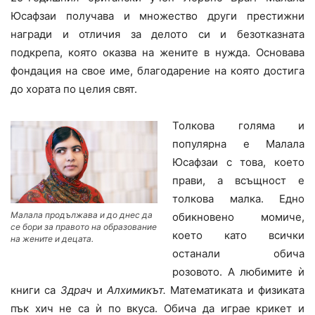
Юсафзаи получава и множество други престижни
награди и отличия за делото си и безотказната
подкрепа, която оказва на жените в нужда. Основава
фондация на свое име, благодарение на която достига
до хората по целия свят.
Толкова голяма и
популярна е Малала
Юсафзаи с това, което
прави, а всъщност е
толкова малка. Едно
Малала продължава и до днес да
обикновено момиче,
се бори за правото на образование
което като всички
на жените и децата.
останали обича
розовото. А любимите ѝ
книги са
Здрач
и
Алхимикът.
Математиката и физиката
пък хич не са ѝ по вкуса. Обича да играе крикет и