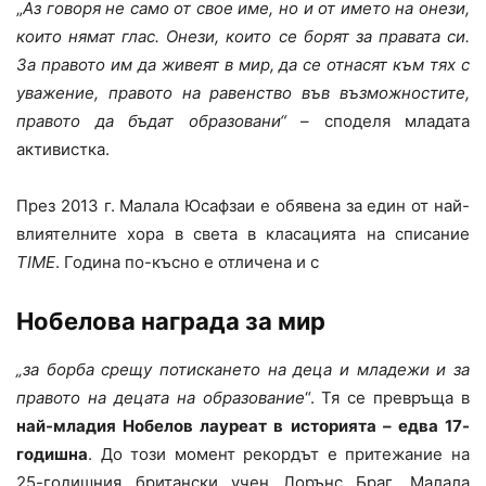
„
Аз говоря не само от свое име, но и от името на онези,
които нямат глас. Онези, които се борят за правата си.
За правото им да живеят в мир, да се отнасят към тях с
уважение, правото на равенство във възможностите,
правото да бъдат образовани“
– споделя младата
активистка.
През 2013 г. Малала Юсафзаи е обявена за един от най-
влиятелните хора в света в класацията на списание
TIME
. Година по-късно е отличена и с
Нобелова награда за мир
„за борба срещу потискането на деца и младежи и за
правото на децата на образование
“. Тя се превръща в
най-младия Нобелов лауреат в историята – едва 17-
годишна
. До този момент рекордът е притежание на
25-годишния британски учен Лорънс Браг. Малала