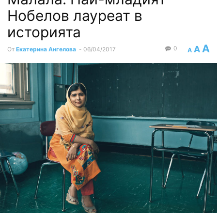
Нобелов лауреат в
историята
A
A
0
От
Екатерина Ангелова
-
06/04/2017
A