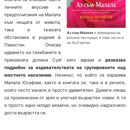
личните вкусове и
предпочитания на Малала
към нещата от живота,
така и тежката
Аз съм Малала
е преведена на
обстановка в родния ѝ
множество езици, в това число и
на български.
Пакистан. Описва
идването на талибаните в
приказната долина Суат като
зараза
и
разказва
подробно за издевателствата на групировките над
местното население
. Начинът, по който се изразява
Малала Юсафзаи, както в книгата си, така и в речите,
които често изнася, е просто удивителен. Думите сякаш
са произнесени от зрял и улегнал възрастен човек. А тя
е просто едно младо момиче, но очевидно надскочило
доста възрастта си.