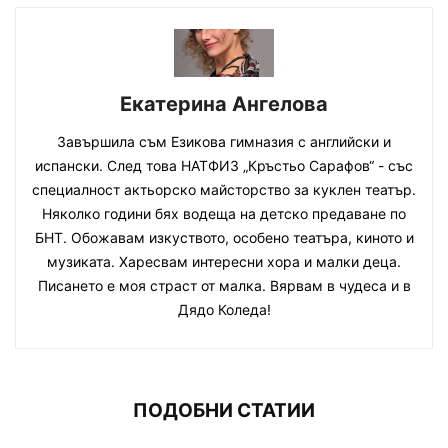
Екатерина Ангелова
Завършила съм Езикова гимназия с английски и
испански. След това НАТФИЗ „Кръстьо Сарафов“ - със
специалност актьорско майсторство за куклен театър.
Няколко години бях водеща на детско предаване по
БНТ. Обожавам изкуството, особено театъра, киното и
музиката. Харесвам интересни хора и малки деца.
Писането е моя страст от малка. Вярвам в чудеса и в
Дядо Коледа!
ПОДОБНИ СТАТИИ