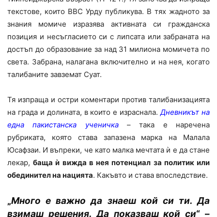
текстове, които BBC Урду публикува. В тях жадното за
знания момиче изразява активната си гражданска
позиция и несъгласието си с липсата или забраната на
достъп до образование за над 31 милиона момичета по
света. Забрана, налагана включително и на нея, когато
талибаните завземат Суат.
Тя изпраща и остри коментари против талибанизацията
на града и долината, в които е израснала.
Дневникът на
една пакистанска ученичка
– така е наречена
рубриката, която става запазена марка на Малала
Юсафзаи. И въпреки, че като малка мечтата ѝ е да стане
лекар,
баща ѝ вижда в нея потенциал за политик или
обединител на нацията
. Какъвто и става впоследствие.
„
Много е важно да знаеш кой си ти. Да
взимаш решения. Да показваш кой си
“ –