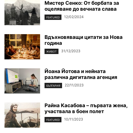
Мистер Сенко: От борбата за
оцеляване до вечната слава
12/02/2024
FEATURED
Вдъхновяващи цитати за Нова
година
31/12/2023
ЖИВОТ
Йоана Йотова и нейната
различна дигитална агенция
22/11/2023
БЪЛГАРИЯ
Райна Касабова – първата жена,
участвала в боен полет
10/11/2023
FEATURED