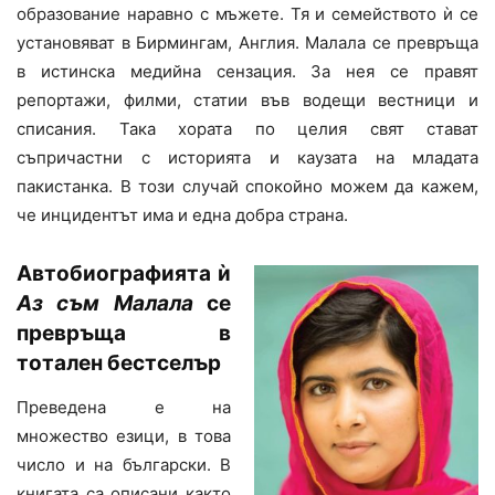
образование наравно с мъжете. Тя и семейството ѝ се
установяват в Бирмингам, Англия. Малала се превръща
в истинска медийна сензация. За нея се правят
репортажи, филми, статии във водещи вестници и
списания. Така хората по целия свят стават
съпричастни с историята и каузата на младата
пакистанка. В този случай спокойно можем да кажем,
че инцидентът има и една добра страна.
Автобиографията ѝ
Аз съм Малала
се
превръща в
тотален бестселър
Преведена е на
множество езици, в това
число и на български. В
книгата са описани както