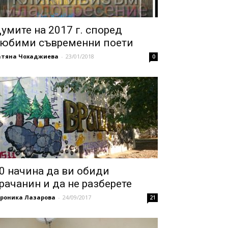
умите на 2017 г. според
юбими съвременни поети
атяна Чохаджиева
-
23/01/2018
0
0 начина да ви обиди
рачанин и да не разберете
ероника Лазарова
-
24/09/2017
21