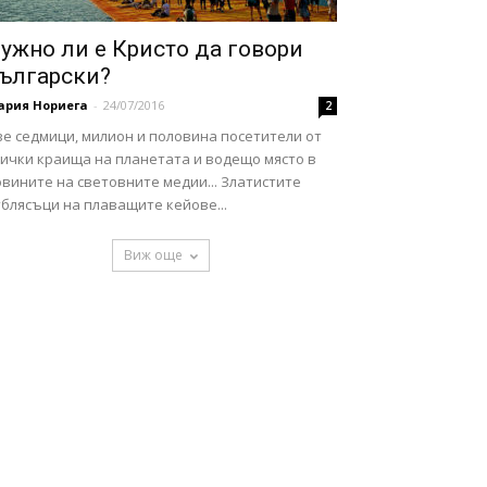
ужно ли е Кристо да говори
ългарски?
ария Нориега
-
24/07/2016
2
ве седмици, милион и половина посетители от
сички краища на планетата и водещо място в
вините на световните медии... Златистите
блясъци на плаващите кейове...
Виж още