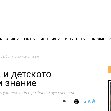
БЪЛГАРИЯ
СВЯТ
ИСТОРИЯ
ИЗКУСТВО
ПЪТУВАНЕ
о любопитство към знание
 и детското
м знание
о учител, който разбира и чува детето
A
A
0
A