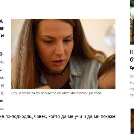
а,
ва
 и
К
й-
б
на
Кр
а.
В
на
ма
 и
чу
 е
Теди е открила призванието си като Монтесори учител.
съ
ия
на
 по-подходящ човек, който да ме учи и да ми покаже