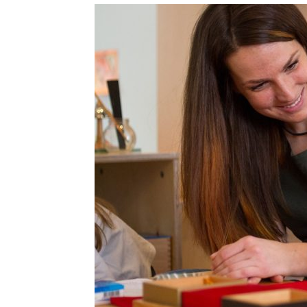
с
вкус
на
живот