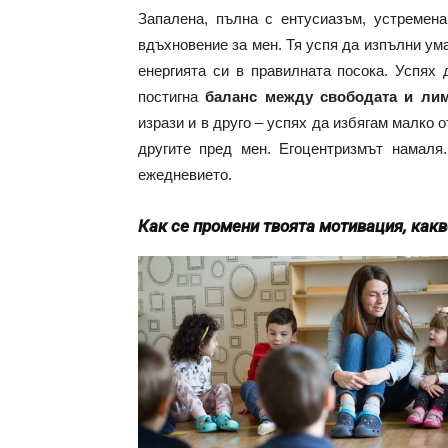
Запалена, пълна с ентусиазъм, устремена
вдъхновение за мен. Тя успя да изпълни ум
енергията си в правилната посока. Успях 
постигна
баланс между свободата и лим
изрази и в друго – успях да избягам малко 
другите пред мен. Егоцентризмът намал
ежедневието.
Как се промени твоята мотивация, какв