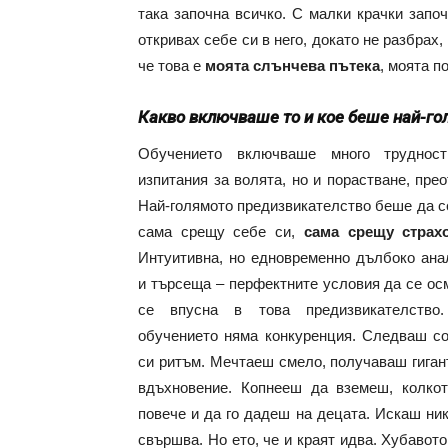
така започна всичко. С малки крачки запо
откривах себе си в него, докато не разбрах
че това е
моята слънчева пътека
, моята п
Какво включваше то и кое беше най-го
Обучението включваше много трудност
изпитания за волята, но и порастване, прео
Най-голямото предизвикателство беше да с
сама срещу себе си,
сама срещу страх
Интуитивна, но едновременно дълбоко ан
и търсеща – перфектните условия да се ос
се впусна в това предизвикателств
обучението няма конкуренция. Следваш с
си ритъм. Мечтаеш смело, получаваш гиган
вдъхновение. Копнееш да вземеш, колко
повече и да го дадеш на децата. Искаш ник
свършва. Но ето, че и краят идва. Хубавот