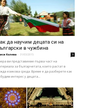
ак да научим децата си на
ългарски в чужбина
иси Колева
-
31/03/2015
0
чера ви представихме първа част на
териала за българчетата, които растат в
жда езикова среда. Време е да разберете как
будим интерес у децата...