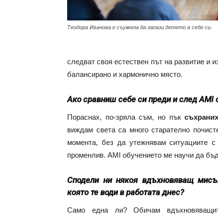
Теодора Иванова е съумяла да запази детето в себе си.
следват своя естествен път на развитие и и
балансирано и хармонично място.
Ако сравниш себе си преди и след AMI 
Пораснах, по-зряла съм, но пък
съхраних
виждам света са много старателно почист
момента, без да утежнявам ситуациите с
променлив. AMI обучението ме научи да бъд
Сподели ни някоя вдъхновяващ мисъ
която те води в работата днес?
Само една ли? Обичам вдъхновяващи