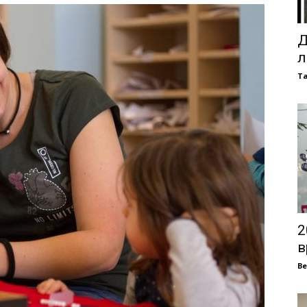
Д
л
Т
2
в
В