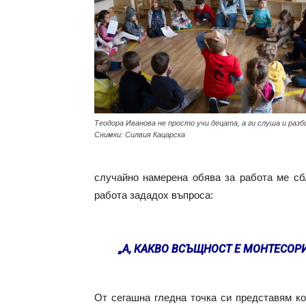
Теодора Иванова не просто учи децата, а ги слуша и разб
Снимки: Силвия Кацарска
случайно намерена обява за работа ме сб
работа зададох въпроса:
„А, КАКВО ВСЪЩНОСТ Е МОНТЕСОРИ
От сегашна гледна точка си представям ко