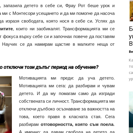
, запазила детето в себе си, Фрау Рот беше урок и
а ми с Монтесори усещането и да ми помогне да насоча
да изразя свободата, която нося в себе си. Успях да
Б
итите
, които ни заобикалят. Трансформацията ми се
у
от фокуса върху себе си и започнах повече да поставям
В
я. Научих се да намирам щастие в малките неща от
В
Ка
то
о отключи този дълъг период на обучение?
са
Мотивацията ми преди: да уча детето.
ур
Мотивацията ми сега: да разбирам и чувам
детето. И да му помагам само да изгради
собствената си личност. Трансформацията ми
отключи дълбоко осъзнаване за важността на
това, което правя в класната стая. Сега
разбирам
отговорността, която съм поела
.
А именно: да давам свобода на детето да