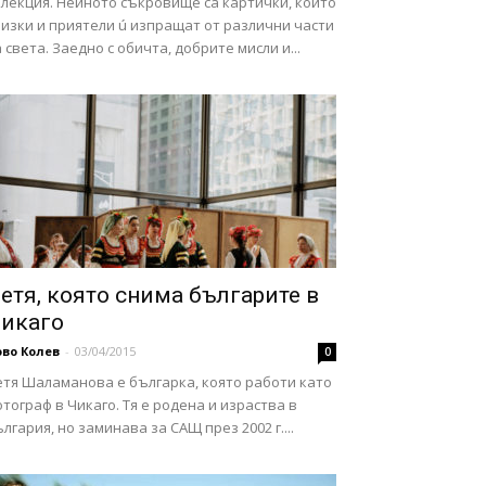
олекция. Нейното съкровище са картички, които
изки и приятели ú изпращат от различни части
 света. Заедно с обичта, добрите мисли и...
етя, която снима българите в
икаго
во Колев
-
03/04/2015
0
етя Шаламанова е българка, която работи като
тограф в Чикаго. Тя е родена и израства в
лгария, но заминава за САЩ през 2002 г....