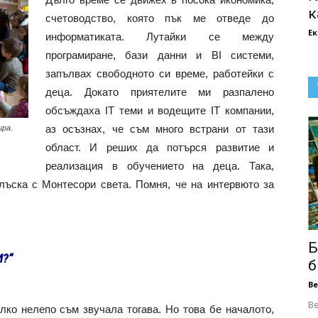
к
счетоводство, която пък ме отведе до
Е
информатиката. Лутайки се между
програмиране, бази данни и BI системи,
запълвах свободното си време, работейки с
деца. Докато приятелите ми разпалено
обсъждаха IT теми и водещите IT компании,
аз осъзнах, че съм много встрани от тази
ира.
област. И реших да потърся развитие и
реализация в обучението на деца. Така,
лъска с Монтесори света. Помня, че на интервюто за
Б
?“
б
В
В
лко нелепо съм звучала тогава. Но това бе началото,