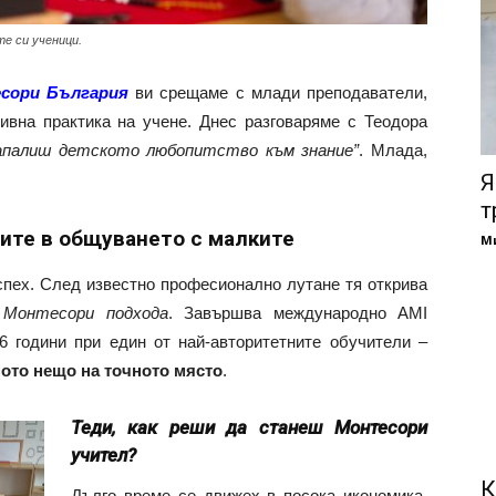
е си ученици.
сори България
ви срещаме с млади преподаватели,
ивна практика на учене. Днес разговаряме с Теодора
запалиш детското любопитство към знание”
. Млада,
Я
т
ите в общуването с малките
М
успех. След известно професионално лутане тя открива
з
Монтесори подхода
. Завършва международно AMI
6 години при един от най-авторитетните обучители –
ото нещо на точното място
.
Теди, как реши да станеш Монтесори
учител?
К
Дълго време се движех в посока икономика,