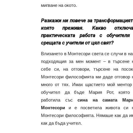
мигване на окото.
Разкажи ни повече за трансформацият
която преживя. Какво отключ
практическата работа с обучителя
срещата с учители от цял свят?
Влизането в Монтесори света се случи в на
подходящия за мен момент – в търсене 
себе си, на отговори, търсене на посок
Монтесори философията ми даде отговор 
много от тях. Имах щастието мой ментор
обучител да бъде Мария Рот, която
работила със
сина на самата Мар
Монтесори
и е посветила живота си 
Монтесори философията. Нямаше как да има
как да бъда учител.