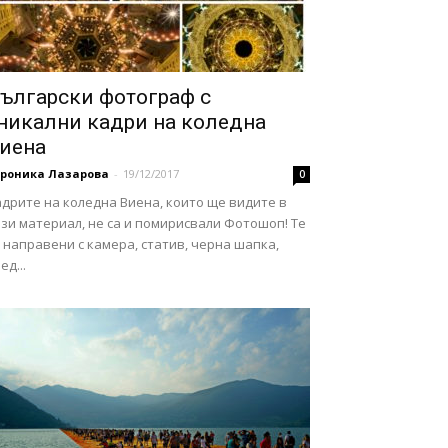
ългарски фотограф с
никални кадри на коледна
иена
ероника Лазарова
-
19/12/2017
0
дрите на коледна Виена, които ще видите в
зи материал, не са и помирисвали Фотошоп! Те
 направени с камера, статив, черна шапка,
ед...