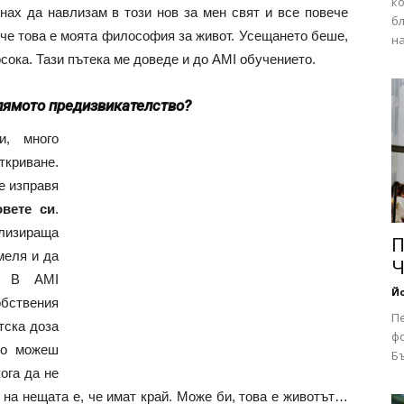
к
чнах да навлизам в този нов за мен свят и все повече
бл
, че това е моята философия за живот. Усещането беше,
на
осока. Тази пътека ме доведе и до AMI обучението.
лямото предизвикателство?
и, много
ткриване.
е изправя
овете си
.
ализираща
П
меля и да
Ч
о. В AMI
Йо
обствения
П
тска доза
фо
то можеш
Бъ
ога да не
о на нещата е, че имат край. Може би, това е животът…