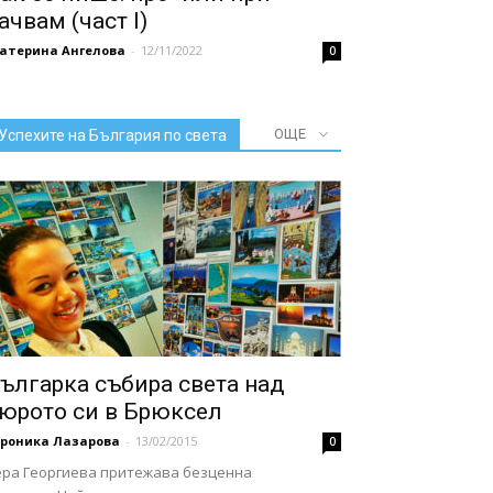
ачвам (част I)
катерина Ангелова
-
12/11/2022
0
ОЩЕ
Успехите на България по света
ългарка събира света над
юрото си в Брюксел
ероника Лазарова
-
13/02/2015
0
ера Георгиева притежава безценна