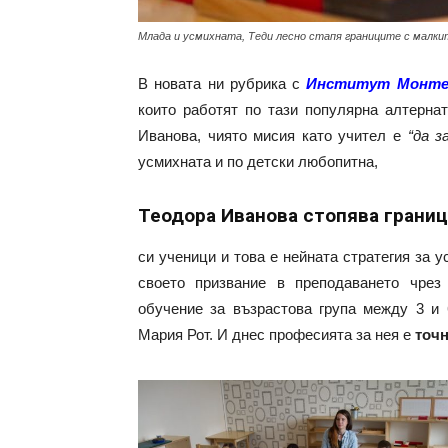
Млада и усмихната, Теди лесно стапя границите с малкит
В новата ни рубрика с
Институт Монте
които работят по тази популярна алтернат
Иванова, чиято мисия като учител е
“да 
усмихната и по детски любопитна,
Теодора Иванова стопява границ
си ученици и това е нейната стратегия за 
своето призвание в преподаването чре
обучение за възрастова група между 3 и 
Мария Рот. И днес професията за нея е
точн