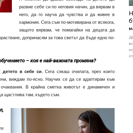
развие себе си по неговия начин, да вярвам в
Н
него, да го науча да чувства и да живее в
б
хармония. Сега съм по-мотивирана от всякога,
М
защото вярвам, че помагайки на децата да
Д
зрастване, допринасям за това светът да бъде едно по-
в
но
от
обучението – коя е най-важната промяна?
 детето в себе си
. Сега сякаш очилата, през които
ени, виждам по-ясно. Научих се да се адаптирам към
 очаквания. В крайна сметка животът е динамичен и
а щастлива там, където съм.
л,
те