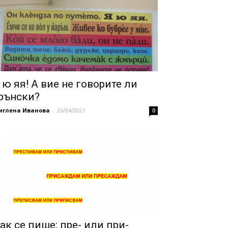
 ю яя! А вие не говорите ли
рънски?
иглена Иванова
-
26/04/2021
0
ак се пише: пре- или при-