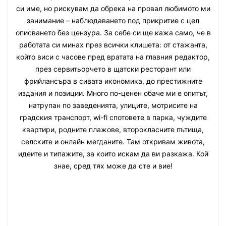
си име, но рискувам да обрека на провал любимото ми
занимание – наблюдаването под прикритие с цел
описването без цензура. За себе си ще кажа само, че в
работата си минах през всички клишета: от стажанта,
който виси с часове пред вратата на главния редактор,
през сервитьорчето в щатски ресторант или
фрийлансъра в сивата икономика, до престижните
издания и позиции. Много по-ценен обаче ми е опитът,
натрупан по заведенията, улиците, мотрисите на
градския транспорт, wi-fi спотовете в парка, чуждите
квартири, родните плажове, второкласните пътища,
селските и онлайн мегданите. Там откривам живота,
идеите и типажите, за които искам да ви разкажа. Кой
знае, сред тях може да сте и вие!