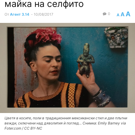
майка на селфито
A
A
0
От
Агент 3.14
-
10/08/2017
A
Цветя в косите, поли в традиционния мексикански стил и две плътни
вежди, сключени над дяволития ѝ поглед... Снимка: Emily Barney via
Foter.com / CC BY-NC