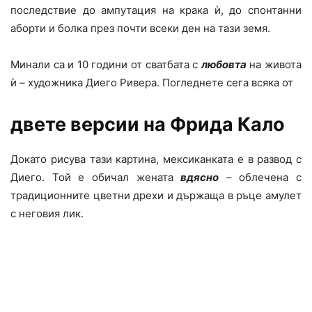
последствие до ампутация на крака ѝ, до спонтанни
аборти и болка през почти всеки ден на тази земя.
Минали са и 10 години от сватбата с
любовта
на живота
ѝ – художника Диего Ривера. Погледнете сега всяка от
двете версии на Фрида Кало
Докато рисува тази картина, мексиканката е в развод с
Диего. Той е обичал жената
вдясно
– облечена с
традиционните цветни дрехи и държаща в ръце амулет
с неговия лик.