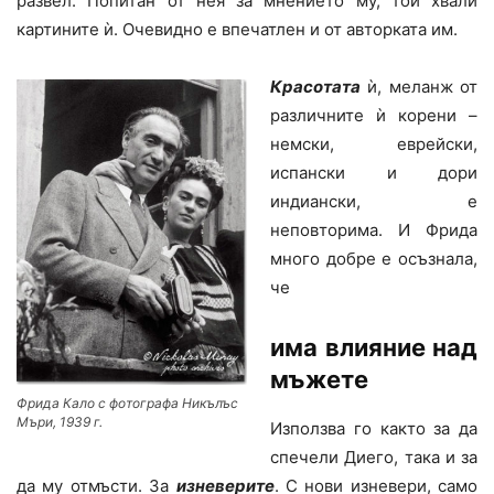
развел. Попитан от нея за мнението му, той хвали
картините ѝ. Очевидно е впечатлен и от авторката им.
Красотата
ѝ, меланж от
различните ѝ корени –
немски, еврейски,
испански и дори
индиански, е
неповторима. И Фрида
много добре е осъзнала,
че
има влияние над
мъжете
Фрида Кало с фотографа Никълъс
Мъри, 1939 г.
Използва го както за да
спечели Диего, така и за
да му отмъсти. За
изневерите
. С нови изневери, само