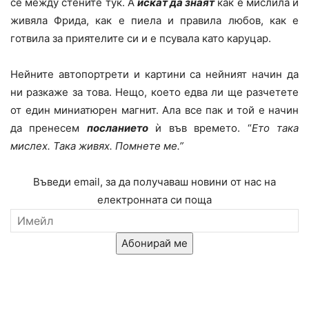
се между стените тук. А
искат да знаят
как е мислила и
живяла Фрида, как е пиела и правила любов, как е
готвила за приятелите си и е псувала като каруцар.
Нейните автопортрети и картини са нейният начин да
ни разкаже за това. Нещо, което едва ли ще разчетете
от един миниатюрен магнит. Ала все пак и той е начин
да пренесем
посланието
ѝ във времето. “
Ето така
мислех. Така живях. Помнете ме.”
Въведи email, за да получаваш новини от нас на
електронната си поща
Абонирай ме