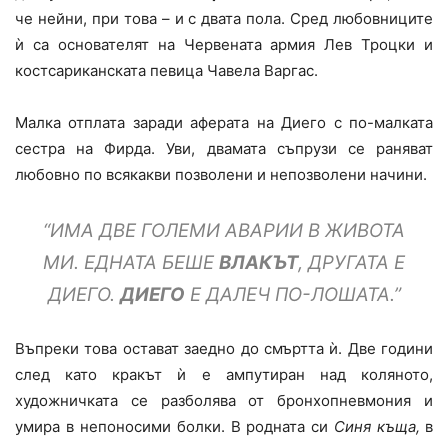
че нейни, при това – и с двата пола. Сред любовниците
ѝ са основателят на Червената армия Лев Троцки и
костсариканската певица Чавела Варгас.
Малка отплата заради аферата на Диего с по-малката
сестра на Фирда. Уви, двамата съпрузи се раняват
любовно по всякакви позволени и непозволени начини.
“ИМА ДВЕ ГОЛЕМИ АВАРИИ В ЖИВОТА
МИ. ЕДНАТА БЕШЕ
ВЛАКЪТ
, ДРУГАТА Е
ДИЕГО.
ДИЕГО
Е ДАЛЕЧ ПО-ЛОШАТА.”
Въпреки това остават заедно до смъртта ѝ. Две години
след като кракът ѝ е ампутиран над коляното,
художничката се разболява от бронхопневмония и
умира в непоносими болки. В родната си
Синя къща,
в