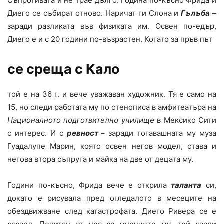
Съпротивата ѝ не трае дълго. Година по-късно Фрида и
Диего се събират отново. Наричат ги Слона и
Гълъба
–
заради разликата във физиката им. Освен по-едър,
Диего е и с 20 години по-възрастен. Когато за пръв път
се среща с Кало
той е на 36 г. и вече уважаван художник. Тя е само на
15, но следи работата му по стенописа в амфитеатъра на
Националното подготвително училище
в Мексико Сити
с интерес. И с
ревност
– заради тогавашната му муза
Гуадалупе Марин, която освен негов модел, става и
негова втора съпруга и майка на две от децата му.
Години по-късно, Фрида вече е открила
таланта
си,
докато е рисувала пред огледалото в месеците на
обездвижване след катастрофата. Диего Ривера се е