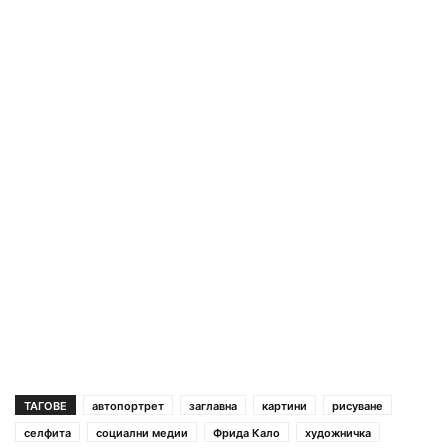
ТАГОВЕ
автопортрет
заглавна
картини
рисуване
селфита
социални медии
Фрида Кало
художничка