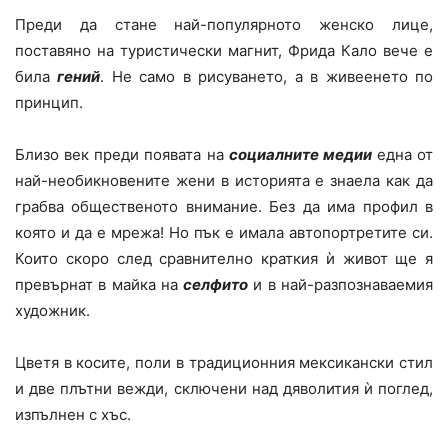
Преди да стане най-популярното женско лице,
поставяно на туристически магнит, Фрида Кало вече е
била
гений
. Не само в рисуването, а в живеенето по
принцип.
Близо век преди появата на
социалните медии
една от
най-необикновените жени в историята е знаела как да
грабва общественото внимание. Без да има профил в
която и да е мрежа! Но пък е имала автопортретите си.
Които скоро след сравнително краткия ѝ живот ще я
превърнат в майка на
селфито
и в най-разпознаваемия
художник.
Цветя в косите, поли в традиционния мексикански стил
и две плътни вежди, сключени над дяволития ѝ поглед,
изпълнен с хъс.