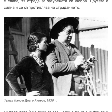
е слаба, тя страда за загубената си любов. Другата е
силна и се съпротивлява на страданието.
Фрида Кало и Диего Ривера, 1930 г.