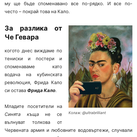
му ще бъде споменавано все по-рядко. И все по-
често – покрай това на Кало.
За разлика от
Че Гевара
когото днес виждаме по
тениски и постери и
споменаваме като
водача на кубинската
революция, Фрида Кало
си остава
Фрида Кало
.
Младите посетители на
Колаж: @ultrabrilliant
Синята къща
не се
вълнуват толкова от
Червената армия и любовните водовъртежи, случвали