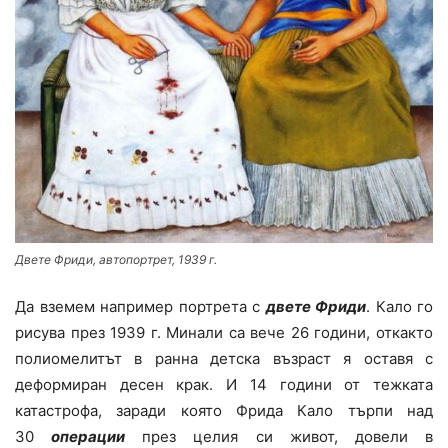
Двете Фриди, автопортрет, 1939 г.
Да вземем например портрета с
двете Фриди
. Кало го
рисува през 1939 г. Минали са вече 26 години, откакто
полиомелитът в ранна детска възраст я оставя с
деформиран десен крак. И 14 години от тежката
катастрофа, заради която Фрида Кало търпи над
30
операции
през целия си живот, довели в