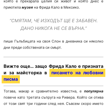
която е прекарала целия си живот и която днес е
приютила
музея
на Фрида Кало в Мексико.
“СМЯТАМ, ЧЕ ИЗХОДЪТ ЩЕ Е ЗАБАВЕН.
ДАНО НИКОГА НЕ СЕ ВЪРНА.”
пише Гълъбицата на своя Слон в дневника си няколко
дни преди собствената си смърт.
Вижте още… защо Фрида Кало е призната
и за майсторка в
писането на любовни
писма
Тогава, макар и сравнително известна, е
популярна
повече като третата съпруга на Ривера. Който си отива
от този свят три години след нея. Съвсем скоро името