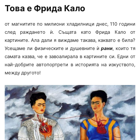
Това е Фрида Кало
от магнитите по милиони хладилници днес, 110 години
след раждането ѝ. Същата като Фрида Кало от
картините. Ала дали я виждаме такава, каквато е била?
Усещаме ли физическите и душевните ѝ
рани
, които тя
самата казва, че е завоалирала в картините си. Едни от
най-добрите автопортрети в историята на изкуството,
между другото!