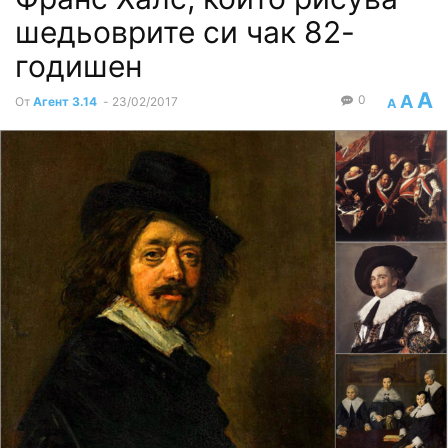
шедьоврите си чак 82-
годишен
A
A
0
От
Агент 3.14
-
23/02/2017
A