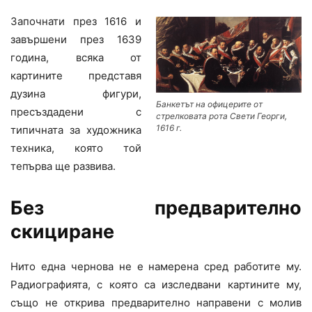
Започнати през 1616 и
завършени през 1639
година, всяка от
картините представя
дузина фигури,
Банкетът на офицерите от
пресъздадени с
стрелковата рота Свети Георги,
1616 г.
типичната за художника
техника, която той
тепърва ще развива.
Без предварително
скициране
Нито една чернова не е намерена сред работите му.
Радиографията, с която са изследвани картините му,
също не открива предварително направени с молив