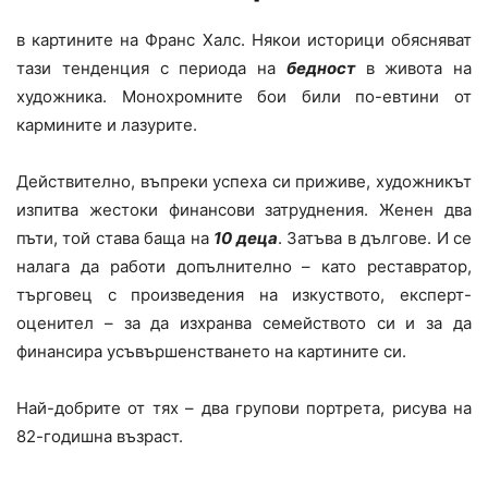
в картините на Франс Халс. Някои историци обясняват
тази тенденция с периода на
бедност
в живота на
художника. Монохромните бои били по-евтини от
кармините и лазурите.
Действително, въпреки успеха си приживе, художникът
изпитва жестоки финансови затруднения. Женен два
пъти, той става баща на
10 деца
. Затъва в дългове. И се
налага да работи допълнително – като реставратор,
търговец с произведения на изкуството, експерт-
оценител – за да изхранва семейството си и за да
финансира усъвършенстването на картините си.
Най-добрите от тях – два групови портрета, рисува на
82-годишна възраст.