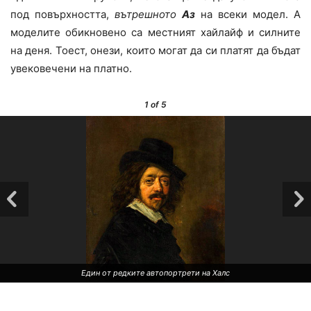
под повърхността,
вътрешното
Аз
на всеки модел. А
моделите обикновено са местният хайлайф и силните
на деня. Тоест, онези, които могат да си платят да бъдат
увековечени на платно.
1
of 5
Един от редките автопортрети на Халс