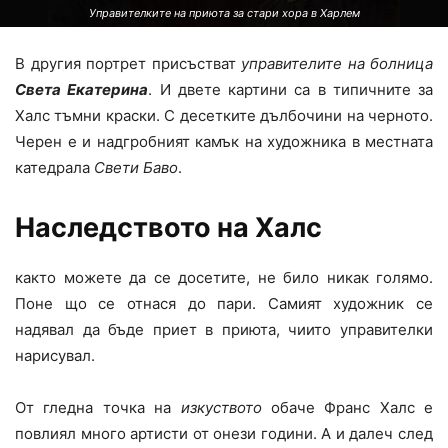
Управителките на приюта за стари хора в Харлем
В другия портрет присъстват
управителите на болница
Света Екатерина
. И двете картини са в типичните за
Халс тъмни краски. С десетките дълбочини на черното.
Черен е и надгробният камък на художника в местната
катедрала
Свети Баво
.
Наследството на Халс
както можете да се досетите, не било никак голямо.
Поне що се отнася до пари. Самият художник се
надявал да бъде приет в приюта, чиито управителки
нарисувал.
От гледна точка на
изкуството
обаче Франс Халс е
повлиял много артисти от онези години. А и далеч след