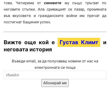
това. Четирима от
синовете
му също тръгват по
неговите стъпки. Ала сриващият се пазар, промяната
във вкусовете и гражданските войни им пречат да
постигнат бащиния успех.
Вижте още кой е
Густав Климт
и
неговата история
Въведи email, за да получаваш новини от нас на
електронната си поща
Абонирай ме