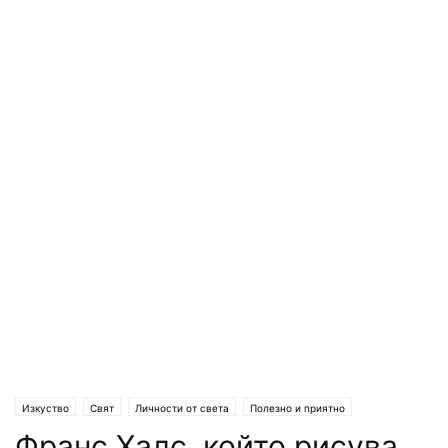
Изкуство
Свят
Личности от света
Полезно и приятно
Франс Халс, който рисува
Любопитно