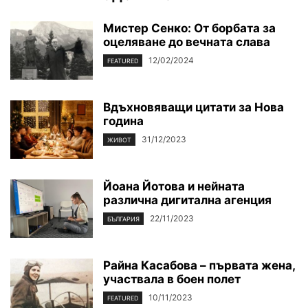
Мистер Сенко: От борбата за
оцеляване до вечната слава
12/02/2024
FEATURED
Вдъхновяващи цитати за Нова
година
31/12/2023
ЖИВОТ
Йоана Йотова и нейната
различна дигитална агенция
22/11/2023
БЪЛГАРИЯ
Райна Касабова – първата жена,
участвала в боен полет
10/11/2023
FEATURED