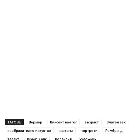
ТАГОВЕ
Вермер
Винсент ван Гог
възраст
Златен век
изобразително изкуство
картини
портрети
Рембранд
талант
Франс Халс
Холандия
художник