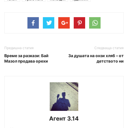
Предишна статия
Следваща статия
Време за разкази: Бай
За душата на онзи хляб – от
Мазол продава орехи
детството ни
Агент 3.14