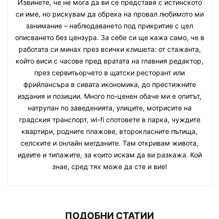
Извинете, че не мога да ви се представя с истинското
си име, но рискувам да обрека на провал любимото ми
занимание – наблюдаването под прикритие с цел
описването без цензура. За себе си ще кажа само, че в
работата си минах през всички клишета: от стажанта,
който виси с часове пред вратата на главния редактор,
през сервитьорчето в щатски ресторант или
фрийлансъра в сивата икономика, до престижните
издания и позиции. Много по-ценен обаче ми е опитът,
натрупан по заведенията, улиците, мотрисите на
градския транспорт, wi-fi спотовете в парка, чуждите
квартири, родните плажове, второкласните пътища,
селските и онлайн мегданите. Там откривам живота,
идеите и типажите, за които искам да ви разкажа. Кой
знае, сред тях може да сте и вие!
ПОДОБНИ СТАТИИ