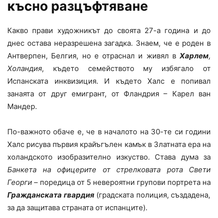
късно разцъфтяване
Какво прави художникът до своята 27-а година и до
днес остава неразрешена загадка. Знаем, че е роден в
Антверпен, Белгия, но е отраснал и живял в
Харлем
,
Холандия
, където семейството му избягало от
Испанската инквизиция. И където Халс е попивал
занаята от друг емигрант, от Фландрия – Карел ван
Мандер.
По-важното обаче е, че в началото на 30-те си години
Халс рисува първия крайъгълен камък в Златната ера на
холандското изобразително изкуство. Става дума за
Банкета на офицерите от стрелковата рота Св
ети
Георги
– поредица от 5 невероятни групови портрета на
Гражданската гвардия
(градската полиция, създадена,
за да защитава страната от испанците).