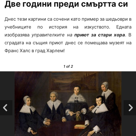
Две години преди смъртта си
Днес тези картини са сочени като пример за шедьоври в
учебниците по история на изкуството. Едната
изобразява
управителките на
приют за стари хора
. В
сградата на същия приют днес се помещава музеят на
Франс Халс в град Харлем!
1
of 2