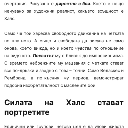
очертания. Рисувано е
директно с бои
. Което е нещо
нечувано за художник реалист, какъвто всъщност е
Халс.
Само че той харесва свободното движение на четката
по платното. А също и свободата да рисува не само
онова, което вижда, но и което
чувства
по отношение
на видяното.
Похватът
му е близък до импресионизма.
С времето небрежните му мацвания с четката стават
все по-дръзки и заедно с това – точни. Само Веласкес и
Рембранд, в по-късния му период, демонстрират
подобна изобретателност с маслените бои.
Силата на Халс стават
портретите
Единични или групови, негова цел е да улови живота