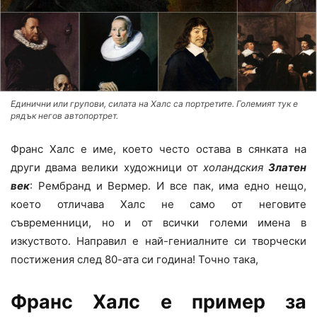
Единични или групови, силата на Халс са портретите. Големият тук е
рядък негов автопортрет.
Франс Халс е име, което често остава в сянката на
други двама велики художници от
холандския
Златен
век
: Рембранд и Вермер. И все пак, има едно нещо,
което отличава Халс не само от неговите
съвременници, но и от всички големи имена в
изкуството. Направил е най-гениалните си творчески
постижения след 80-ата си година! Точно така,
Франс Халс е пример за