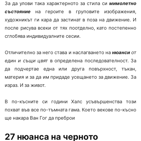
За да улови така характерното за стила си
мимолетно
състояние
на героите в груповите изображения,
художникът ги кара да застинат в поза на движение. И
после рисува всеки от тях поотделно, като постепенно
сглобява индивидуалните сесии.
Отличително за него става и наслагването на
нюанси
от
един и същи цвят
в определена последователност. За
да подчертае една или друга повърхност, тъкан,
материя и за да им придаде усещането за движение. За
израз. И за живот.
В по-късните си години Халс усъвършенства този
похват във все по-тъмната гама. Което векове по-късно
ще накара Ван Гог да преброи
27 нюанса на черното