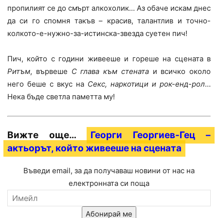
пропилият се до смърт алкохолик… Аз обаче искам днес
да си го спомня такъв – красив, талантлив и точно-
колкото-е-нужно-за-истинска-звезда суетен пич!
Пич, който с години живееше и гореше на сцената в
Ритъм
, вървеше
С глава към стената
и всичко около
него беше с вкус на
Секс, наркотици и рок-енд-рол
…
Нека бъде светла паметта му!
Вижте още…
Георги Георгиев-Гец –
актьорът, който живееше на сцената
Въведи email, за да получаваш новини от нас на
електронната си поща
Абонирай ме