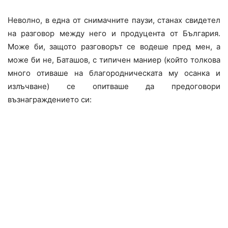
Неволно, в една от снимачните паузи, станах свидетел
на разговор между него и продуцентa от България.
Може би, защото разговорът се водеше пред мен, а
може би не, Баташов, с типичен маниер (който толкова
много отиваше на благородническата му осанка и
излъчване) се опитваше да предоговори
възнаграждението си: