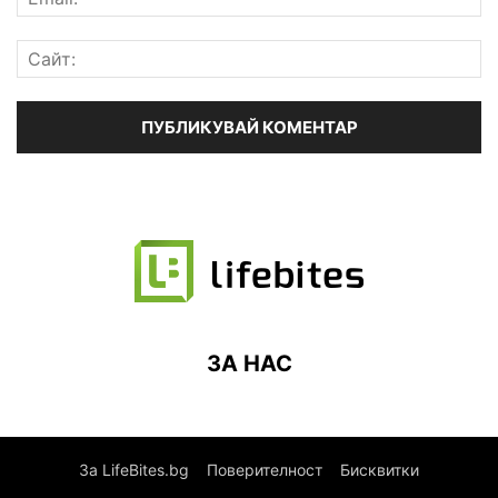
ЗА НАС
За LifeBites.bg
Поверителност
Бисквитки