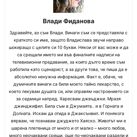
Влади Фиданова
Здравейте, аз съм Влади. Винаги съм се представяла с
краткото си име, защото Владислава звучи направо
шокиращо с целите си 10 букви. Някои от вас може и да
са срещали името ми във финалните надписи на
телевизионни предавания, за които дълго време съм
работила като сценарист, а за други това, че пиша да е
абсолютно ненужна информация. Факт е, обаче, че
думичките винаги са били моето тайно лекарство, с
което лекувам душата си, или оправям настроението си
за седмици напред. Харесвам джвъджки. Мразя
джинджифил. Била съм в Джумаята.. и в Горната и
Долната. Искам да отида в Джаксънвил. И понякога
вярвам, че познавам джуджето Хаяско. Животът ми е
шарена плетеница от много и от малко – много любов,
много неочаквани срещи, още по-неочаквани раздели и