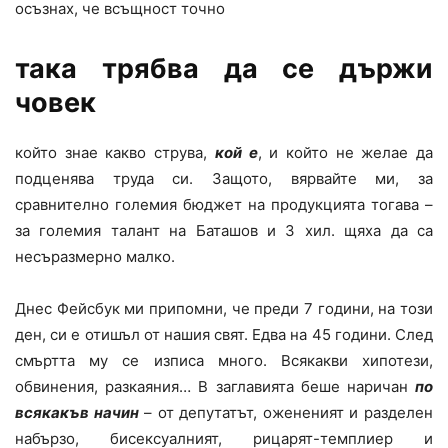
осъзнах, че всъщност точно
така трябва да се държи
човек
който знае какво струва,
кой е
, и който не желае да
подценява труда си. Защото, вярвайте ми, за
сравнително големия бюджет на продукцията тогава –
за големия талант на Баташов и 3 хил. щяха да са
несъразмерно малко.
Днес Фейсбук ми припомни, че преди 7 години, на този
ден, си е отишъл от нашия свят. Едва на 45 години. След
смъртта му се изписа много. Всякакви хипотези,
обвинения, разкаяния… В заглавията беше наричан
по
всякакъв начи
н
– от депутатът, ожененият и разделен
набързо, бисексуалният, рицарят-темплиер и