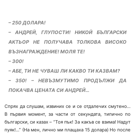
–
250 ДОЛАРА!
–
АНДРЕЙ, ГЛУПОСТИ! НИКОЙ БЪЛГАРСКИ
АКТЬОР НЕ ПОЛУЧАВА ТОЛКОВА ВИСОКО
ВЪЗНАГРАЖДЕНИЕ! МОЛЯ ТЕ!
–
300!
–
АБЕ, ТИ НЕ ЧУВАШ ЛИ КАКВО ТИ КАЗВАМ?
– 350!
– НЕВЪЗМУТИМО ПРОДЪЛЖИ ДА
ПОКАЧВА ЦЕНАТА СИ АНДРЕЙ…
Спрях да слушам, извиних се и се отдалечих смутено…
В първия момент, за части от секундата, типично по
български, си казах – “Тоя пък! За какъв се взима! Надут
пуяк!…” (На мен, лично ми плащаха 15 долара) Но после