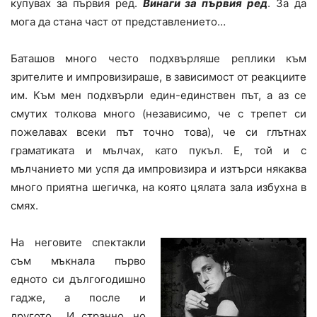
купувах за първия ред.
Винаги за първия ред
. За да
мога да стана част от представлението…
Баташов много често подхвърляше реплики към
зрителите и импровизираше, в зависимост от реакциите
им. Към мен подхвърли един-единствен път, а аз се
смутих толкова много (независимо, че с трепет си
пожелавах всеки път точно това), че си глътнах
граматиката и мълчах, като пукъл. Е, той и с
мълчанието ми успя да импровизира и изтърси някаква
много приятна шегичка, на която цялата зала избухна в
смях.
На неговите спектакли
съм мъкнала първо
едното си дългогодишно
гадже, а после и
другото… И странно, но