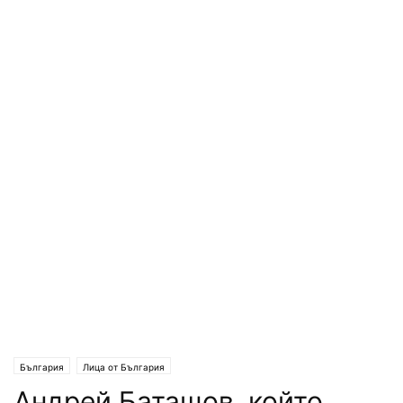
България
Лица от България
Андрей Баташов, който