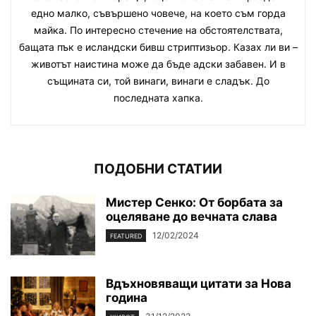
едно малко, съвършено човече, на което съм горда
майка. По интересно стечение на обстоятелствата,
бащата пък е исландски бивш стриптизьор. Казах ли ви –
животът наистина може да бъде адски забавен. И в
същината си, той винаги, винаги е сладък. До
последната хапка.
ПОДОБНИ СТАТИИ
Мистер Сенко: От борбата за
оцеляване до вечната слава
12/02/2024
FEATURED
Вдъхновяващи цитати за Нова
година