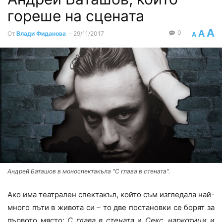
гореше на сцената
A
A
0
От
Влади Фиданова
-
29/11/2017
A
Андрей Баташов в моноспектакъла "С глава в стената".
Ако има театрален спектакъл, който съм изгледала най-
много пъти в живота си – то две постановки се борят за
първото място:
С глава в стената
и
Секс, наркотици и