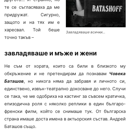
те се съгласяваха да ме
придружат. Сигурно,
защото и на тях им е
харесвал. Той беше
Завладяваше всички…
точно такъв –
завладяваше и мъже и жени
Не съм от хората, които са били в близкото му
обкръжение и не претендирам да познавам
Човека
Баташов
, но никога няма да забравя и личното си,
единствено, извън-театрално докосване до него. Случи
се така, че ме одобриха на кастинг за съвсем кратичка,
епизодична роля с няколко реплики в един българо-
френски филм, който се снимаше тук. От българска
страна имаше доста имена в актьорския състав. Андрей
Баташов също.