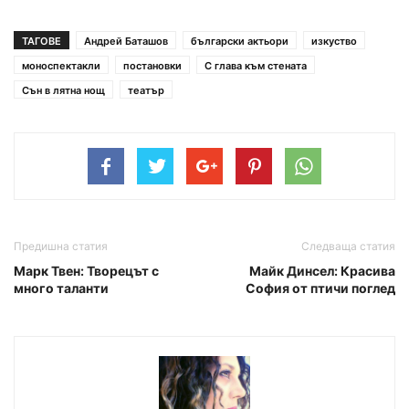
ТАГОВЕ
Андрей Баташов
български актьори
изкуство
моноспектакли
постановки
С глава към стената
Сън в лятна нощ
театър
Предишна статия
Следваща статия
Марк Твен: Творецът с
Майк Динсел: Красива
много таланти
София от птичи поглед