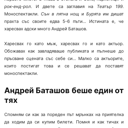
рок-енд-рол
. И двете са заглавия на
Театър 199
.
Моноспектакли.
Сън в лятна нощ
и
Бурята
им дишат
прахта със своите едва 5-6 пъти… Истината е, че
харесвах адски много Андрей Баташов.
Харесвах го като мъж, харесвах го и като актьор.
Обожавах как завладяваше публиката и пълнеше до
пръсване сцената със себе си… Малко са актьорите,
които постигат това и се решават да поставят
моноспектакли.
Андрей Баташов беше един от
тях
Спомням си как за пореден път мрънках на приятелка
да ходим да си купим билети. Помня и как тичах и