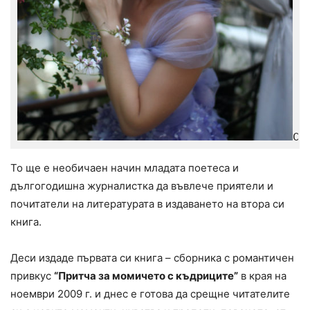
Сн
То ще е необичаен начин младата поетеса и
дългогодишна журналистка да въвлече приятели и
почитатели на литературата в издаването на втора си
книга.
Деси издаде първата си книга – сборника с романтичен
привкус
“Притча за момичето с къдриците”
в края на
ноември 2009 г. и днес е готова да срещне читателите