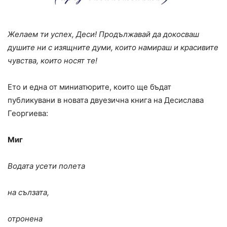
Желаем ти успех, Деси! Продължавай да докосваш
душите ни с изящните думи, които намираш и красивите
чувства, които носят те!
Ето и една от миниатюрите, които ще бъдат
публикувани в новата двуезична книга на Десислава
Георгиева:
Миг
Водата усети полета
на сълзата,
отронена