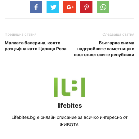
Предишна статия
Следваща статия
Малката балерина, която
Българка снима
разцъфна като Царица Роза
надгробните паметници в
постсъветските републики
lifebites
Lifebites.bg е онлайн списание за всичко интересно от
ЖИВОТА.