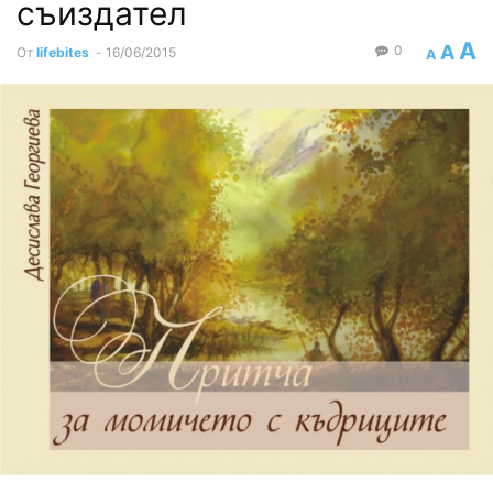
съиздател
A
A
0
От
lifebites
-
16/06/2015
A