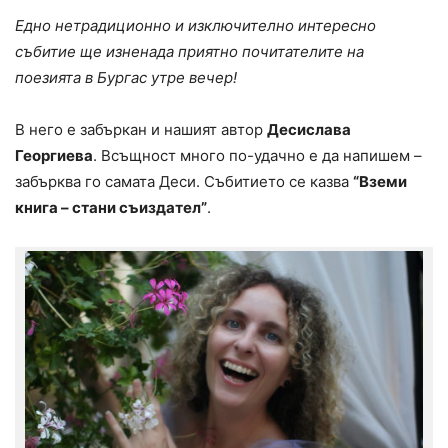
Едно нетрадиционно и изключително интересно
събитие ще изненада приятно почитателите на
поезията в Бургас утре вечер!
В него е забъркан и нашият автор
Десислава
Георгиева
. Всъщност много по-удачно е да напишем –
забърква го самата Деси. Събитието се казва
“Вземи
книга – стани съиздател”
.