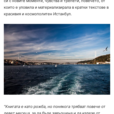
си с новите моменти, чувства и трепети, повечето, от
които е уловила и материализирала в кратки текстове в
красивия и космополитен Истанбул.
“Книгата е като рожба, но понякога трябват повече от
девет месеца, за да бъде завършена и да излезе от