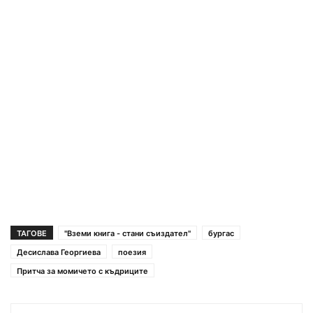
ТАГОВЕ
"Вземи книга - стани съиздател"
бургас
Десислава Георгиева
поезия
Притча за момичето с къдриците