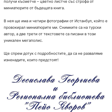
получи късметче – цветно листче със строфа от
миниатюрите от бъдещата книга.
В нея ще има и четири фотографии от Истанбул, който е
провокирал миниатюрите ми. Снимките са на турски
автор, а две трети от текстовете са писани в този
уникален мегаполис.
Ще спрем дотук с подробностите, да са не разваляме
изненадите, които предстоят!