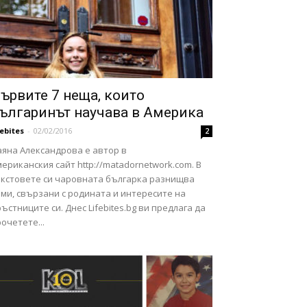
ървите 7 неща, които
ългаринът научава в Америка
febites
-
02/02/2016
2
аяна Александрова е автор в
ериканския сайт http://matadornetwork.com. В
екстовете си чаровната българка разнищва
ми, свързани с родината и интересите на
ъстниците си. Днес Lifebites.bg ви предлага да
очетете...