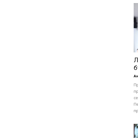
Л
б
А
П
пр
се
Пе
пр