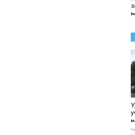
з
В
У
у
М
Ча