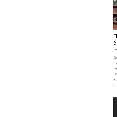
П
б
li
Д
ам
т
те
вр
пр