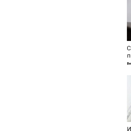
С
п
В
И