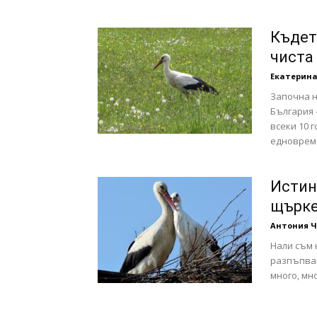
с
Къдет
чиста
Екатерина
вкус
Започна н
България 
всеки 10 
едновреме
на
Истин
щърк
Антония Ч
живот
Нали съм 
разпъпван
много, мно