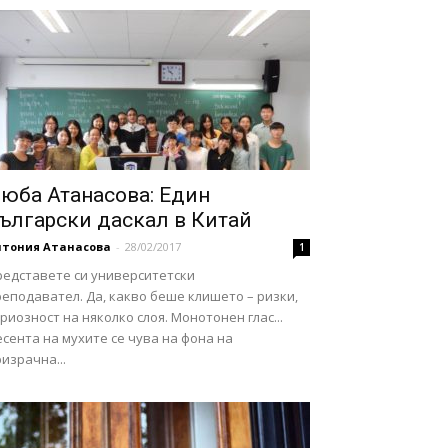
юба Атанасова: Един
ългарски даскал в Китай
нтония Атанасова
-
28/02/2017
1
редставете си университетски
еподавател. Да, какво беше клишето – ризки,
риозност на няколко слоя. Монотонен глас...
сента на мухите се чува на фона на
израчна...