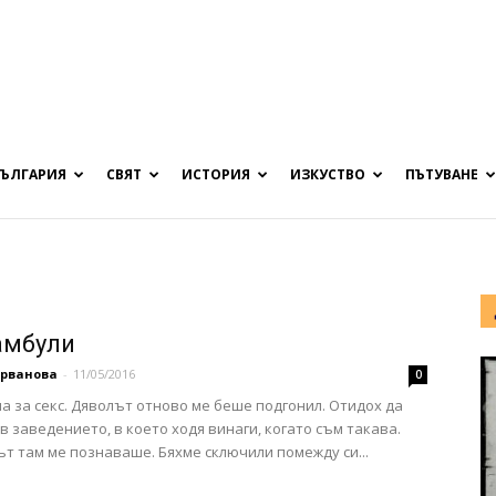
БЪЛГАРИЯ
СВЯТ
ИСТОРИЯ
ИЗКУСТВО
ПЪТУВАНЕ
амбули
арванова
-
11/05/2016
0
ла за секс. Дяволът отново ме беше подгонил. Отидох да
в заведението, в което ходя винаги, когато съм такава.
т там ме познаваше. Бяхме сключили помежду си...