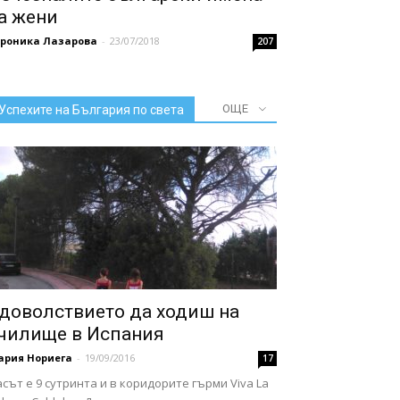
а жени
ероника Лазарова
-
23/07/2018
207
ОЩЕ
Успехите на България по света
доволствието да ходиш на
чилище в Испания
ария Нориега
-
19/09/2016
17
сът е 9 сутринта и в коридорите гърми Viva La