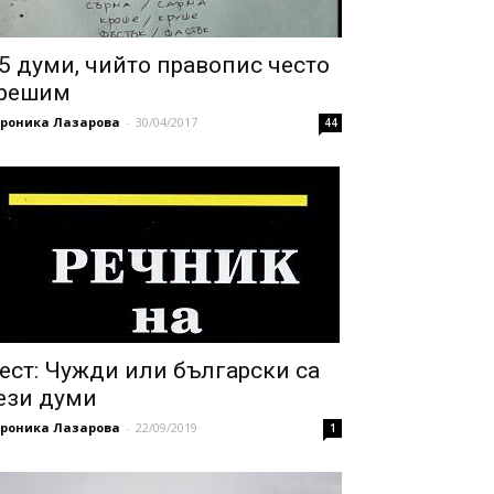
5 думи, чийто правопис често
решим
ероника Лазарова
-
30/04/2017
44
ест: Чужди или български са
ези думи
ероника Лазарова
-
22/09/2019
1