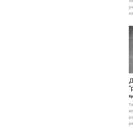
Vi
у
на
Д
“
Кр
То
и
ра
ре