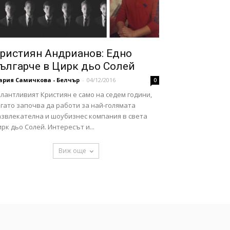
ристиян Андрианов: Едно
ългарче в Цирк дьо Солей
ария Самичкова - Белчър
-
04/12/2016
0
лантливият Кристиян е само на седем години,
гато започва да работи за най-голямата
азвлекателна и шоубизнес компания в света
рк дьо Солей. Интересът и...
Виж още