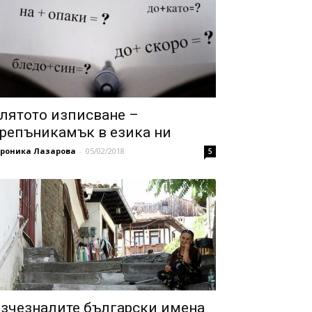
лятото изписване –
репъникамък в езика ни
ероника Лазарова
-
05/02/2018
5
зчезналите български имена