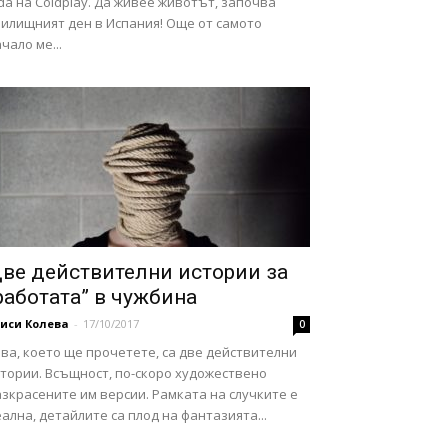
da на Coldplay. Да живее животът, започва
чилищният ден в Испания! Още от самото
чало ме...
ве действителни истории за
работата” в чужбина
иси Колева
-
17/10/2017
0
ва, което ще прочетете, са две действителни
стории. Всъщност, по-скоро художествено
зкрасените им версии. Рамката на случките е
ална, детайлите са плод на фантазията...