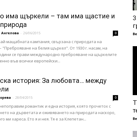
о има щъркели – там има щастие и
3
 природа
г
 Ангелова
-
26/06/2015
0
В
ай-мащабната кампания, свързана с природата на
– "Преброяване на белия щъркел". От 1930 г. насам, на
години се прави международно преброяване на щъркелите
нно във всички европейски...
ска история: За любовта… между
ели
орева
-
28/04/2015
0
Т
непоправим романтик и една история, която прочетох с
т
ето на дърветата и оживяването на природата наскоро,
го ми хареса. Ето я и нея. Тя е за Клепетан...
В