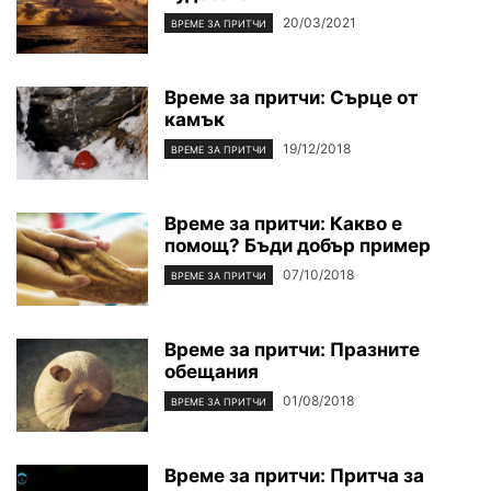
20/03/2021
ВРЕМЕ ЗА ПРИТЧИ
Време за притчи: Сърце от
камък
19/12/2018
ВРЕМЕ ЗА ПРИТЧИ
Време за притчи: Какво е
помощ? Бъди добър пример
07/10/2018
ВРЕМЕ ЗА ПРИТЧИ
Време за притчи: Празните
обещания
01/08/2018
ВРЕМЕ ЗА ПРИТЧИ
Време за притчи: Притча за