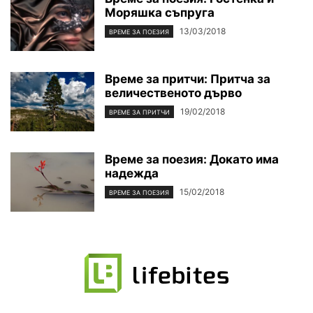
Моряшка съпруга
13/03/2018
ВРЕМЕ ЗА ПОЕЗИЯ
Време за притчи: Притча за
величественото дърво
19/02/2018
ВРЕМЕ ЗА ПРИТЧИ
Време за поезия: Докато има
надежда
15/02/2018
ВРЕМЕ ЗА ПОЕЗИЯ