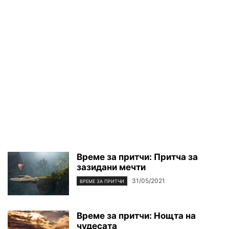
Време за притчи: Притча за
зазидани мечти
31/05/2021
ВРЕМЕ ЗА ПРИТЧИ
Време за притчи: Нощта на
чудесата