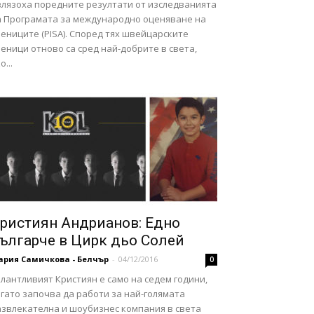
злязоха поредните резултати от изследванията
а Програмата за международно оценяване на
ениците (PISA). Според тях швейцарските
еници отново са сред най-добрите в света,
о...
ристиян Андрианов: Едно
ългарче в Цирк дьо Солей
ария Самичкова - Белчър
-
04/12/2016
0
лантливият Кристиян е само на седем години,
гато започва да работи за най-голямата
азвлекателна и шоубизнес компания в света