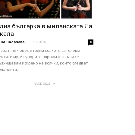
дна българка в миланската Ла
кала
нна Палазова
-
19/06/2016
0
зват, че човек е голям колкото са големи
чтите му. Аз упорито вярвам в това и се
ъзхищавам искрено на всички, които следват
ланията...
Виж още