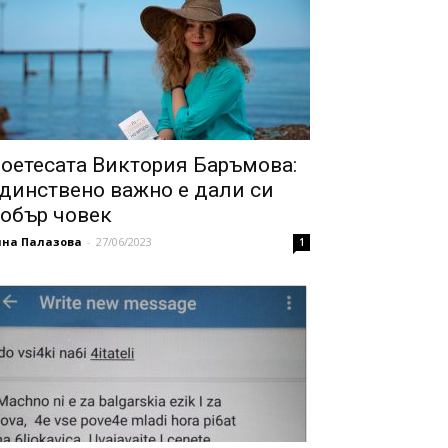
оетесата Виктория Баръмова:
динствено важно е дали си
обър човек
нна Палазова
-
27/06/2023
1