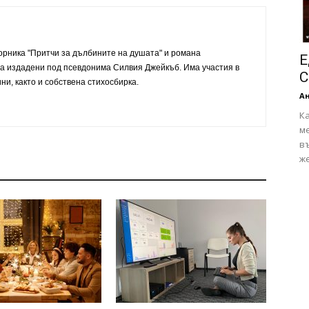
орника "Притчи за дълбините на душата" и романа
Е
 са издадени под псевдонима Силвия Джейкъб. Има участия в
С
ни, както и собствена стихосбирка.
А
Ка
ме
в
же