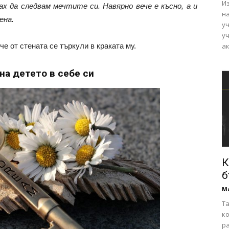
И
ах да следвам мечтите си. Навярно вече е късно, а и
н
ена.
уч
уч
е от стената се търкули в краката му.
ак
 на детето в себе си
К
б
М
Та
ко
р