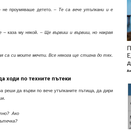
 не проумяваше детето. –
Те са вече утъпкани и е
е
– каза му някой. –
Ще вървиш и вървиш, но накрая
П
Е
ая са си моите мечти. Все някога ще стигна до тях.
д
А
да ходи по техните пътеки
ова реши да върви по вече утъпканите пътища, да дири
ши.
тно? Ако
пътечка?