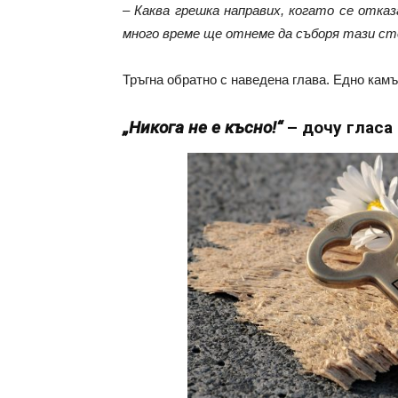
–
Каква грешка направих, когато се отказ
много време ще отнеме да съборя тази ст
Тръгна обратно с наведена глава. Едно камъч
„Никога не е късно!“
– дочу гласа