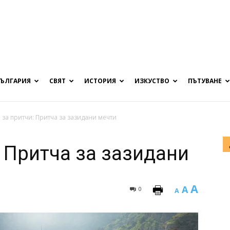
БЪЛГАРИЯ
СВЯТ
ИСТОРИЯ
ИЗКУСТВО
ПЪТУВАНЕ
 за притчи: Притча за зазидани мечти
 Притча за зазидани
A
A
0
A