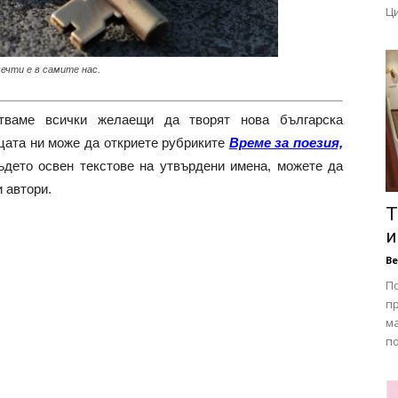
Ци
ечти е в самите нас.
тстваме всички желаещи да творят нова българска
ицата ни може да откриете рубриките
Време за поезия,
дето освен текстове на утвърдени имена, можете да
 автори.
Т
и
В
П
п
ма
по