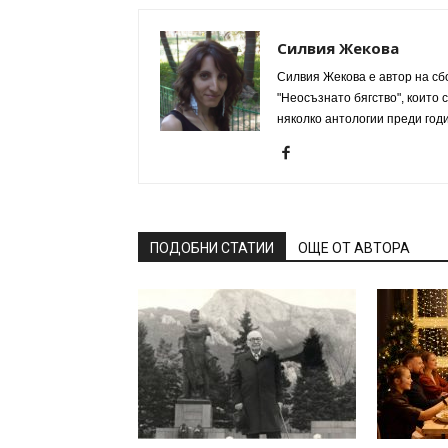
Силвия Жекова
Силвия Жекова е автор на сб
"Неосъзнато бягство", които
няколко антологии преди годи
ПОДОБНИ СТАТИИ
ОЩЕ ОТ АВТОРА