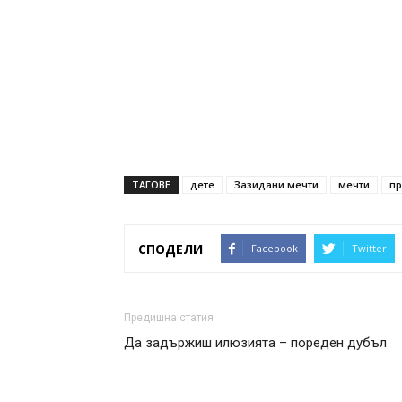
ТАГОВЕ
дете
Зазидани мечти
мечти
пр
СПОДЕЛИ
Facebook
Twitter
Предишна статия
Да задържиш илюзията – пореден дубъл