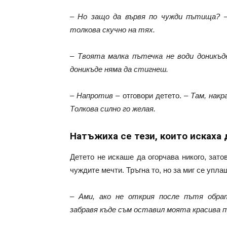
–
Но защо да вървя по чужди пътища?
–
толкова скучно на тях.
–
Твоята малка пътечка не води доникъд
доникъде няма да стигнеш.
–
Напротив
– отговори детето. –
Там, накр
Толкова силно го желая.
Натъжиха се тези, които искаха 
Детето не искаше да огорчава никого, зат
чуждите мечти. Тръгна то, но за миг се упла
–
Ами, ако не открия после пътя обра
забравя къде съм оставил моята красива 