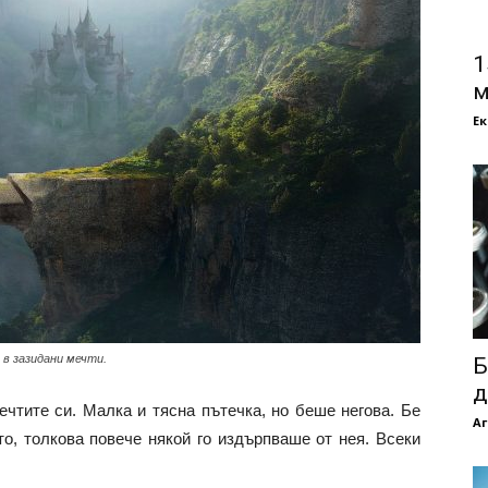
1
м
Е
 в зазидани мечти.
Б
д
чтите си. Малка и тясна пътечка, но беше негова. Бе
Аг
то, толкова повече някой го издърпваше от нея. Всеки