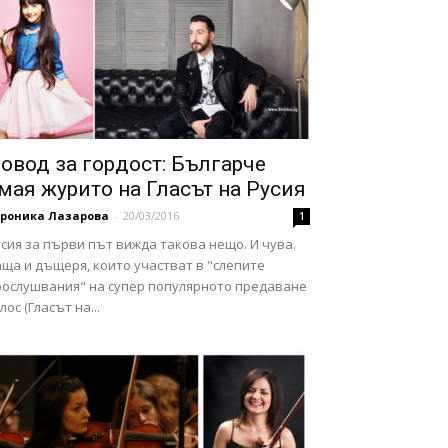
овод за гордост: Българче
мая журито на Гласът на Русия
ероника Лазарова
-
20/03/2016
1
сия за първи път вижда такова нещо. И чува.
ща и дъщеря, които участват в "слепите
рослушвания" на супер популярното предаване
лос (Гласът на...