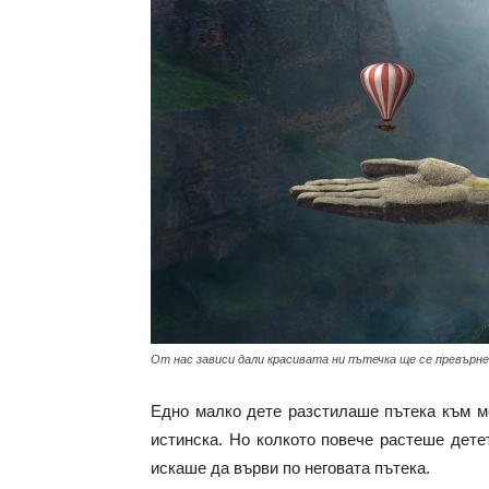
с
вкус
на
От нас зависи дали красивата ни пътечка ще се превърне
живот
Едно малко дете разстилаше пътека към ме
истинска. Но колкото повече растеше дете
искаше да върви по неговата пътека.