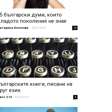
5 български думи, които
ладото поколение не знае
катерина Ангелова
-
26/01/2019
24
ългарските книги, писани на
руг език
ент 3.14
-
09/03/2016
0