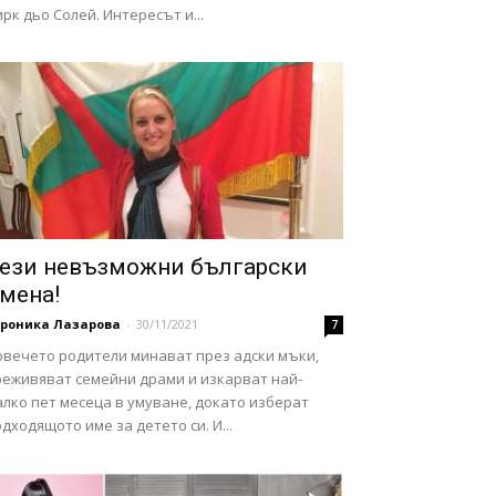
рк дьо Солей. Интересът и...
ези невъзможни български
мена!
ероника Лазарова
-
30/11/2021
7
овечето родители минават през адски мъки,
реживяват семейни драми и изкарват най-
лко пет месеца в умуване, докато изберат
дходящото име за детето си. И...