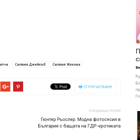
П
с
итча
Силвия Джейкъб
Силвия Жекова
В
Ру
Ба
Отпечатване
п
Го
Следваща статия
Гюнтер Рьослер: Модна фотосесия в
България с бащата на ГДР-еротиката