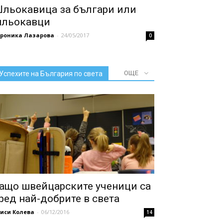
льокавица за българи или
льокавци
ероника Лазарова
-
24/05/2017
0
ОЩЕ
Успехите на България по света
ащо швейцарските ученици са
ред най-добрите в света
иси Колева
-
06/12/2016
14