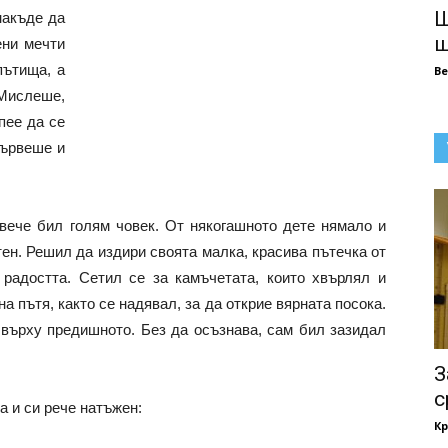
Ш
накъде да
ш
ени мечти
пътища, а
В
Мислеше,
пее да се
Вървеше и
вече бил голям човек. От някогашното дете нямало и
ен. Решил да издири своята малка, красива пътечка от
радостта. Сетил се за камъчетата, които хвърлял и
на пътя, както се надявал, за да открие вярната посока.
 върху предишното. Без да осъзнава, сам бил зазидал
З
с
а и си рече натъжен:
Кр