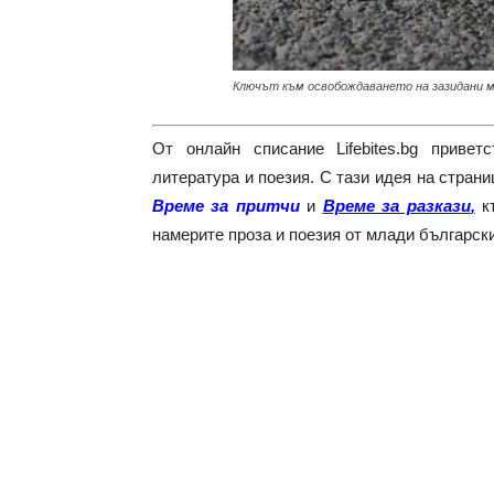
Ключът към освобождаването на зазидани м
От онлайн списание Lifebites.bg приве
литература и поезия. С тази идея на стран
Време за притчи
и
Време за разкази
,
къ
намерите проза и поезия от млади български