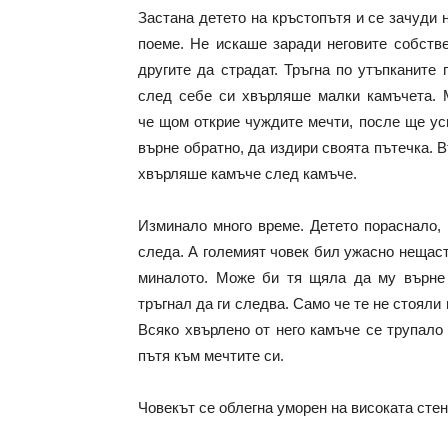
Застана детето на кръстопътя и се зачуди 
поеме. Не искаше заради неговите собств
другите да страдат. Тръгна по утъпканите 
след себе си хвърляше малки камъчета. 
че щом открие чуждите мечти, после ще ус
върне обратно, да издири своята пътечка. 
хвърляше камъче след камъче.
Изминало много време. Детето пораснало, 
следа. А големият човек бил ужасно нещаст
миналото. Може би тя щяла да му върне 
тръгнал да ги следва. Само че те не стояли 
Всяко хвърлено от него камъче се трупало
пътя към мечтите си.
Човекът се облегна уморен на високата стен