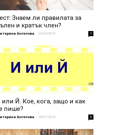
ест: Знаем ли правилата за
ълен и кратък член?
катерина Ангелова
-
20/05/2019
1
 или Й. Кое, кога, защо и как
е пише?
катерина Ангелова
-
28/07/2018
5