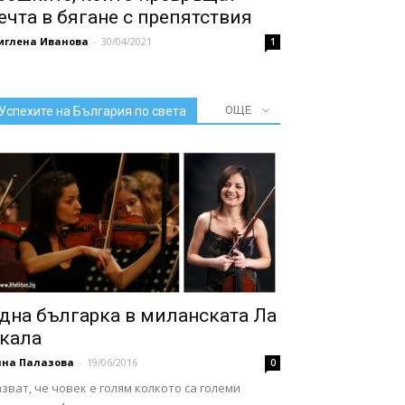
ечта в бягане с препятствия
иглена Иванова
-
30/04/2021
1
ОЩЕ
Успехите на България по света
дна българка в миланската Ла
кала
нна Палазова
-
19/06/2016
0
зват, че човек е голям колкото са големи