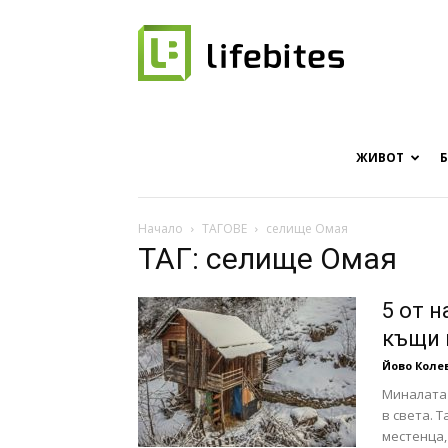
Онлайн
списание
ЖИВОТ
Начало
ТАГОВЕ
селище Омая
ТАГ: селище Омая
за
5 от 
къщи 
Йово Коле
хапки
Миналата 
в света. 
местенца, 