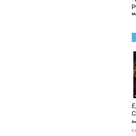
р
М
Е
С
А
Ка