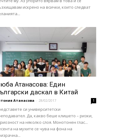
чтите му. Аз упорито вярвам в това и се
ъзхищавам искрено на всички, които следват
ланията...
юба Атанасова: Един
ългарски даскал в Китай
нтония Атанасова
-
28/02/2017
1
редставете си университетски
еподавател. Да, какво беше клишето – ризки,
риозност на няколко слоя. Монотонен глас...
сента на мухите се чува на фона на
израчна...