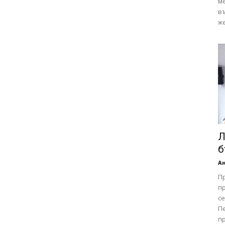
ме
в
же
Л
б
А
П
пр
се
Пе
пр