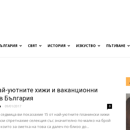
БЪЛГАРИЯ
СВЯТ
ИСТОРИЯ
ИЗКУСТВО
ПЪТУВАНЕ
най-уютните хижи и ваканционни
в България
в
-
09/01/2017
0
седмица ви показахме 15 от най-уютните планински хижи
Тази спретнахме селекция със значително по-малко на брой
които за сметка на това са далеч по-близо до...