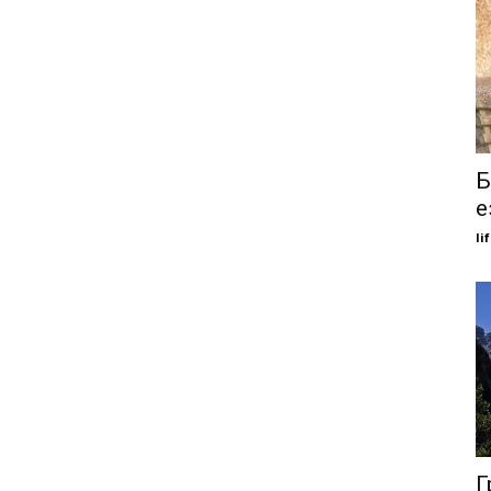
Б
е
li
Г