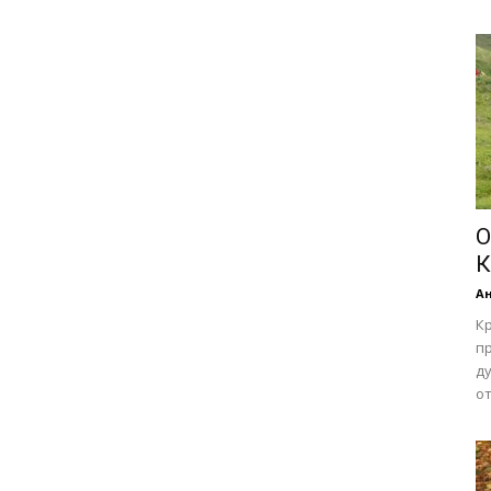
О
К
А
К
п
ду
от