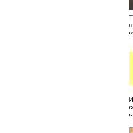
Т
п
Е
И
с
Е