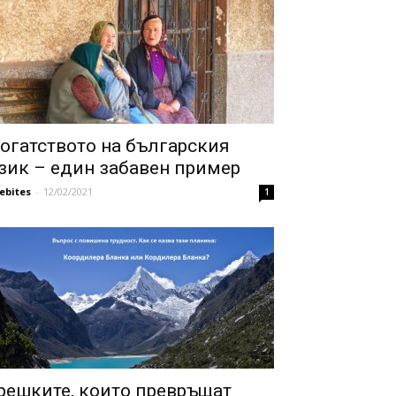
огатството на българския
зик – един забавен пример
febites
-
12/02/2021
1
решките, които превръщат