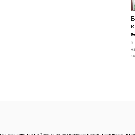
Б
к
В
В 
на
ко
 са под закрила на Закона за авторското право и сродните им п