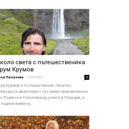
коло света с пътешественика
рум Крумов
нна Палазова
-
25/07/2021
0
рум Крумов е пътешественик, писател,
реводач и авантюрист със силен приключенски
х. Роден е в Тополовград, учил е в Пловдив, а
 години живее в...