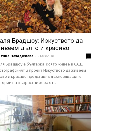
аля Брадшоу: Изкуството да
ивеем дълго и красиво
атяна Чохаджиева
-
21/03/2018
0
ля Брадшоу е българка, която живее в САЩ.
отографският ú проект Изкуството да живеем
ълго и красиво представя вдъхновяващите
тории на възрастни хора от...