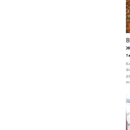
В
ж
Т
Ва
Ф
д
ис