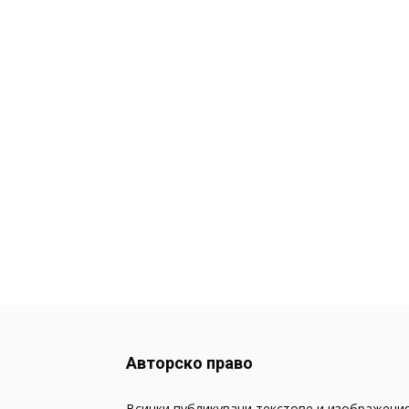
Авторско право
Всички публикувани текстове и изображения