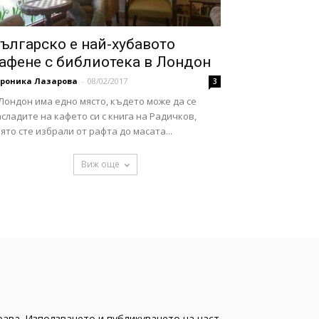
ългарско е най-хубавото
афене с библиотека в Лондон
ероника Лазарова
-
08/02/2017
3
Лондон има едно място, където може да се
сладите на кафето си с книга на Радичков,
ято сте избрали от рафта до масата...
Виж още
рава. Използването и публикуването на част