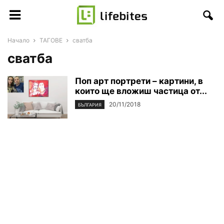
Начало
ТАГОВЕ
сватба
сватба
Поп арт портрети – картини, в
които ще вложиш частица от...
20/11/2018
БЪЛГАРИЯ