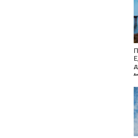
П
Е
д
А