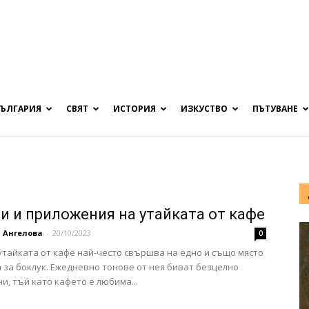
БЪЛГАРИЯ
СВЯТ
ИСТОРИЯ
ИЗКУСТВО
ПЪТУВАНЕ
зи и приложения на утайката от кафе
 Ангелова
-
20/10/2023
0
утайката от кафе най-често свършва на едно и също място
а за боклук. Ежедневно тонове от нея биват безцелно
и, тъй като кафето е любима...