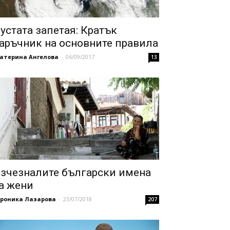
устата запетая: Кратък
аръчник на основните правила
катерина Ангелова
-
06/09/2017
13
зчезналите български имена
а жени
ероника Лазарова
-
23/07/2018
207