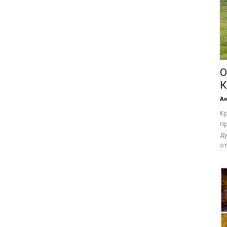
О
К
А
К
п
ду
от