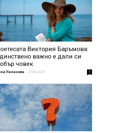
оетесата Виктория Баръмова:
динствено важно е дали си
обър човек
нна Палазова
-
27/06/2023
1