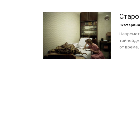
с
Старо
Екатерина
Навремето
тийнейджъ
вкус
от време,
на
живот