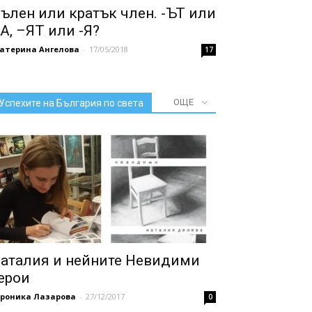
ълен или кратък член. -ЪТ или
А, –ЯТ или -Я?
катерина Ангелова
-
17/05/2018
17
ОЩЕ
Успехите на България по света
аталия и нейните Невидими
ерои
ероника Лазарова
-
27/12/2017
0