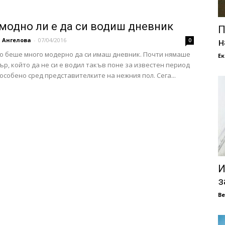
модно ли е да си водиш дневник
П
 Ангелова
-
07/04/2016
н
0
 беше много модерно да си имаш дневник. Почти нямаше
Е
р, който да не си е водил такъв поне за известен период
 особено сред представителките на нежния пол. Сега...
И
з
В