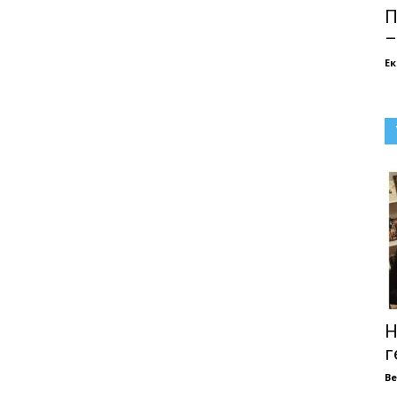
П
–
Е
Н
г
В