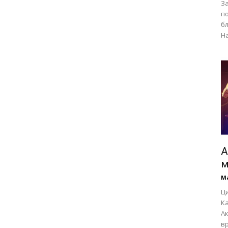
З
п
бл
На
А
м
М
Ц
Ка
Ак
вр