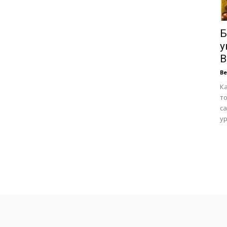
Б
у
В
В
Ка
то
са
ур