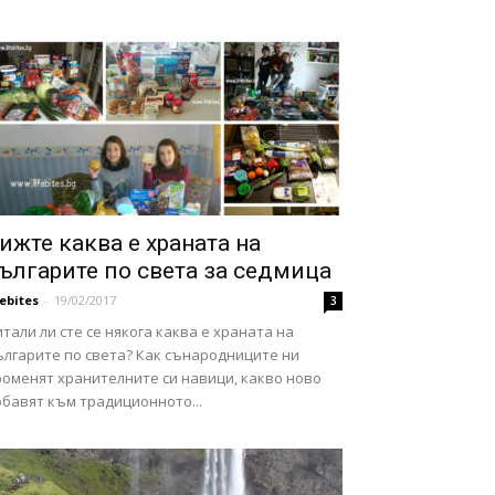
ижте каква е храната на
ългарите по света за седмица
febites
-
19/02/2017
3
тали ли сте се някога каква е храната на
ългарите по света? Как сънародниците ни
роменят хранителните си навици, какво ново
обавят към традиционното...