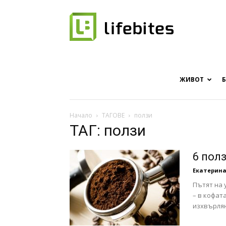
Онлайн
списание
ЖИВОТ
Начало
ТАГОВЕ
ползи
ТАГ: ползи
за
6 пол
Екатерина
Пътят на 
хапки
– в кофат
изхвърлян