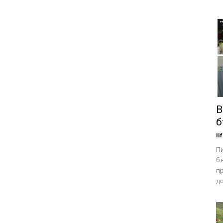
В
б
li
Пи
б
п
д