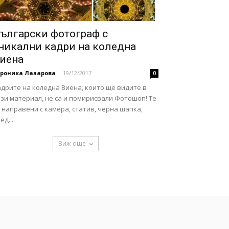
ългарски фотограф с
никални кадри на коледна
иена
ероника Лазарова
-
19/12/2017
0
дрите на коледна Виена, които ще видите в
зи материал, не са и помирисвали Фотошоп! Те
 направени с камера, статив, черна шапка,
ед...
Виж още