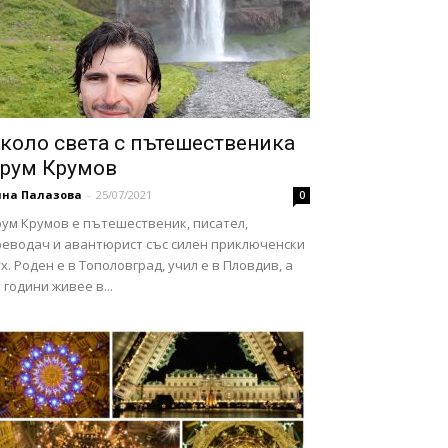
коло света с пътешественика
рум Крумов
нна Палазова
-
25/07/2021
0
рум Крумов е пътешественик, писател,
реводач и авантюрист със силен приключенски
х. Роден е в Тополовград, учил е в Пловдив, а
 години живее в...