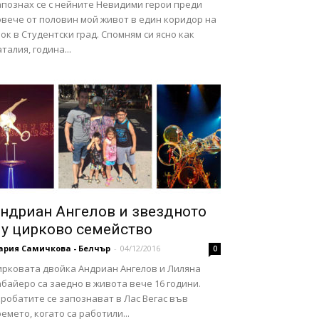
апознах се с нейните Невидими герои преди
овече от половин мой живот в един коридор на
ок в Студентски град. Спомням си ясно как
талия, година...
ндриан Ангелов и звездното
у цирково семейство
ария Самичкова - Белчър
-
04/12/2016
0
ирковата двойка Андриан Ангелов и Лиляна
байеро са заедно в живота вече 16 години.
робатите се запознават в Лас Вегас във
емето, когато са работили...