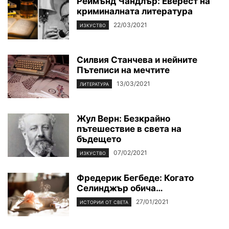
Реймънд Чандлър: Еверест на
криминалната литература
22/03/2021
ИЗКУСТВО
Силвия Станчева и нейните
Пътеписи на мечтите
13/03/2021
ЛИТЕРАТУРА
Жул Верн: Безкрайно
пътешествие в света на
бъдещето
07/02/2021
ИЗКУСТВО
Фредерик Бегбеде: Когато
Селинджър обича…
27/01/2021
ИСТОРИИ ОТ СВЕТА