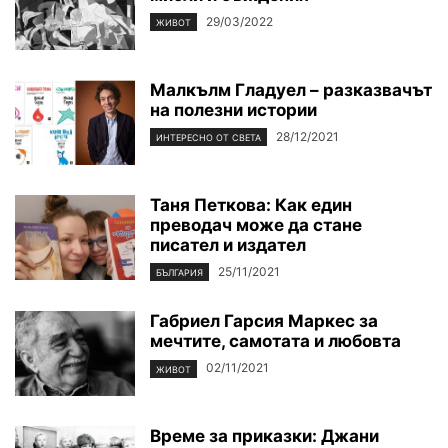
29/03/2022
ЖИВОТ
Малкълм Гладуел – разказвачът
на полезни истории
28/12/2021
ИНТЕРЕСНО ОТ СВЕТА
Таня Петкова: Как един
преводач може да стане
писател и издател
25/11/2021
БЪЛГАРИЯ
Габриел Гарсия Маркес за
мечтите, самотата и любовта
02/11/2021
ЖИВОТ
Време за приказки: Джани