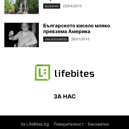
22/04/2015
БЪЛГАРИЯ
Българското кисело мляко
превзема Америка
26/01/2015
UNCATEGORIZED
ЗА НАС
За LifeBites.bg
Поверителност
Бисквитки