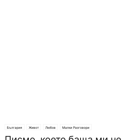
България
Живот
Любов
Малки Разговори
Писмо, което баща ми не