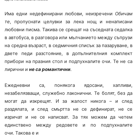
Има едни недефинирани любови, неизречени
Обичам
те
, пропуснати целувки за лека нощ и ненаписани
любовни писма. Такива се срещат на съседната седалка
в автобуса, в разговора или мълчанието между съпрузи
на средна възраст, в седмичния списък за пазаруване, в
двете педи разстояние, в допълнителния комплект
прибори на празния стол и подпухналите очи.
Те не са
лирични и
не са романтични
.
Ежедневни са, понякога ядосани, хапливи,
незабелязващи, служебно лаконични. Те болят, без да
могат да изкрещят. И за жалост никога – и след
раздялата, и след смъртта не се дефинират, не се
изричат и не се написват. За тях можем да четем
единствено между редовете и по подпухналите
очи. Такова е и