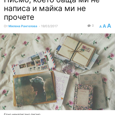
написа и майка ми не
прочете
A
A
0
От
Милена Рангелова
-
19/03/2017
A
Едно ненаписано писмо