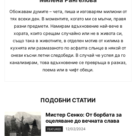
Обожавам думите – чета, пиша и изговарям милиони от
тях всеки ден. В моментите, когато ми се мълчи, правя
разни предмети. Намирам вдъхновение най-вече в
хората, които срещам случайно или не в живота си,
също така в животните, в отделен мотив от килима в
кухнята или размазаното по асфалта слънце в някой от
онези късни летни следобеди. В случай че успея да го
канализирам, това вдъхновение се превръща в разказ,
поема или в чифт обеци.
ПОДОБНИ СТАТИИ
Мистер Сенко: От борбата за
оцеляване до вечната слава
12/02/2024
FEATURED