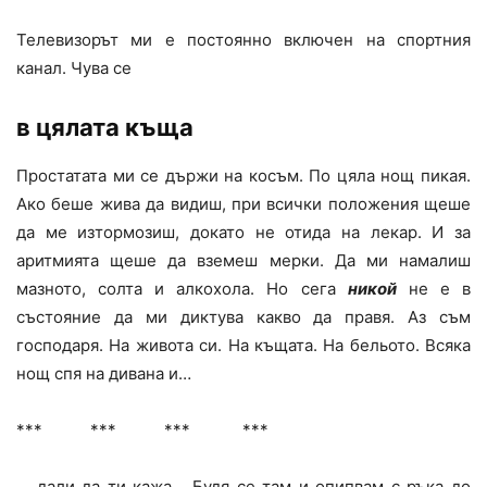
Телевизорът ми е постоянно включен на спортния
канал. Чува се
в цялата къща
Простатата ми се държи на косъм. По цяла нощ пикая.
Ако беше жива да видиш, при всички положения щеше
да ме изтормозиш, докато не отида на лекар. И за
аритмията щеше да вземеш мерки. Да ми намалиш
мазното, солта и алкохола. Но сега
никой
не е в
състояние да ми диктува какво да правя. Аз съм
господаря. На живота си. На къщата. На бельото. Всяка
нощ спя на дивана и…
*** *** *** ***
… дали да ти кажа… Будя се там и опипвам с ръка до