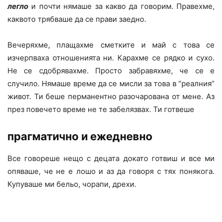
легло
и почти нямаше за какво да говорим. Правехме,
каквото трябваше да се прави заедно.
Вечеряхме, плащахме сметките и май с това се
изчерпваха отношенията ни. Карахме се рядко и сухо.
Не се сдобрявахме. Просто забравяхме, че се е
случило. Нямаше време да се мисли за това в “реалния”
живот. Ти беше перманентно разочарована от мене. Аз
през повечето време не те забелязвах. Ти готвеше
прагматично и ежедневно
Все говореше нещо с децата докато готвиш и все ми
опяваше, че не е лошо и аз да говоря с тях понякога.
Купуваше ми бельо, чорапи, дрехи.