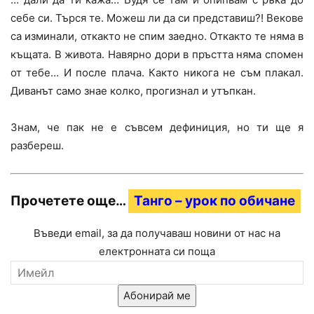
себе си. Търся те. Можеш ли да си представиш?! Векове
са изминали, откакто не спим заедно. Откакто те няма в
къщата. В живота. Навярно дори в пръстта няма спомен
от тебе… И после плача. Както никога не съм плакал.
Диванът само знае колко, прогизнал и утъпкан.
Знам, че пак не е съвсем дефиниция, но ти ще я
разбереш.
Прочетете още…
Танго – урок по обичане
Въведи email, за да получаваш новини от нас на
електронната си поща
Абонирай ме