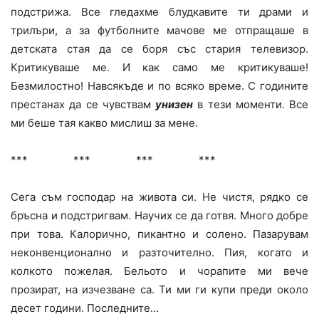
подстрижа. Все гледахме блудкавите ти драми и
трилъри, а за футболните мачове ме отпращаше в
детската стая да се боря със стария телевизор.
Критикуваше ме. И как само ме критикуваше!
Безмилостно! Навсякъде и по всяко време. С годините
престанах да се чувствам
унизен
в тези моменти. Все
ми беше тая какво мислиш за мене.
*** *** *** ***
Сега съм господар на живота си. Не чистя, рядко се
бръсна и подстригвам. Научих се да готвя. Много добре
при това. Калорично, пикантно и солено. Пазарувам
неконвенционално и разточително. Пия, когато и
колкото пожелая. Бельото и чорапите ми вече
прозират, на изчезване са. Ти ми ги купи преди около
десет години. Последните…