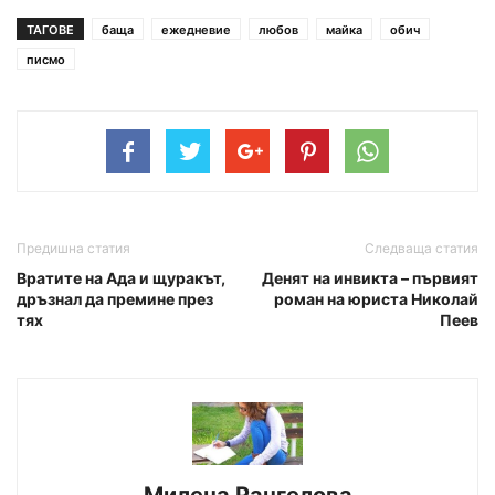
ТАГОВЕ
баща
ежедневие
любов
майка
обич
писмо
Предишна статия
Следваща статия
Вратите на Ада и щуракът,
Денят на инвикта – първият
дръзнал да премине през
роман на юриста Николай
тях
Пеев
Милена Рангелова