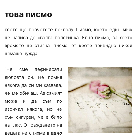
това писмо
което ще прочетете по-долу. Писмо, което един мъж
не написа до своята половинка. Едно писмо, за което
времето не стигна, писмо, от което привидно никой
нямаше нужда.
“Не сме дефинирали
любовта си. Не помня
някога да си ми казвала,
че ме обичаш. Аз самият
може и да съм го
изричал някога, но не
съм сигурен, че е било
на глас. От раждането на
децата не спяхме
в едно